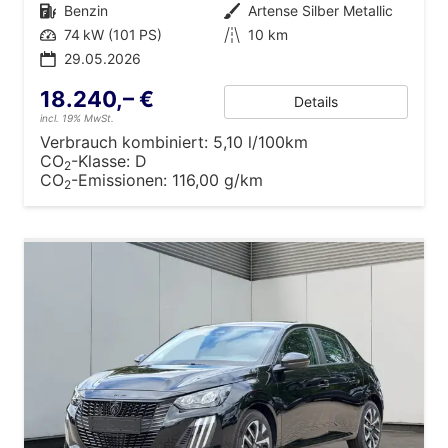
Kraftstoff
Benzin
Außenfarbe
Artense Silber Metallic
Leistung
74 kW (101 PS)
Kilometerstand
10 km
29.05.2026
18.240,– €
Details
incl. 19% MwSt.
Verbrauch kombiniert:
5,10 l/100km
CO
-Klasse:
D
2
CO
-Emissionen:
116,00 g/km
2