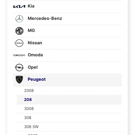
Kia
Mercedes-Benz
MG
Nissan
Omoda
Opel
Peugeot
2008
208
3008
308
308 SW