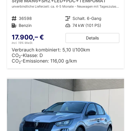
Style MAN6+SHZ+LED+PDC+TEMPOMAT
unverbindliche Lieferzeit: ca. 4-5 Monate
Neuwagen mit Tageszulassung
Fahrzeugnr.
36598
Getriebe
Schalt. 6-Gang
Kraftstoff
Benzin
Leistung
74 kW (101 PS)
17.900,– €
Details
incl. 19% MwSt.
Verbrauch kombiniert:
5,10 l/100km
CO
-Klasse:
D
2
CO
-Emissionen:
116,00 g/km
2