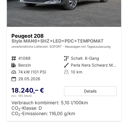
Peugeot 208
Style MAN6+SHZ+LED+PDC+TEMPOMAT
unverbindliche Lieferzeit: SOFORT
Neuwagen mit Tageszulassung
Fahrzeugnr.
41088
Getriebe
Schalt. 6-Gang
Kraftstoff
Benzin
Außenfarbe
Perla Nera Schwarz Metallic
Leistung
74 kW (101 PS)
Kilometerstand
10 km
29.05.2026
18.240,– €
Details
incl. 19% MwSt.
Verbrauch kombiniert:
5,10 l/100km
CO
-Klasse:
D
2
CO
-Emissionen:
116,00 g/km
2