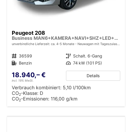
Peugeot 208
Business MAN6+KAMERA+NAVI+SHZ+LED+PDC+TEMPOMAT
unverbindliche Lieferzeit: ca. 4-5 Monate
Neuwagen mit Tageszulassung
Fahrzeugnr.
36599
Getriebe
Schalt. 6-Gang
Kraftstoff
Benzin
Leistung
74 kW (101 PS)
18.940,– €
Details
incl. 19% MwSt.
Verbrauch kombiniert:
5,10 l/100km
CO
-Klasse:
D
2
CO
-Emissionen:
116,00 g/km
2