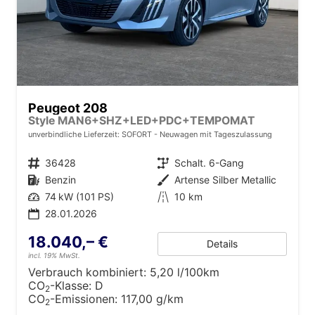
Peugeot 208
Style MAN6+SHZ+LED+PDC+TEMPOMAT
unverbindliche Lieferzeit: SOFORT
Neuwagen mit Tageszulassung
Fahrzeugnr.
36428
Getriebe
Schalt. 6-Gang
Kraftstoff
Benzin
Außenfarbe
Artense Silber Metallic
Leistung
74 kW (101 PS)
Kilometerstand
10 km
28.01.2026
18.040,– €
Details
incl. 19% MwSt.
Verbrauch kombiniert:
5,20 l/100km
CO
-Klasse:
D
2
CO
-Emissionen:
117,00 g/km
2