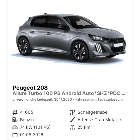
Peugeot 208
Allure Turbo 100 PS Android Auto*SHZ*PDC v/h*Klimaauto*Tempomat*
unverbindliche Lieferzeit:
30.11.2026
Fahrzeug mit Tageszulassung
Fahrzeugnr.
41605
Getriebe
Schaltgetriebe
Kraftstoff
Benzin
Außenfarbe
Artense Grau Metallic
Leistung
74 kW (101 PS)
Kilometerstand
25 km
01.08.2026