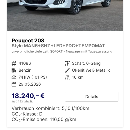
Peugeot 208
Style MAN6+SHZ+LED+PDC+TEMPOMAT
unverbindliche Lieferzeit: SOFORT
Neuwagen mit Tageszulassung
Fahrzeugnr.
41086
Getriebe
Schalt. 6-Gang
Kraftstoff
Benzin
Außenfarbe
Okenit Weiß Metallic
Leistung
74 kW (101 PS)
Kilometerstand
10 km
29.05.2026
18.240,– €
Details
incl. 19% MwSt.
Verbrauch kombiniert:
5,10 l/100km
CO
-Klasse:
D
2
CO
-Emissionen:
116,00 g/km
2