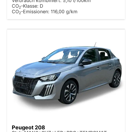
Verbrauch kombiniert:
5,10 l/100km
CO
-Klasse:
D
2
CO
-Emissionen:
116,00 g/km
2
Peugeot 208