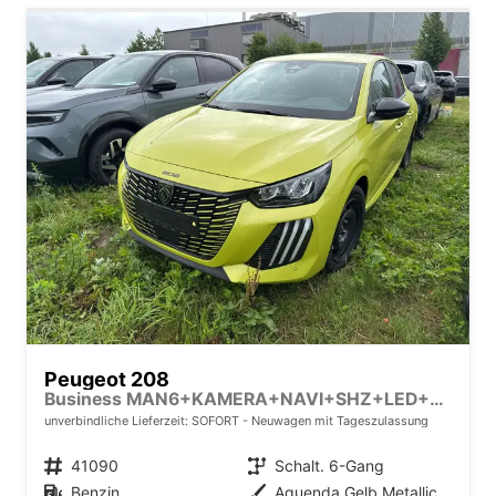
Peugeot 208
Business MAN6+KAMERA+NAVI+SHZ+LED+PDC+TEMPOMAT
unverbindliche Lieferzeit: SOFORT
Neuwagen mit Tageszulassung
Fahrzeugnr.
41090
Getriebe
Schalt. 6-Gang
Kraftstoff
Benzin
Außenfarbe
Aguenda Gelb Metallic