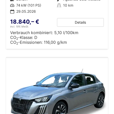
Leistung
74 kW (101 PS)
Kilometerstand
10 km
29.05.2026
18.840,– €
Details
incl. 19% MwSt.
Verbrauch kombiniert:
5,10 l/100km
CO
-Klasse:
D
2
CO
-Emissionen:
116,00 g/km
2