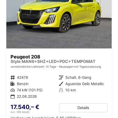
Peugeot 208
Style MAN6+SHZ+LED+PDC+TEMPOMAT
unverbindliche Lieferzeit: 14 Tage
Neuwagen mit Tageszulassung
Fahrzeugnr.
42476
Getriebe
Schalt. 6-Gang
Kraftstoff
Benzin
Außenfarbe
Aguenda Gelb Metallic
Leistung
74 kW (101 PS)
Kilometerstand
10 km
22.06.2026
17.540,– €
Details
incl. 19% MwSt.