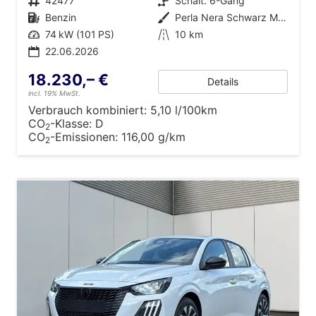
Fahrzeugnr.
42477
Getriebe
Schalt. 6-Gang
Kraftstoff
Benzin
Außenfarbe
Perla Nera Schwarz Metallic
Leistung
74 kW (101 PS)
Kilometerstand
10 km
22.06.2026
18.230,– €
Details
incl. 19% MwSt.
Verbrauch kombiniert:
5,10 l/100km
CO
-Klasse:
D
2
CO
-Emissionen:
116,00 g/km
2