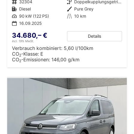
Fahrzeugnr.
32304
Getriebe
Doppelkupplungsgetriebe (DSG)
Kraftstoff
Diesel
Außenfarbe
Pure Grey
Leistung
90 kW (122 PS)
Kilometerstand
10 km
16.09.2025
34.680,– €
Details
incl. 19% MwSt.
Verbrauch kombiniert:
5,60 l/100km
CO
-Klasse:
E
2
CO
-Emissionen:
146,00 g/km
2