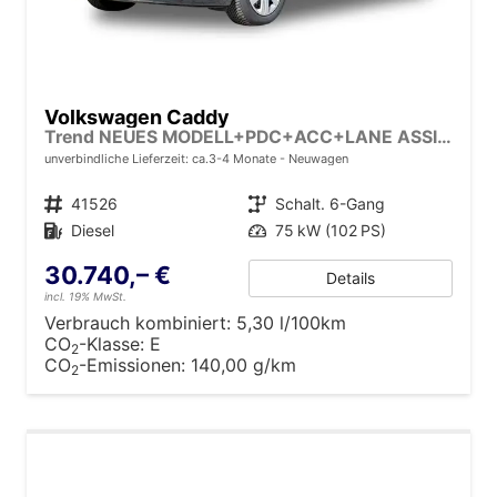
Volkswagen Caddy
Trend NEUES MODELL+PDC+ACC+LANE ASSIST
unverbindliche Lieferzeit: ca.3-4 Monate
Neuwagen
Fahrzeugnr.
41526
Getriebe
Schalt. 6-Gang
Kraftstoff
Diesel
Leistung
75 kW (102 PS)
30.740,– €
Details
incl. 19% MwSt.
Verbrauch kombiniert:
5,30 l/100km
CO
-Klasse:
E
2
CO
-Emissionen:
140,00 g/km
2