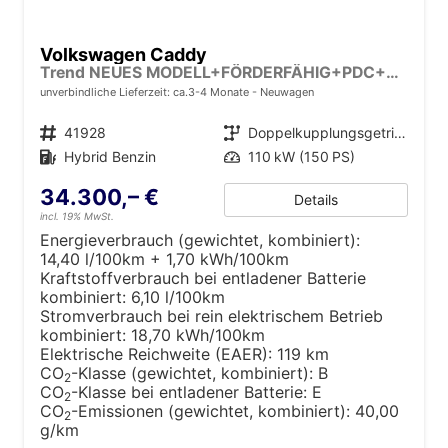
Volkswagen Caddy
Trend NEUES MODELL+FÖRDERFÄHIG+PDC+ACC+LANE ASSIST
unverbindliche Lieferzeit: ca.3-4 Monate
Neuwagen
Fahrzeugnr.
41928
Getriebe
Doppelkupplungsgetriebe (DSG)
Kraftstoff
Hybrid Benzin
Leistung
110 kW (150 PS)
34.300,– €
Details
incl. 19% MwSt.
Energieverbrauch (gewichtet, kombiniert):
14,40 l/100km + 1,70 kWh/100km
Kraftstoffverbrauch bei entladener Batterie
kombiniert:
6,10 l/100km
Stromverbrauch bei rein elektrischem Betrieb
kombiniert:
18,70 kWh/100km
Elektrische Reichweite (EAER):
119 km
CO
-Klasse (gewichtet, kombiniert):
B
2
CO
-Klasse bei entladener Batterie:
E
2
CO
-Emissionen (gewichtet, kombiniert):
40,00
2
g/km