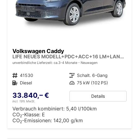
Volkswagen Caddy
LIFE NEUES MODELL+PDC+ACC+16 LM+LANE ASSIST
unverbindliche Lieferzeit: ca.3-4 Monate
Neuwagen
Fahrzeugnr.
41530
Getriebe
Schalt. 6-Gang
Kraftstoff
Diesel
Leistung
75 kW (102 PS)
33.840,– €
Details
incl. 19% MwSt.
Verbrauch kombiniert:
5,40 l/100km
CO
-Klasse:
E
2
CO
-Emissionen:
142,00 g/km
2