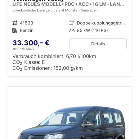
LIFE NEUES MODELL+PDC+ACC+16 LM+LANE ASSIST
unverbindliche Lieferzeit: ca.3-4 Monate
Neuwagen
Fahrzeugnr.
41533
Getriebe
Doppelkupplungsgetriebe (DSG)
Kraftstoff
Benzin
Leistung
85 kW (116 PS)
33.300,– €
Details
incl. 19% MwSt.
Verbrauch kombiniert:
6,70 l/100km
CO
-Klasse:
E
2
CO
-Emissionen:
152,00 g/km
2