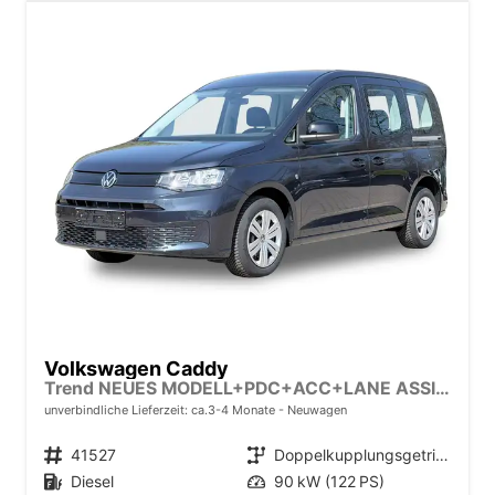
Volkswagen Caddy
Trend NEUES MODELL+PDC+ACC+LANE ASSIST
unverbindliche Lieferzeit: ca.3-4 Monate
Neuwagen
Fahrzeugnr.
41527
Getriebe
Doppelkupplungsgetriebe (DSG)
Kraftstoff
Diesel
Leistung
90 kW (122 PS)