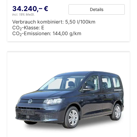
34.240,– €
Details
incl. 19% MwSt.
Verbrauch kombiniert:
5,50 l/100km
CO
-Klasse:
E
2
CO
-Emissionen:
144,00 g/km
2