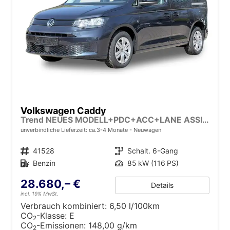
Volkswagen Caddy
Trend NEUES MODELL+PDC+ACC+LANE ASSIST
unverbindliche Lieferzeit: ca.3-4 Monate
Neuwagen
Fahrzeugnr.
41528
Getriebe
Schalt. 6-Gang
Kraftstoff
Benzin
Leistung
85 kW (116 PS)
28.680,– €
Details
incl. 19% MwSt.
Verbrauch kombiniert:
6,50 l/100km
CO
-Klasse:
E
2
CO
-Emissionen:
148,00 g/km
2