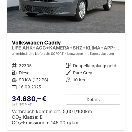
Volkswagen Caddy
LIFE AHK+ACC+KAMERA+SHZ+KLIMA+APP-CONNECT
unverbindliche Lieferzeit: SOFORT
Neuwagen mit Tageszulassung
Fahrzeugnr.
32305
Getriebe
Doppelkupplungsgetriebe (DSG)
Kraftstoff
Diesel
Außenfarbe
Pure Grey
Leistung
90 kW (122 PS)
Kilometerstand
10 km
16.09.2025
34.680,– €
Details
incl. 19% MwSt.
Verbrauch kombiniert:
5,60 l/100km
CO
-Klasse:
E
2
CO
-Emissionen:
146,00 g/km
2