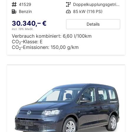
Fahrzeugnr.
41529
Getriebe
Doppelkupplungsgetriebe (DSG)
Kraftstoff
Benzin
Leistung
85 kW (116 PS)
30.340,– €
Details
incl. 19% MwSt.
Verbrauch kombiniert:
6,60 l/100km
CO
-Klasse:
E
2
CO
-Emissionen:
150,00 g/km
2