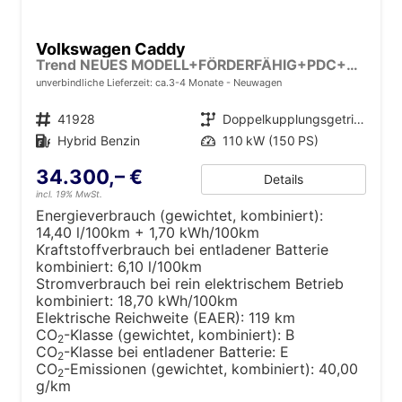
Volkswagen Caddy
Trend NEUES MODELL+FÖRDERFÄHIG+PDC+ACC+LANE ASSIST
unverbindliche Lieferzeit: ca.3-4 Monate
Neuwagen
Fahrzeugnr.
41928
Getriebe
Doppelkupplungsgetriebe (DSG)
Kraftstoff
Hybrid Benzin
Leistung
110 kW (150 PS)
34.300,– €
Details
incl. 19% MwSt.
Energieverbrauch (gewichtet, kombiniert):
14,40 l/100km + 1,70 kWh/100km
Kraftstoffverbrauch bei entladener Batterie
kombiniert:
6,10 l/100km
Stromverbrauch bei rein elektrischem Betrieb
kombiniert:
18,70 kWh/100km
Elektrische Reichweite (EAER):
119 km
CO
-Klasse (gewichtet, kombiniert):
B
2
CO
-Klasse bei entladener Batterie:
E
2
CO
-Emissionen (gewichtet, kombiniert):
40,00
2
g/km