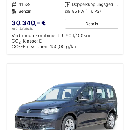
Fahrzeugnr.
41529
Getriebe
Doppelkupplungsgetriebe (DSG)
Kraftstoff
Benzin
Leistung
85 kW (116 PS)
30.340,– €
Details
incl. 19% MwSt.
Verbrauch kombiniert:
6,60 l/100km
CO
-Klasse:
E
2
CO
-Emissionen:
150,00 g/km
2