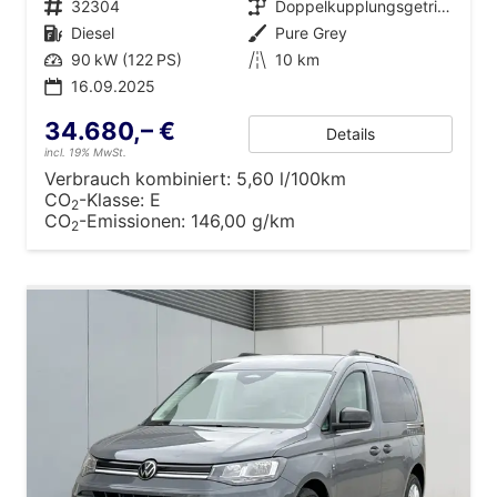
Fahrzeugnr.
32304
Getriebe
Doppelkupplungsgetriebe (DSG)
Kraftstoff
Diesel
Außenfarbe
Pure Grey
Leistung
90 kW (122 PS)
Kilometerstand
10 km
16.09.2025
34.680,– €
Details
incl. 19% MwSt.
Verbrauch kombiniert:
5,60 l/100km
CO
-Klasse:
E
2
CO
-Emissionen:
146,00 g/km
2