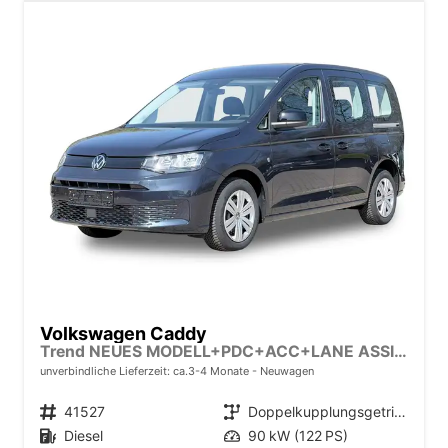
Volkswagen Caddy
Trend NEUES MODELL+PDC+ACC+LANE ASSIST
unverbindliche Lieferzeit: ca.3-4 Monate
Neuwagen
Fahrzeugnr.
41527
Getriebe
Doppelkupplungsgetriebe (DSG)
Kraftstoff
Diesel
Leistung
90 kW (122 PS)