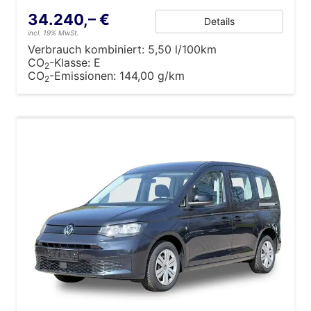
34.240,– €
Details
incl. 19% MwSt.
Verbrauch kombiniert:
5,50 l/100km
CO
-Klasse:
E
2
CO
-Emissionen:
144,00 g/km
2