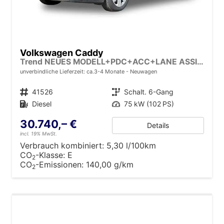
Volkswagen Caddy
Trend NEUES MODELL+PDC+ACC+LANE ASSIST
unverbindliche Lieferzeit: ca.3-4 Monate
Neuwagen
Fahrzeugnr.
41526
Getriebe
Schalt. 6-Gang
Kraftstoff
Diesel
Leistung
75 kW (102 PS)
30.740,– €
Details
incl. 19% MwSt.
Verbrauch kombiniert:
5,30 l/100km
CO
-Klasse:
E
2
CO
-Emissionen:
140,00 g/km
2