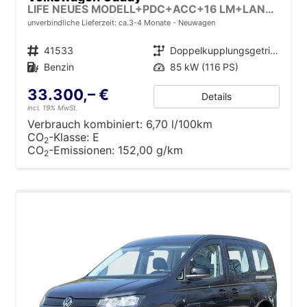
LIFE NEUES MODELL+PDC+ACC+16 LM+LANE ASSIST
unverbindliche Lieferzeit: ca.3-4 Monate
Neuwagen
Fahrzeugnr.
41533
Getriebe
Doppelkupplungsgetriebe (DSG)
Kraftstoff
Benzin
Leistung
85 kW (116 PS)
33.300,– €
Details
incl. 19% MwSt.
Verbrauch kombiniert:
6,70 l/100km
CO
-Klasse:
E
2
CO
-Emissionen:
152,00 g/km
2