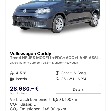
Volkswagen Caddy
Trend NEUES MODELL+PDC+ACC+LANE ASSIST
unverbindliche Lieferzeit: ca.3-4 Monate
Neuwagen
Fahrzeugnr.
41528
Getriebe
Schalt. 6-Gang
Kraftstoff
Benzin
Leistung
85 kW (116 PS)
28.680,– €
Details
incl. 19% MwSt.
Verbrauch kombiniert:
6,50 l/100km
CO
-Klasse:
E
2
CO
-Emissionen:
148,00 g/km
2