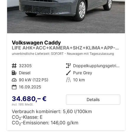
Volkswagen Caddy
LIFE AHK+ACC+KAMERA+SHZ+KLIMA+APP-CONNECT
unverbindliche Lieferzeit: SOFORT
Neuwagen mit Tageszulassung
Fahrzeugnr.
32305
Getriebe
Doppelkupplungsgetriebe (DSG)
Kraftstoff
Diesel
Außenfarbe
Pure Grey
Leistung
90 kW (122 PS)
Kilometerstand
10 km
16.09.2025
34.680,– €
Details
incl. 19% MwSt.
Verbrauch kombiniert:
5,60 l/100km
CO
-Klasse:
E
2
CO
-Emissionen:
146,00 g/km
2