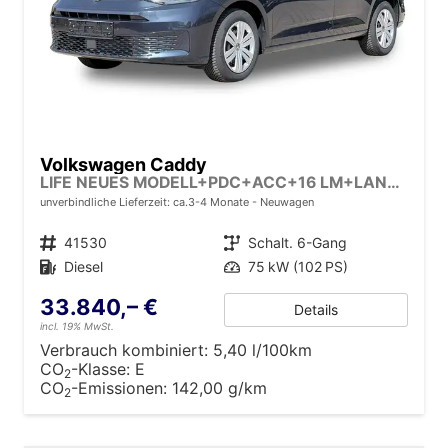
Volkswagen Caddy
LIFE NEUES MODELL+PDC+ACC+16 LM+LANE ASSIST
unverbindliche Lieferzeit: ca.3-4 Monate
Neuwagen
Fahrzeugnr.
41530
Getriebe
Schalt. 6-Gang
Kraftstoff
Diesel
Leistung
75 kW (102 PS)
33.840,– €
Details
incl. 19% MwSt.
Verbrauch kombiniert:
5,40 l/100km
CO
-Klasse:
E
2
CO
-Emissionen:
142,00 g/km
2