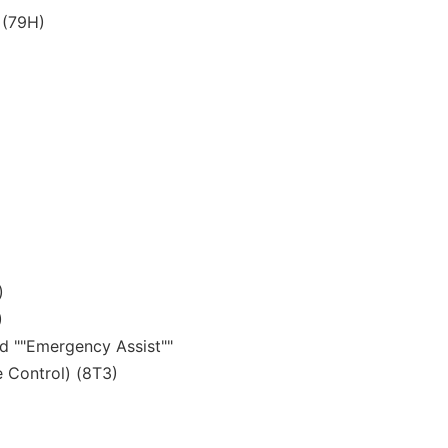
(79H)
)
)
nd ""Emergency Assist""
 Control) (8T3)