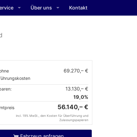
ervice
Über uns
Kontakt
d
69.270,– €
ohne
führungskosten
13.130,– €
paren:
19,0%
56.140,– €
mtpreis
incl. 19% MwSt., den Kosten für Überführung und
Zulassungspapieren
Fahrzeug anfragen