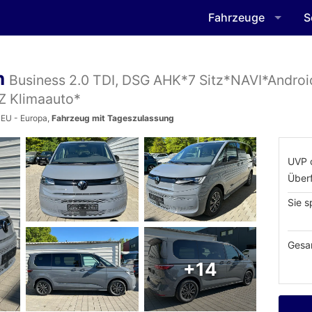
Fahrzeuge
S
n
Business 2.0 TDI, DSG AHK*7 Sitz*NAVI*Androi
Z Klimaauto*
 EU - Europa,
Fahrzeug mit Tageszulassung
UVP 
Über
Sie s
Gesa
+14