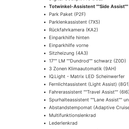
Totwinkel-Assistent ""Side Assist""
Park Paket (P2F)
Parklenkassistent (7X5)
Rückfahrkamera (KA2)
Einparkhilfe hinten
Einparkhilfe vorne
Sitzheizung (4A3)
17"" LM ""Dundrod"" schwarz (Z0D)
3 Zonen Klimaautomatik (9AH)
IQ.Light - Matrix LED Scheinwerfer
Fernlichtassistent (Light Assist) (8G1
Fahrerassistent ""Travel Assist"" (6I6
Spurhalteassistent ""Lane Assist"" u
Abstandstempomat (Adaptive Cruise
Multifunktionslenkrad
Lederlenkrad