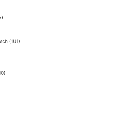
A)
sch (1U1)
H0)