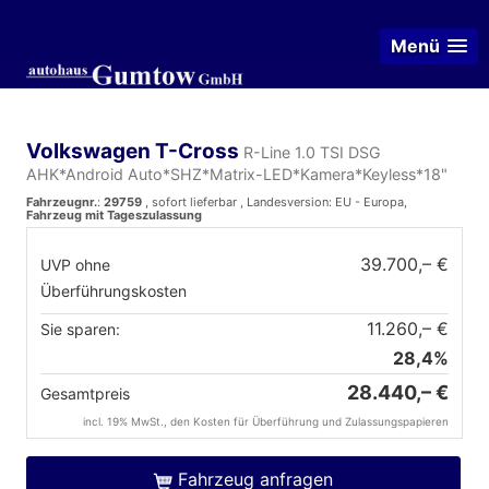
Menü
Volkswagen T-Cross
R-Line 1.0 TSI DSG
AHK*Android Auto*SHZ*Matrix-LED*Kamera*Keyless*18"
Fahrzeugnr.
:
29759
,
sofort lieferbar
, Landesversion: EU - Europa,
Fahrzeug mit Tageszulassung
39.700,– €
UVP ohne
Überführungskosten
11.260,– €
Sie sparen:
28,4%
28.440,– €
Gesamtpreis
incl. 19% MwSt., den Kosten für Überführung und Zulassungspapieren
Fahrzeug anfragen