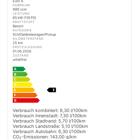
Euro 6
HUBRAUM
999 ccm
LEISTUNG
85 kW (116 PS)
KRAFTSTOFF
Benzin
KATEGORIE
SUV/Geländewagen/Pickup
KILOMETERSTAND
25 km
ERSTZULASSUNG
01.06.2026
ZUSTAND
unfallfrei
Verbrauch kombiniert:
6,30 l/100km
Verbrauch Innenstadt:
7,30 l/100km
Verbrauch Stadtrand:
5,70 l/100km
Verbrauch Landstraße:
5,10 l/100km
Verbrauch Autobahn:
6,30 l/100km
CO
-Emissionen:
143,00 g/km
2