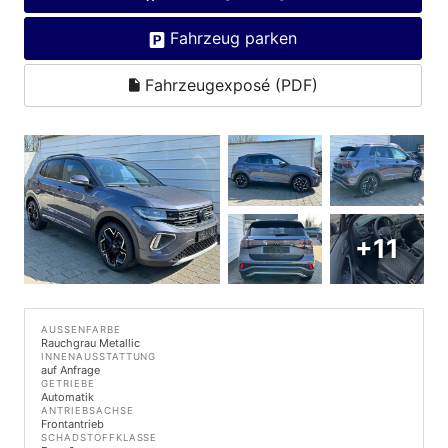
Fahrzeug parken
Fahrzeugexposé (PDF)
+11
AUSSENFARBE
Rauchgrau Metallic
INNENAUSSTATTUNG
auf Anfrage
GETRIEBE
Automatik
ANTRIEBSACHSE
Frontantrieb
SCHADSTOFFKLASSE