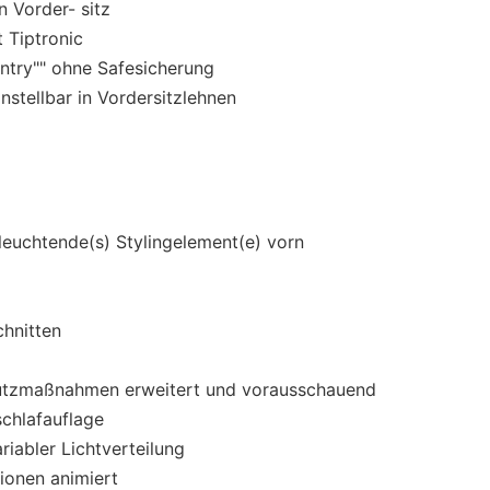
n Vorder- sitz
 Tiptronic
Entry"" ohne Safesicherung
nstellbar in Vordersitzlehnen
euchtende(s) Stylingelement(e) vorn
chnitten
utzmaßnahmen erweitert und vorausschauend
chlafauflage
iabler Lichtverteilung
ionen animiert