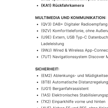
(KA1) Rückfahrkamera
MULTIMEDIA UND KOMMUNIKATION:
(QV3) DAB+ Digitaler Radioempfang
(9ZV) Komforttelefonie, ohne Auße
(U9E) Extern, USB Typ-C Datenbuchs
Ladeleistung
(9WJ) Wired & Wireless App-Connec
(7UT) Navigationssystem Discover 
SICHERHEIT:
(EM2) Ablenkungs- und Müdigkeits
(8T8) Automatische Distanzregelung 
(UG1) Berganfahrassistent
(1AS) Elektronisches Stabilisierung
(7X2) Einparkhilfe vorne und hinten
(4UF) Airbag FS und BFS, ohne Kniea