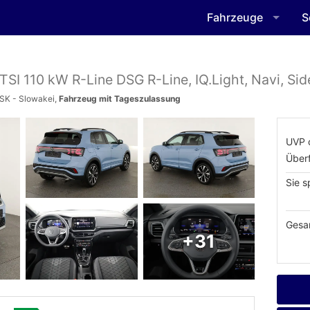
Fahrzeuge
S
 TSI 110 kW R-Line DSG R-Line, IQ.Light, Navi, Sid
 SK - Slowakei,
Fahrzeug mit Tageszulassung
UVP 
Über
Sie s
Gesa
+31