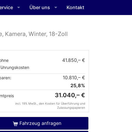
ervice
Über uns
Kontakt
e, Kamera, Winter, 18-Zoll
41.850,– €
ohne
führungskosten
10.810,– €
paren:
25,8%
31.040,– €
mtpreis
incl. 19% MwSt., den Kosten für Überführung und
Zulassungspapieren
Fahrzeug anfragen