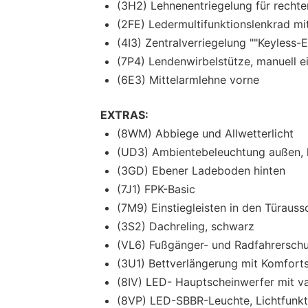
(3H2) Lehnenentriegelung für rechte
(2FE) Ledermultifunktionslenkrad mit
(4I3) Zentralverriegelung ""Keyless-
(7P4) Lendenwirbelstütze, manuell ei
(6E3) Mittelarmlehne vorne
EXTRAS:
(8WM) Abbiege und Allwetterlicht
(UD3) Ambientebeleuchtung außen, l
(3GD) Ebener Ladeboden hinten
(7J1) FPK-Basic
(7M9) Einstiegleisten in den Türauss
(3S2) Dachreling, schwarz
(VL6) Fußgänger- und Radfahrersch
(3U1) Bettverlängerung mit Komforts
(8IV) LED- Hauptscheinwerfer mit var
(8VP) LED-SBBR-Leuchte, Lichtfunkt