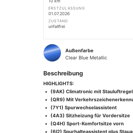
10 km
ERSTZULASSUNG
01.07.2026
ZUSTAND
unfallfrei
Außenfarbe
Clear Blue Metallic
Beschreibung
HIGHLIGHTS:
(9AK) Climatronic mit Stauluftrege
(QR9) Mit Verkehrszeichenerkenn
(7Y1) Spurwechselassistent
(4A3) Sitzheizung für Vordersitze
(Q4H) Sport-Komfortsitze vorn
(6I2) Spurhalteassistent plus Staua