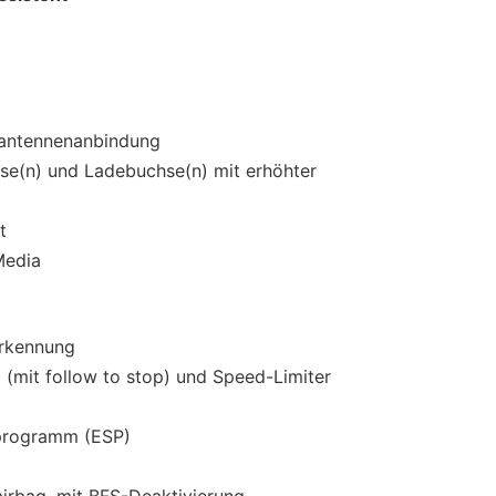
nantennenanbindung
e(n) und Ladebuchse(n) mit erhöhter
t
Media
erkennung
(mit follow to stop) und Speed-Limiter
sprogramm (ESP)
irbag, mit BFS-Deaktivierung