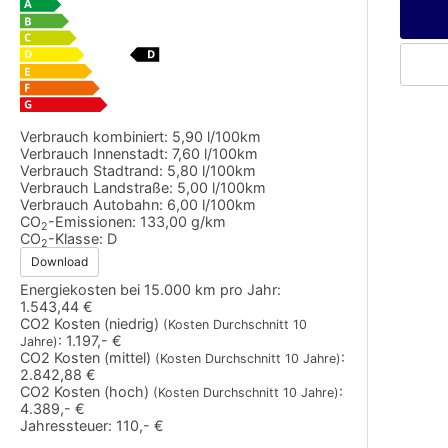
Verbrauch kombiniert:
5,90 l/100km
Verbrauch Innenstadt:
7,60 l/100km
Verbrauch Stadtrand:
5,80 l/100km
Verbrauch Landstraße:
5,00 l/100km
Verbrauch Autobahn:
6,00 l/100km
CO
-Emissionen:
133,00 g/km
2
CO
-Klasse:
D
2
Download
Energiekosten bei 15.000 km pro Jahr:
1.543,44 €
CO2 Kosten (niedrig)
(Kosten Durchschnitt 10
:
1.197,- €
Jahre)
CO2 Kosten (mittel)
:
(Kosten Durchschnitt 10 Jahre)
2.842,88 €
CO2 Kosten (hoch)
:
(Kosten Durchschnitt 10 Jahre)
4.389,- €
Jahressteuer:
110,- €