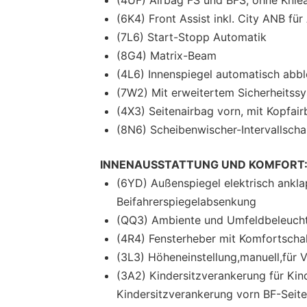
(6K4) Front Assist inkl. City ANB fü
(7L6) Start-Stopp Automatik
(8G4) Matrix-Beam
(4L6) Innenspiegel automatisch abb
(7W2) Mit erweitertem Sicherheitssy
(4X3) Seitenairbag vorn, mit Kopfai
(8N6) Scheibenwischer-Intervallscha
INNENAUSSTATTUNG UND KOMFORT
(6YD) Außenspiegel elektrisch anklap
Beifahrerspiegelabsenkung
(QQ3) Ambiente und Umfeldbeleuch
(4R4) Fensterheber mit Komfortschal
(3L3) Höheneinstellung,manuell,für V
(3A2) Kindersitzverankerung für Kind
Kindersitzverankerung vorn BF-Seite