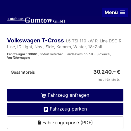
Menü
Volkswagen T-Cross
1.5 TSI 110 kW R-Line DSG R-
Line, IQ.Light, Navi, Side, Kamera, Winter, 18-Zoll
Fahrzeugnr.
:
38661
,
sofort lieferbar
, Landesversion: SK - Slowakei,
Vorführwagen
30.240,– €
Gesamtpreis
incl. 19% MwSt.
Fahrzeug anfragen
Fahrzeug parken
Fahrzeugexposé (PDF)