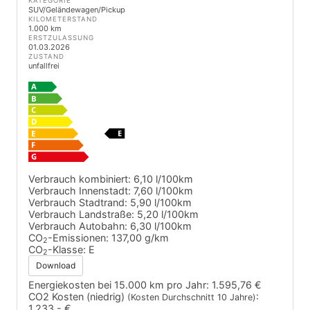
KATEGORIE
SUV/Geländewagen/Pickup
KILOMETERSTAND
1.000 km
ERSTZULASSUNG
01.03.2026
ZUSTAND
unfallfrei
Verbrauch kombiniert:
6,10 l/100km
Verbrauch Innenstadt:
7,60 l/100km
Verbrauch Stadtrand:
5,90 l/100km
Verbrauch Landstraße:
5,20 l/100km
Verbrauch Autobahn:
6,30 l/100km
CO
-Emissionen:
137,00 g/km
2
CO
-Klasse:
E
2
Download
Energiekosten bei 15.000 km pro Jahr:
1.595,76 €
CO2 Kosten (niedrig)
:
(Kosten Durchschnitt 10 Jahre)
1.233,- €