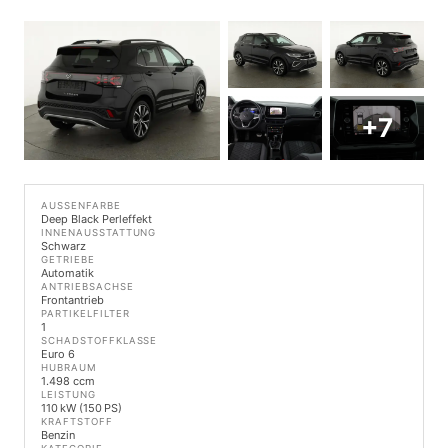
+7
AUSSENFARBE
Deep Black Perleffekt
INNENAUSSTATTUNG
Schwarz
GETRIEBE
Automatik
ANTRIEBSACHSE
Frontantrieb
PARTIKELFILTER
1
SCHADSTOFFKLASSE
Euro 6
HUBRAUM
1.498 ccm
LEISTUNG
110 kW (150 PS)
KRAFTSTOFF
Benzin