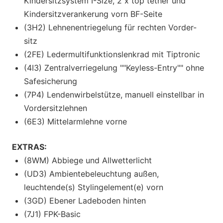
Kindersitzsystem I-Size, 2 x top tether und
Kindersitzverankerung vorn BF-Seite
(3H2) Lehnenentriegelung für rechten Vorder-
sitz
(2FE) Ledermultifunktionslenkrad mit Tiptronic
(4I3) Zentralverriegelung ""Keyless-Entry"" ohne
Safesicherung
(7P4) Lendenwirbelstütze, manuell einstellbar in
Vordersitzlehnen
(6E3) Mittelarmlehne vorne
EXTRAS:
(8WM) Abbiege und Allwetterlicht
(UD3) Ambientebeleuchtung außen,
leuchtende(s) Stylingelement(e) vorn
(3GD) Ebener Ladeboden hinten
(7J1) FPK-Basic