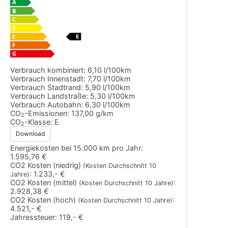
Verbrauch kombiniert:
6,10 l/100km
Verbrauch Innenstadt:
7,70 l/100km
Verbrauch Stadtrand:
5,90 l/100km
Verbrauch Landstraße:
5,30 l/100km
Verbrauch Autobahn:
6,30 l/100km
CO
-Emissionen:
137,00 g/km
2
CO
-Klasse:
E
2
Download
Energiekosten bei 15.000 km pro Jahr:
1.595,76 €
CO2 Kosten (niedrig)
(Kosten Durchschnitt 10
:
1.233,- €
Jahre)
CO2 Kosten (mittel)
:
(Kosten Durchschnitt 10 Jahre)
2.928,38 €
CO2 Kosten (hoch)
:
(Kosten Durchschnitt 10 Jahre)
4.521,- €
Jahressteuer:
119,- €