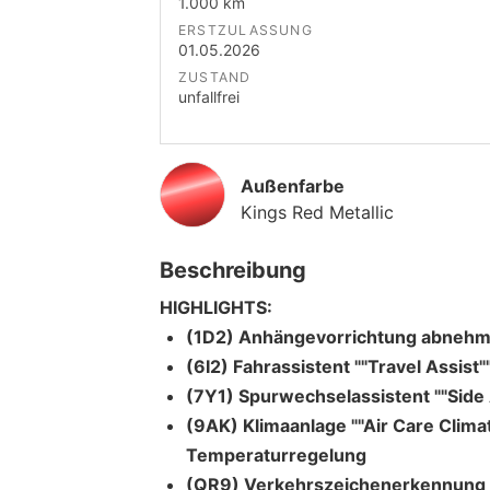
1.000 km
ERSTZULASSUNG
01.05.2026
ZUSTAND
unfallfrei
Außenfarbe
Kings Red Metallic
Beschreibung
HIGHLIGHTS:
(1D2) Anhängevorrichtung abnehm
(6I2) Fahrassistent ""Travel Assist"
(7Y1) Spurwechselassistent ""Side 
(9AK) Klimaanlage ""Air Care Clima
Temperaturregelung
(QR9) Verkehrszeichenerkennung