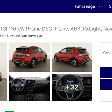
Fahrzeuge
S
 TSI 110 kW R-Line DSG R-Line, AHK, IQ.Light, Navi
 SK - Slowakei,
Vorführwagen
Gesa
+32