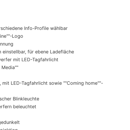
erschiedene Info-Profile wählbar
Line""-Logo
ennung
instellbar, für ebene Ladefläche
erfer mit LED-Tagfahrlicht
 Media""
h, mit LED-Tagfahrlicht sowie ""Coming home""-
cher Blinkleuchte
rfern beleuchtet
gedunkelt