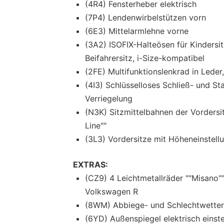
(4R4) Fensterheber elektrisch
(7P4) Lendenwirbelstützen vorn
(6E3) Mittelarmlehne vorne
(3A2) ISOFIX-Halteösen für Kindersi
Beifahrersitz, i-Size-kompatibel
(2FE) Multifunktionslenkrad in Leder
(4I3) Schlüsselloses Schließ- und S
Verriegelung
(N3K) Sitzmittelbahnen der Vordersit
Line""
(3L3) Vordersitze mit Höheneinstell
EXTRAS:
(CZ9) 4 Leichtmetallräder ""Misano""
Volkswagen R
(8WM) Abbiege- und Schlechtwetterl
(6YD) Außenspiegel elektrisch einste