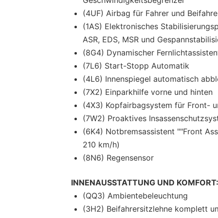
Geschwindigkeitsbegrenzer
(4UF) Airbag für Fahrer und Beifahre
(1AS) Elektronisches Stabilisierun
ASR, EDS, MSR und Gespannstabilis
(8G4) Dynamischer Fernlichtassistent
(7L6) Start-Stopp Automatik
(4L6) Innenspiegel automatisch abb
(7X2) Einparkhilfe vorne und hinten
(4X3) Kopfairbagsystem für Front- u
(7W2) Proaktives Insassenschutzsyst
(6K4) Notbremsassistent ""Front Ass
210 km/h)
(8N6) Regensensor
INNENAUSSTATTUNG UND KOMFORT
(QQ3) Ambientebeleuchtung
(3H2) Beifahrersitzlehne komplett 