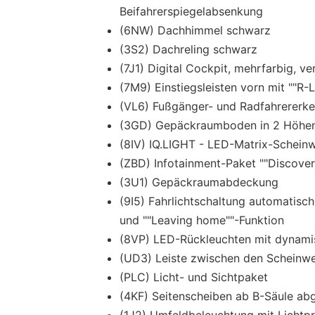
Beifahrerspiegelabsenkung
(6NW) Dachhimmel schwarz
(3S2) Dachreling schwarz
(7J1) Digital Cockpit, mehrfarbig, v
(7M9) Einstiegsleisten vorn mit ""R-
(VL6) Fußgänger- und Radfahrererk
(3GD) Gepäckraumboden in 2 Höhen e
(8IV) IQ.LIGHT - LED-Matrix-Scheinw
(ZBD) Infotainment-Paket ""Discover
(3U1) Gepäckraumabdeckung
(9I5) Fahrlichtschaltung automatisc
und ""Leaving home""-Funktion
(8VP) LED-Rückleuchten mit dynamis
(UD3) Leiste zwischen den Scheinwe
(PLC) Licht- und Sichtpaket
(4KF) Seitenscheiben ab B-Säule ab