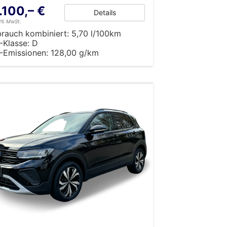
.100,– €
Details
19% MwSt.
brauch kombiniert:
5,70 l/100km
-Klasse:
D
-Emissionen:
128,00 g/km