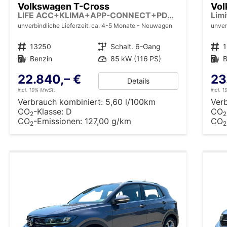
Volkswagen T-Cross
Vol
LIFE ACC+KLIMA+APP-CONNECT+PDC+LED+16'' ALU
unverbindliche Lieferzeit: ca. 4-5 Monate
Neuwagen
unver
Fahrzeugnr.
13250
Getriebe
Schalt. 6-Gang
Fahrzeugnr.
Kraftstoff
Benzin
Leistung
85 kW (116 PS)
Kraftstoff
B
22.840,– €
23
Details
incl. 19% MwSt.
incl. 
Verbrauch kombiniert:
5,60 l/100km
Ver
CO
-Klasse:
D
CO
2
2
CO
-Emissionen:
127,00 g/km
CO
2
2