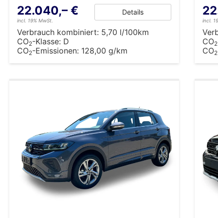
22.040,– €
22
Details
incl. 19% MwSt.
incl. 
Verbrauch kombiniert:
5,70 l/100km
Ver
CO
-Klasse:
D
CO
2
2
CO
-Emissionen:
128,00 g/km
CO
2
2