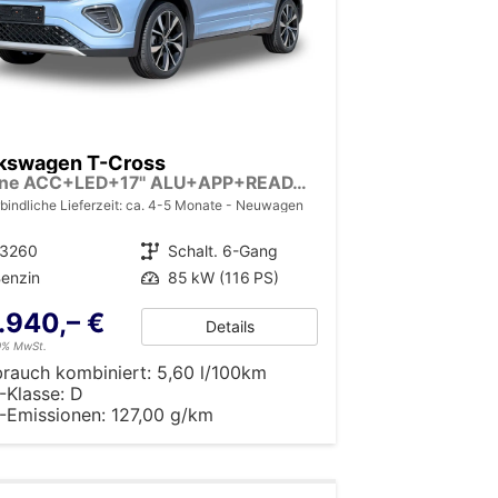
kswagen T-Cross
R-Line ACC+LED+17'' ALU+APP+READY 2 DISCOVER
bindliche Lieferzeit: ca. 4-5 Monate
Neuwagen
13260
Getriebe
Schalt. 6-Gang
enzin
Leistung
85 kW (116 PS)
.940,– €
Details
19% MwSt.
brauch kombiniert:
5,60 l/100km
-Klasse:
D
-Emissionen:
127,00 g/km