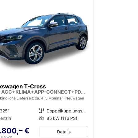
kswagen T-Cross
LIFE ACC+KLIMA+APP-CONNECT+PDC+LED+16'' ALU
bindliche Lieferzeit: ca. 4-5 Monate
Neuwagen
13251
Getriebe
Doppelkupplungsgetriebe (DSG)
enzin
Leistung
85 kW (116 PS)
.800,– €
Details
19% MwSt.