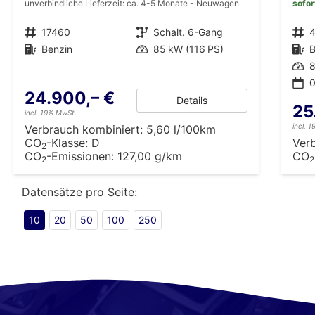
unverbindliche Lieferzeit: ca. 4-5 Monate
Neuwagen
sofor
Fahrzeugnr.
17460
Getriebe
Schalt. 6-Gang
Fahrzeugnr.
Kraftstoff
Benzin
Leistung
85 kW (116 PS)
Kraftstoff
B
Leistung
8
0
24.900,– €
Details
25
incl. 19% MwSt.
incl. 
Verbrauch kombiniert:
5,60 l/100km
CO
-Klasse:
D
Ver
2
CO
-Emissionen:
127,00 g/km
CO
2
2
Datensätze pro Seite:
10
20
50
100
250