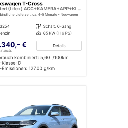
kswagen T-Cross
Limited (Life+) ACC+KAMERA+APP+KLIMA+LED+17'' ALU
bindliche Lieferzeit: ca. 4-5 Monate
Neuwagen
13254
Getriebe
Schalt. 6-Gang
enzin
Leistung
85 kW (116 PS)
.340,– €
Details
19% MwSt.
brauch kombiniert:
5,60 l/100km
-Klasse:
D
-Emissionen:
127,00 g/km