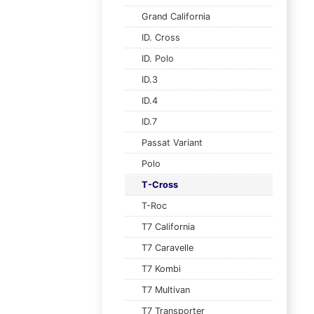
Grand California
ID. Cross
ID. Polo
ID.3
ID.4
ID.7
Passat Variant
Polo
T-Cross
T-Roc
T7 California
T7 Caravelle
T7 Kombi
T7 Multivan
T7 Transporter