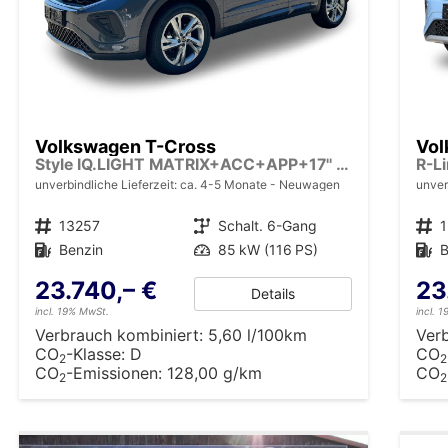
Volkswagen T-Cross
Vol
Style IQ.LIGHT MATRIX+ACC+APP+17'' ALU
unverbindliche Lieferzeit: ca. 4-5 Monate
Neuwagen
unver
Fahrzeugnr.
13257
Getriebe
Schalt. 6-Gang
Fahrzeugnr.
Kraftstoff
Benzin
Leistung
85 kW (116 PS)
Kraftstoff
B
23.740,– €
23
Details
incl. 19% MwSt.
incl. 
Verbrauch kombiniert:
5,60 l/100km
Ver
CO
-Klasse:
D
CO
2
2
CO
-Emissionen:
128,00 g/km
CO
2
2