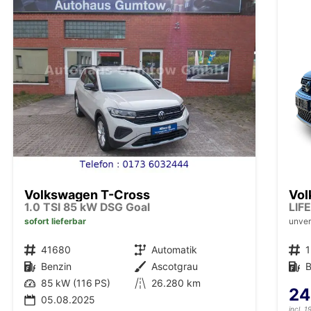
Volkswagen T-Cross
Vol
1.0 TSI 85 kW DSG Goal
sofort lieferbar
unver
Fahrzeugnr.
41680
Getriebe
Automatik
Fahrzeugnr.
Kraftstoff
Benzin
Außenfarbe
Ascotgrau
Kraftstoff
B
Leistung
85 kW (116 PS)
Kilometerstand
26.280 km
24
05.08.2025
incl. 