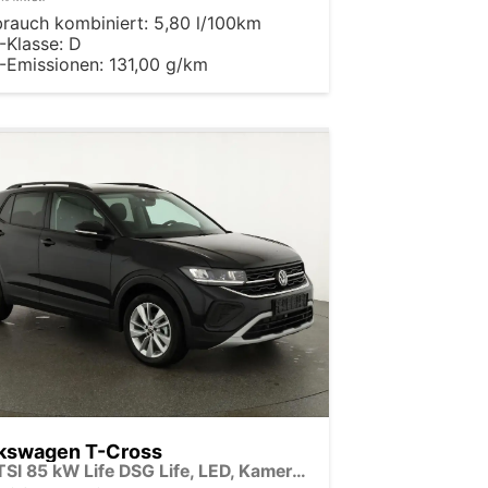
brauch kombiniert:
5,80 l/100km
-Klasse:
D
-Emissionen:
131,00 g/km
kswagen T-Cross
1.0 TSI 85 kW Life DSG Life, LED, Kamera, ACC, Side, Winter, 17-Zoll, 3-J. Garantie