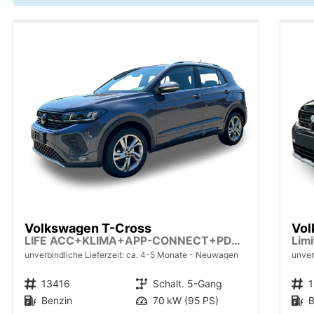
Volkswagen T-Cross
Vol
LIFE ACC+KLIMA+APP-CONNECT+PDC+LED+16'' ALU
unverbindliche Lieferzeit: ca. 4-5 Monate
Neuwagen
unver
Fahrzeugnr.
13416
Getriebe
Schalt. 5-Gang
Fahrzeugnr.
Kraftstoff
Benzin
Leistung
70 kW (95 PS)
Kraftstoff
B