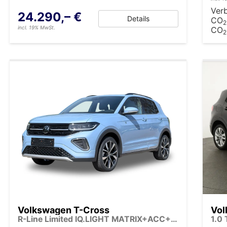
Ver
24.290,– €
Details
CO
2
incl. 19% MwSt.
CO
2
Volkswagen T-Cross
Vol
R-Line Limited IQ.LIGHT MATRIX+ACC+KAMERA+18'' ALU