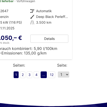
t lieferbar
Vorführwagen
42647
Getriebe
Automatik
enzin
Außenfarbe
Deep Black Perleffekt
5 kW (116 PS)
Kilometerstand
3.500 km
1.11.2025
.050,– €
Details
19% MwSt.
brauch kombiniert:
5,90 l/100km
-Emissionen:
135,00 g/km
Seiten:
Seite:
1
2
3
4
...
12