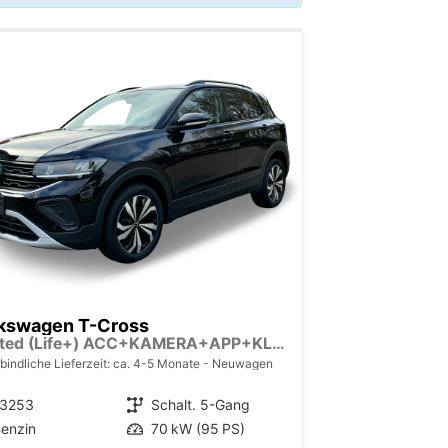
kswagen T-Cross
Limited (Life+) ACC+KAMERA+APP+KLIMA+LED+17'' ALU
bindliche Lieferzeit: ca. 4-5 Monate
Neuwagen
13253
Getriebe
Schalt. 5-Gang
enzin
Leistung
70 kW (95 PS)