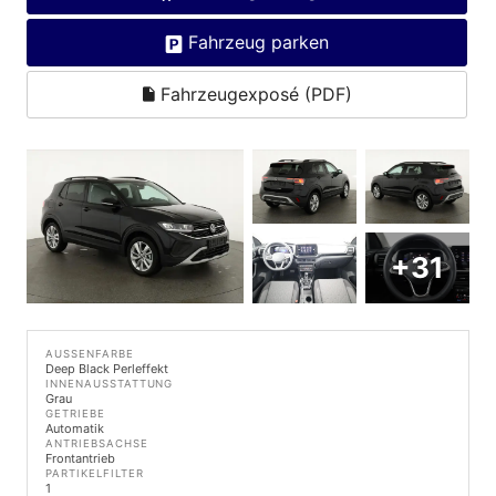
Fahrzeug parken
Fahrzeugexposé (PDF)
+31
AUSSENFARBE
Deep Black Perleffekt
INNENAUSSTATTUNG
Grau
GETRIEBE
Automatik
ANTRIEBSACHSE
Frontantrieb
PARTIKELFILTER
1