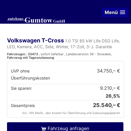
Menü
Volkswagen T-Cross
1.0 TSI 85 kW Life DSG Life,
LED, Kamera, ACC, Side, Winter, 17-Zoll, 3-J. Garantie
Fahrzeugnr.
:
33473
,
sofort lieferbar
, Landesversion: SK - Slowakei,
Fahrzeug mit Tageszulassung
34.750,– €
UVP ohne
Überführungskosten
9.210,– €
Sie sparen:
26,5%
25.540,– €
Gesamtpreis
incl. 19% MwSt., den Kosten für Überführung und Zulassungspapieren
Fahrzeug anfragen