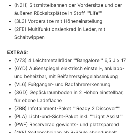
(N2H) Sitzmittelbahnen der Vordersitze und der
äußeren Rücksitzplätze in Stoff ""Life""
(3L3) Vordersitze mit Höheneinstellung
(2FE) Multifunktionslenkrad in Leder, mit
Schaltwippen
EXTRAS:
(V73) 4 Leichtmetallräder ""Bangalore"" 6,5 J x 17
(6YD) Außenspiegel elektrisch einstell-, anklapp-
und beheizbar, mit Beifahrerspiegelabsenkung
(VL6) Fußgänger- und Radfahrererkennung
(3GD) Gepäckraumboden in 2 Höhen einstellbar,
für ebene Ladefläche
(ZBB) Infotainment-Paket ""Ready 2 Discover""
(PLA) Licht-und-Sicht-Paket inkl. ""Light Assist""
(PWF) Reserverad gewichts- und platzsparend
(4KF) Seitenscheiben ab B-Säule abgedunkelt