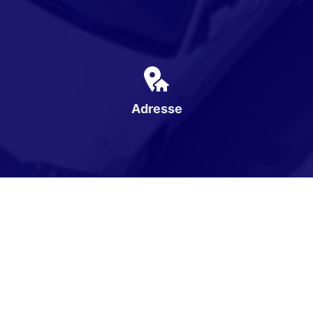
Adresse
Karpatenweg 1
16866 Gumtow