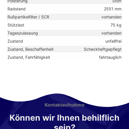
Polsterung
Stoff
Radstand
2551 mm
Rußpartikelfilter / SCR
vorhanden
Stützlast
75 kg
Tageszulassung
vorhanden
Zustand
unfallfrei
Zustand, Beschaffenheit
Scheckheftgepflegt
Zustand, Fahrfähigkeit
fahrtauglich
Kontaktaufnahme
Können wir Ihnen behilflich
sein?