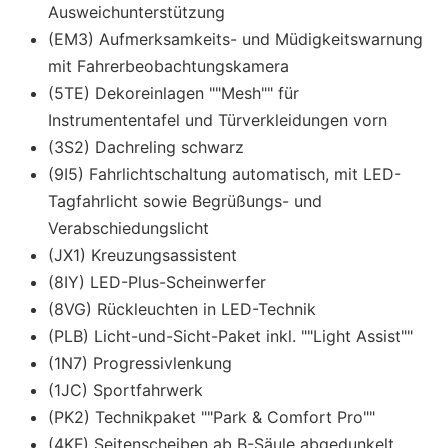
Ausweichunterstützung
(EM3) Aufmerksamkeits- und Müdigkeitswarnung
mit Fahrerbeobachtungskamera
(5TE) Dekoreinlagen ""Mesh"" für
Instrumententafel und Türverkleidungen vorn
(3S2) Dachreling schwarz
(9I5) Fahrlichtschaltung automatisch, mit LED-
Tagfahrlicht sowie Begrüßungs- und
Verabschiedungslicht
(JX1) Kreuzungsassistent
(8IY) LED-Plus-Scheinwerfer
(8VG) Rückleuchten in LED-Technik
(PLB) Licht-und-Sicht-Paket inkl. ""Light Assist""
(1N7) Progressivlenkung
(1JC) Sportfahrwerk
(PK2) Technikpaket ""Park & Comfort Pro""
(4KF) Seitenscheiben ab B-Säule abgedunkelt