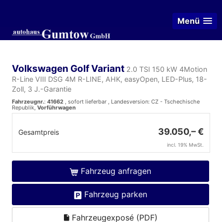
Menü
Volkswagen Golf Variant
2.0 TSI 150 kW 4Motion
R-Line VIII DSG 4M R-LINE, AHK, easyOpen, LED-Plus, 18-
Zoll, 3 J.-Garantie
Fahrzeugnr.
:
41662
,
sofort lieferbar
, Landesversion: CZ - Tschechische
Republik,
Vorführwagen
39.050,– €
Gesamtpreis
incl. 19% MwSt.
Fahrzeug anfragen
Fahrzeug parken
Fahrzeugexposé (PDF)