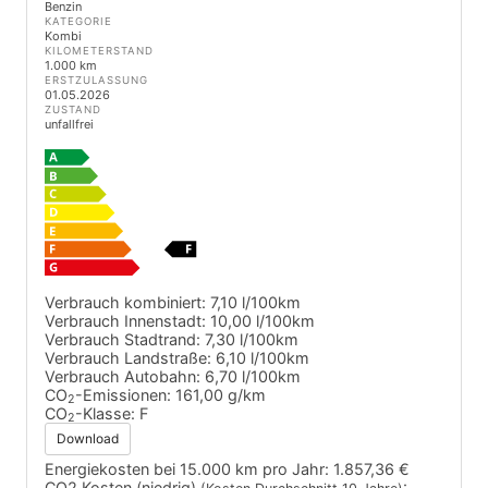
Benzin
KATEGORIE
Kombi
KILOMETERSTAND
1.000 km
ERSTZULASSUNG
01.05.2026
ZUSTAND
unfallfrei
Verbrauch kombiniert:
7,10 l/100km
Verbrauch Innenstadt:
10,00 l/100km
Verbrauch Stadtrand:
7,30 l/100km
Verbrauch Landstraße:
6,10 l/100km
Verbrauch Autobahn:
6,70 l/100km
CO
-Emissionen:
161,00 g/km
2
CO
-Klasse:
F
2
Download
Energiekosten bei 15.000 km pro Jahr:
1.857,36 €
CO2 Kosten (niedrig)
: