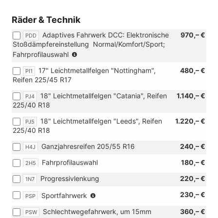
Räder & Technik
Adaptives Fahrwerk DCC: Elektronische
970,– €
PDD
Stoßdämpfereinstellung  Normal/Komfort/Sport;
(nur
Fahrprofilauswahl
in
17" Leichtmetallfelgen "Nottingham",
480,– €
PI1
Verbindung
Reifen 225/45 R17
mit
110
18" Leichtmetallfelgen "Catania", Reifen
1.140,– €
PJ4
KW
225/40 R18
TDI
oder
18" Leichtmetallfelgen "Leeds", Reifen
1.220,– €
PJ5
TSI
225/40 R18
Motorisierung
oder
Ganzjahresreifen 205/55 R16
240,– €
H4J
eHybrid)
Fahrprofilauswahl
180,– €
2H5
Progressivlenkung
220,– €
1N7
(nicht
230,– €
Sportfahrwerk
PSP
für
Schlechtwegefahrwerk, um 15mm
360,– €
PSW
2.0