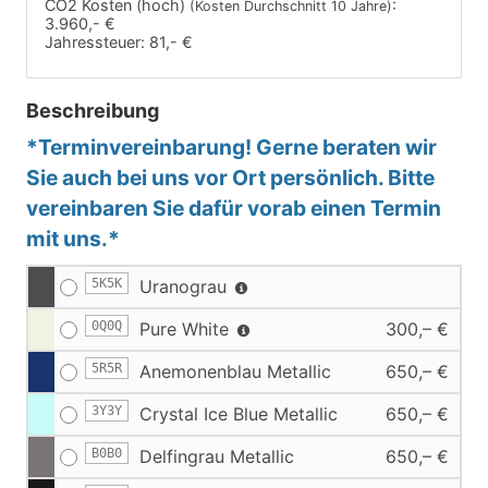
CO2 Kosten (hoch)
:
(Kosten Durchschnitt 10 Jahre)
3.960,- €
Jahressteuer:
81,- €
Beschreibung
*Terminvereinbarung! Gerne beraten wir
Sie auch bei uns vor Ort persönlich. Bitte
vereinbaren Sie dafür vorab einen Termin
mit uns.*
5K5K
Uranograu
0Q0Q
Pure White
300,– €
5R5R
Anemonenblau Metallic
650,– €
3Y3Y
Crystal Ice Blue Metallic
650,– €
B0B0
Delfingrau Metallic
650,– €