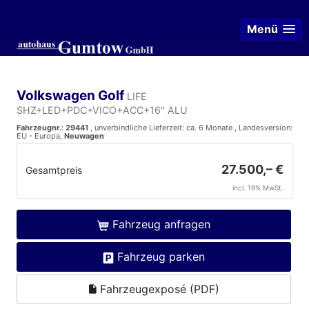
Menü
Volkswagen Golf
LIFE
SHZ+LED+PDC+VICO+ACC+16'' ALU
Fahrzeugnr.
:
29441
, unverbindliche Lieferzeit: ca. 6 Monate , Landesversion:
EU - Europa,
Neuwagen
27.500,– €
Gesamtpreis
incl. 19% MwSt.
Fahrzeug anfragen
Fahrzeug parken
Fahrzeugexposé (PDF)