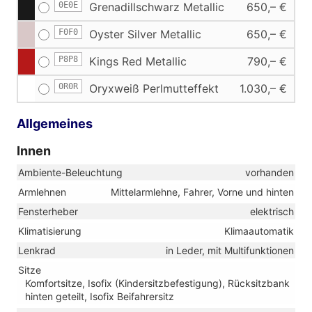
0E0E
Grenadillschwarz Metallic
650,– €
F0F0
Oyster Silver Metallic
650,– €
P8P8
Kings Red Metallic
790,– €
0R0R
Oryxweiß Perlmutteffekt
1.030,– €
Allgemeines
Innen
Ambiente-Beleuchtung
vorhanden
Armlehnen
Mittelarmlehne, Fahrer, Vorne und hinten
Fensterheber
elektrisch
Klimatisierung
Klimaautomatik
Lenkrad
in Leder, mit Multifunktionen
Sitze
Komfortsitze, Isofix (Kindersitzbefestigung), Rücksitzbank
hinten geteilt, Isofix Beifahrersitz