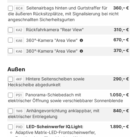
Seitenairbags hinten und Gurtstraffer für
360,– €
6C4
die äußeren Rücksitzplätze, mit Signalisierung bei nicht
angeschnallten Sicherheitsgurten
Rückfahrkamera "Rear View"
310,– €
KA2
(Nur
670,– €
360°-Kamera "Area View"
KA6
in
(Nur
370,– €
360°-Kamera "Area View"
Verbindung
KA6
in
mit
Verbindung
[RBB]
mit
Außen
Radio
[RBB]
Ready2Discover
Hintere Seitenscheiben sowie
290,– €
Radio
4KF
oder
Heckscheibe abgedunkelt
Ready2Discover
[RDA]
oder
Navigationssystem
Panorama-Schiebedach mit
1.050,– €
PS1
[RDA]
Discover)
elektrischer Öffnung sowie verschiebbarer Sonnenblende
Navigationssystem
Discover
Anhängevorrichtung anklappbar, mit
840,– €
1M6
und
elektrischer Entriegelung
[W50]
Angebotspaket
LED-Scheinwerfer IQ.Light:
1.890,– €
PXD
"Komfort")
Adaptive Matrix-LED-Frontscheinwerfer,