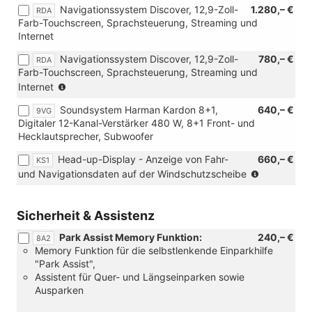
ArtVelours/Stoff)
Navigationssystem Discover, 12,9-Zoll-
1.280,– €
RDA
Verbindung
Farb-Touchscreen, Sprachsteuerung, Streaming und
mit
Internet
[7J2]
Volldigitales
Navigationssystem Discover, 12,9-Zoll-
780,– €
RDA
Kombiinstrument
Farb-Touchscreen, Sprachsteuerung, Streaming und
"Digital
(Nur
Internet
Cockpit
in
Pro")
Soundsystem Harman Kardon 8+1,
640,– €
9VG
Verbinding
Digitaler 12-Kanal-Verstärker 480 W, 8+1 Front- und
mit:
Hecklautsprecher, Subwoofer
[W50]
Angebotspaket
Head-up-Display - Anzeige von Fahr-
660,– €
KS1
"Komfort")
(Nur
und Navigationsdaten auf der Windschutzscheibe
in
Verbindun
mit
Sicherheit & Assistenz
[RBB]
Park Assist Memory Funktion:
240,– €
Radio
8A2
Memory Funktion für die selbstlenkende Einparkhilfe
Ready2Dis
"Park Assist",
oder
Assistent für Quer- und Längseinparken sowie
[RDA]
Ausparken
Navigation
Discover)