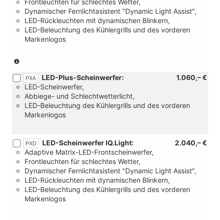
Frontleuchten für schlechtes Wetter,
Dynamischer Fernlichtasistent "Dynamic Light Assist",
LED-Rückleuchten mit dynamischen Blinkern,
LED-Beleuchtung des Kühlergrills und des vorderen
Markenlogos
(Nur
in
LED-Plus-Scheinwerfer:
1.060,– €
Verbindung
PXA
LED-Scheinwerfer,
mit:
Abbiege- und Schlechtwetterlicht,
[W50]
LED-Beleuchtung des Kühlergrills und des vorderen
Angebotspaket
Markenlogos
"Komfort")
LED-Scheinwerfer IQ.Light:
2.040,– €
PXD
Adaptive Matrix-LED-Frontscheinwerfer,
Frontleuchten für schlechtes Wetter,
Dynamischer Fernlichtasistent "Dynamic Light Assist",
LED-Rückleuchten mit dynamischen Blinkern,
LED-Beleuchtung des Kühlergrills und des vorderen
Markenlogos