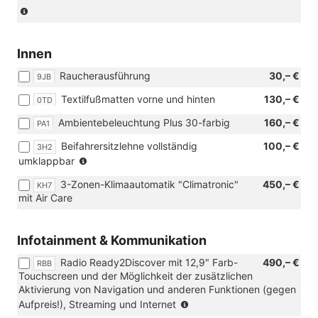
(Nur
in
Verbinding
mit:
Innen
[W50]
Raucherausführung
30,– €
Angebotspaket
9JB
"Komfort")
Textilfußmatten vorne und hinten
130,– €
0TD
Ambientebeleuchtung Plus 30-farbig
160,– €
PA1
Beifahrersitzlehne vollständig
100,– €
3H2
(Nicht
umklappbar
in
3-Zonen-Klimaautomatik "Climatronic"
450,– €
KH7
Verbindung
mit Air Care
mit:
[PB2]
ergoActive
Infotainment & Kommunikation
Sitzpaket
und
Radio Ready2Discover mit 12,9" Farb-
490,– €
RBB
[WL1]
Touchscreen und der Möglichkeit der zusätzlichen
Komfortsitze,
Aktivierung von Navigation und anderen Funktionen (gegen
Polsterung
(Nur
Aufpreis!), Streaming und Internet
aus
in