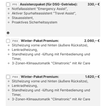
für
Assistenzpaket (für DSG-Getriebe):
330,– €
Schaltgetriebe)
PF6
Notfallassistent "Emergency Assist",
Aktiver Spurhalteassistent "Travel Assist",
Stauassistent,
Proaktives Sicherheitssystem
(Nur
für
Winter-Paket Premium:
2.060,– €
DSG-
PW4
Sitzheizung vorne und hinten (äußere Rücksitze),
Getriebe)
Lenkradheizung,
Standheizung und -lüftung mit Fernbedienung und
Timer,
3-Zonen-Klimaautomatik "Climatronic" mit Air Care
Winter-Paket Premium:
1.620,– €
PW4
Sitzheizung vorne und hinten (äußere Rücksitze),
Lenkradheizung,
Standheizung und -lüftung mit Fernbedienung und
Timer,
3-Zonen-Klimaautomatik "Climatronic" mit Air Care