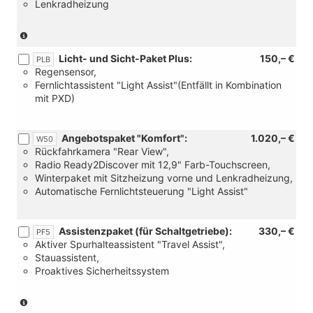
Lenkradheizung
(Serie
für
Licht- und Sicht-Paket Plus:
150,– €
eTSI)
PLB
Regensensor,
Fernlichtassistent "Light Assist"(Entfällt in Kombination
mit PXD)
Angebotspaket "Komfort":
1.020,– €
W50
Rückfahrkamera "Rear View",
Radio Ready2Discover mit 12,9" Farb-Touchscreen,
Winterpaket mit Sitzheizung vorne und Lenkradheizung,
Automatische Fernlichtsteuerung "Light Assist"
Assistenzpaket (für Schaltgetriebe):
330,– €
PF5
Aktiver Spurhalteassistent "Travel Assist",
Stauassistent,
Proaktives Sicherheitssystem
(Nur