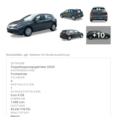
+10
Beispielbilder, ggf. teilweise mit Sonderausstattung
GETRIEBE
Doppelkupplungsgetriebe (DSG)
ANTRIEBSACHSE
Frontantrieb
ZYLINDER
4
PARTIKELFILTER
1
SCHADSTOFFKLASSE
Euro 6 EB
HUBRAUM
1.498 ccm
LEISTUNG
85 kW (116 PS)
KRAFTSTOFF
Benzin