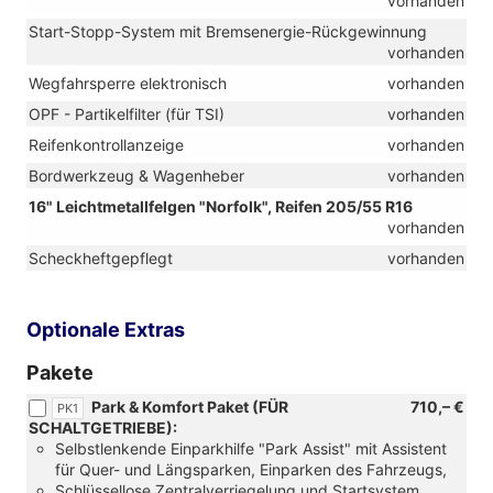
vorhanden
Start-Stopp-System mit Bremsenergie-Rückgewinnung
vorhanden
Wegfahrsperre elektronisch
vorhanden
OPF - Partikelfilter (für TSI)
vorhanden
Reifenkontrollanzeige
vorhanden
Bordwerkzeug & Wagenheber
vorhanden
16" Leichtmetallfelgen "Norfolk", Reifen 205/55 R16
vorhanden
Scheckheftgepflegt
vorhanden
Optionale Extras
Pakete
Park & Komfort Paket (FÜR
710,– €
PK1
SCHALTGETRIEBE):
Selbstlenkende Einparkhilfe "Park Assist" mit Assistent
für Quer- und Längsparken, Einparken des Fahrzeugs,
Schlüssellose Zentralverriegelung und Startsystem