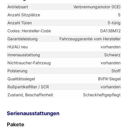
Antriebsart
Verbrennungsmotor (ICE)
Anzahl Sitzplätze
5
Anzahl Türen
5-türig
Codes: Hersteller-Code
DA13BM12
Garantieleistung
Fahrzeuggarantie vom Hersteller
HU/AU neu
vorhanden
Innenausstattung
Schwarz
Nichtraucher-Fahrzeug
vorhanden
Polsterung
Stoff
Qualitätssiegel
BVFK-Siegel
Rußpartikelfilter / SCR
vorhanden
Zustand, Beschaffenheit
Scheckheftgepflegt
Serienausstattungen
Pakete