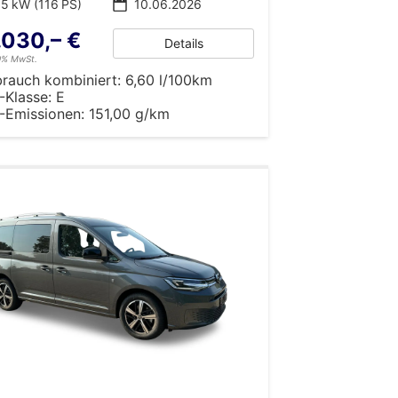
5 kW (116 PS)
10.06.2026
.030,– €
Details
19% MwSt.
brauch kombiniert:
6,60 l/100km
-Klasse:
E
-Emissionen:
151,00 g/km