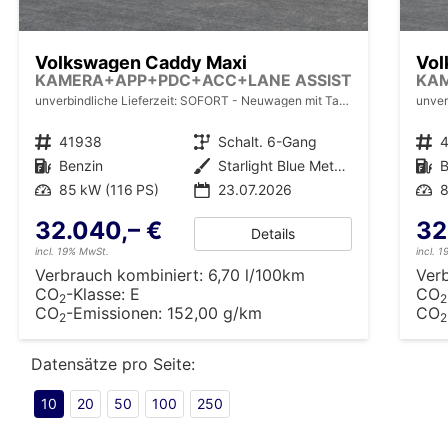
Volkswagen Caddy Maxi
Vol
KAMERA+APP+PDC+ACC+LANE ASSIST
KA
unverbindliche Lieferzeit: SOFORT
Neuwagen mit Tageszulassung
unver
Fahrzeugnr.
41938
Getriebe
Schalt. 6-Gang
Fahrzeugnr.
Kraftstoff
Benzin
Außenfarbe
Starlight Blue Metallic
Kraftstoff
B
Leistung
85 kW (116 PS)
23.07.2026
Leistung
8
32.040,– €
32
Details
incl. 19% MwSt.
incl. 
Verbrauch kombiniert:
6,70 l/100km
Ver
CO
-Klasse:
E
CO
2
2
CO
-Emissionen:
152,00 g/km
CO
2
2
Datensätze pro Seite:
10
20
50
100
250