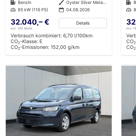
Kraftstoff
Benzin
Außenfarbe
Oyster Silver Metallic
Kraftstoff
B
Leistung
85 kW (116 PS)
04.08.2026
Leistung
8
32.040,– €
32
Details
incl. 19% MwSt.
incl. 
Verbrauch kombiniert:
6,70 l/100km
Ver
CO
-Klasse:
E
CO
2
2
CO
-Emissionen:
152,00 g/km
CO
2
2