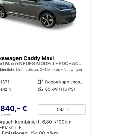
kswagen Caddy Maxi
Trend Maxi+NEUES MODELL+PDC+ACC+LANE ASSIST
bindliche Lieferzeit: ca. 3-4 Monate
Neuwagen
41671
Getriebe
Doppelkupplungsgetriebe (DSG)
enzin
Leistung
85 kW (116 PS)
.840,– €
Details
19% MwSt.
brauch kombiniert:
6,80 l/100km
-Klasse:
E
-Emissionen:
154,00 g/km