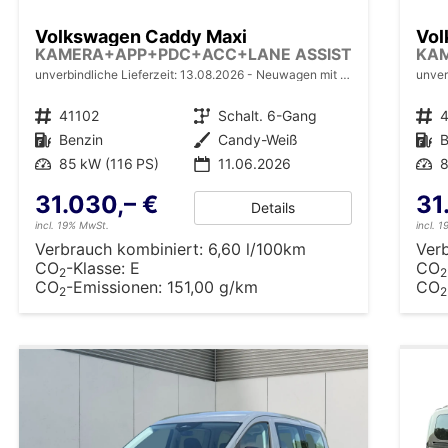
Volkswagen Caddy Maxi
Vol
KAMERA+APP+PDC+ACC+LANE ASSIST
KA
unverbindliche Lieferzeit:
13.08.2026
Neuwagen mit Tageszulassung
unver
Fahrzeugnr.
41102
Getriebe
Schalt. 6-Gang
Fahrzeugnr.
Kraftstoff
Benzin
Außenfarbe
Candy-Weiß
Kraftstoff
B
Leistung
85 kW (116 PS)
11.06.2026
Leistung
8
31.030,– €
31
Details
incl. 19% MwSt.
incl. 
Verbrauch kombiniert:
6,60 l/100km
Ver
CO
-Klasse:
E
CO
2
2
CO
-Emissionen:
151,00 g/km
CO
2
2