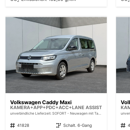
2
2
Volkswagen Caddy Maxi
Vol
KAMERA+APP+PDC+ACC+LANE ASSIST
KA
unverbindliche Lieferzeit: SOFORT
Neuwagen mit Tageszulassung
unver
Fahrzeugnr.
41828
Getriebe
Schalt. 6-Gang
Fahrzeugnr.