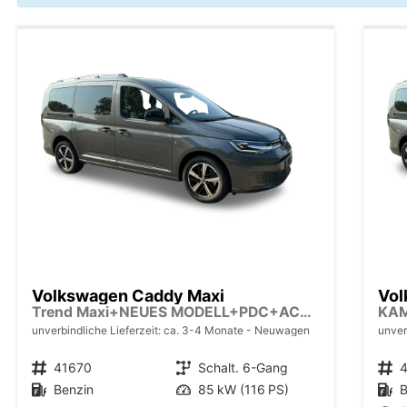
Volkswagen Caddy Maxi
Vol
Trend Maxi+NEUES MODELL+PDC+ACC+LANE ASSIST
KA
unverbindliche Lieferzeit: ca. 3-4 Monate
Neuwagen
unver
Fahrzeugnr.
41670
Getriebe
Schalt. 6-Gang
Fahrzeugnr.
Kraftstoff
Benzin
Leistung
85 kW (116 PS)
Kraftstoff
B