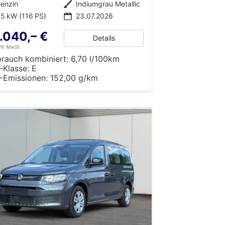
enzin
Außenfarbe
Indiumgrau Metallic
5 kW (116 PS)
23.07.2026
.040,– €
Details
19% MwSt.
brauch kombiniert:
6,70 l/100km
-Klasse:
E
-Emissionen:
152,00 g/km