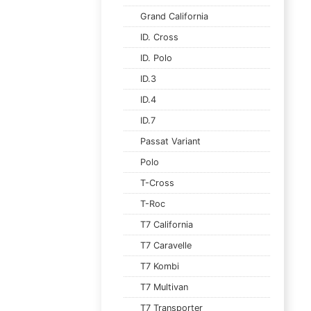
Grand California
ID. Cross
ID. Polo
ID.3
ID.4
ID.7
Passat Variant
Polo
T-Cross
T-Roc
T7 California
T7 Caravelle
T7 Kombi
T7 Multivan
T7 Transporter