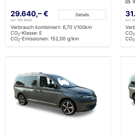
Leistung
8
29.640,– €
31
Details
incl. 19% MwSt.
incl. 
Verbrauch kombiniert:
6,70 l/100km
Ver
CO
-Klasse:
E
CO
2
2
CO
-Emissionen:
152,00 g/km
CO
2
2