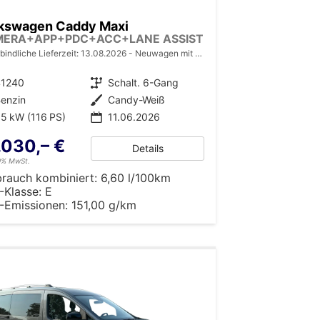
kswagen Caddy Maxi
MERA+APP+PDC+ACC+LANE ASSIST
bindliche Lieferzeit:
13.08.2026
Neuwagen mit Tageszulassung
41240
Getriebe
Schalt. 6-Gang
enzin
Außenfarbe
Candy-Weiß
5 kW (116 PS)
11.06.2026
.030,– €
Details
19% MwSt.
brauch kombiniert:
6,60 l/100km
-Klasse:
E
-Emissionen:
151,00 g/km