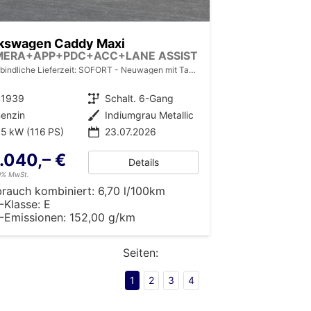
kswagen Caddy Maxi
MERA+APP+PDC+ACC+LANE ASSIST
bindliche Lieferzeit: SOFORT
Neuwagen mit Tageszulassung
41939
Getriebe
Schalt. 6-Gang
enzin
Außenfarbe
Indiumgrau Metallic
5 kW (116 PS)
23.07.2026
.040,– €
Details
19% MwSt.
brauch kombiniert:
6,70 l/100km
-Klasse:
E
-Emissionen:
152,00 g/km
Seiten:
1
2
3
4