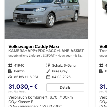
Volkswagen Caddy Maxi
Vol
KAMERA+APP+PDC+ACC+LANE ASSIST
unverbindliche Lieferzeit: SOFORT
Neuwagen mit Tageszulassung
unver
Fahrzeugnr.
41940
Getriebe
Schalt. 6-Gang
Fahrzeugnr.
Kraftstoff
Benzin
Außenfarbe
Pure Grey
Kraftstoff
B
Leistung
85 kW (116 PS)
04.08.2026
31.030,– €
31
Details
incl. 19% MwSt.
incl. 
Verbrauch kombiniert:
6,70 l/100km
Ver
CO
-Klasse:
E
CO
2
2
CO
-Emissionen:
152,00 g/km
CO