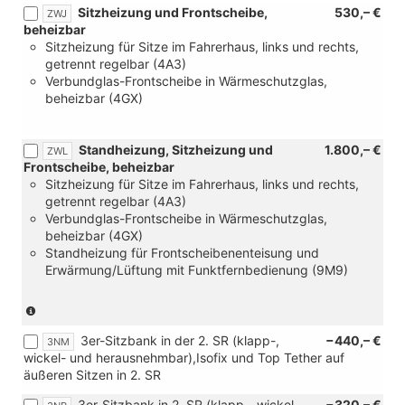
Ohne
Sitzheizung und Frontscheibe,
530,– €
ZWJ
Verstellbare
Klapptische
beheizbar
Gittertrennwand
an
Sitzheizung für Sitze im Fahrerhaus, links und rechts,
i.Fahrgast-
Vordersitzlehne)
getrennt regelbar (4A3)
/Laderaum,
Verbundglas-Frontscheibe in Wärmeschutzglas,
2
beheizbar (4GX)
feste
Positionen:
hinter
Standheizung, Sitzheizung und
1.800,– €
ZWL
2.
Frontscheibe, beheizbar
Sitzr.
Sitzheizung für Sitze im Fahrerhaus, links und rechts,
od.
getrennt regelbar (4A3)
hochgeklappter
Verbundglas-Frontscheibe in Wärmeschutzglas,
2.Sitzr.)
beheizbar (4GX)
Standheizung für Frontscheibenenteisung und
Erwärmung/Lüftung mit Funktfernbedienung (9M9)
(nur
in
3er-Sitzbank in der 2. SR (klapp-,
−440,– €
Verbindung
3NM
wickel- und herausnehmbar),Isofix und Top Tether auf
mit
äußeren Sitzen in 2. SR
TDI
und
3er-Sitzbank in 2. SR (klapp-, wickel-,
−320,– €