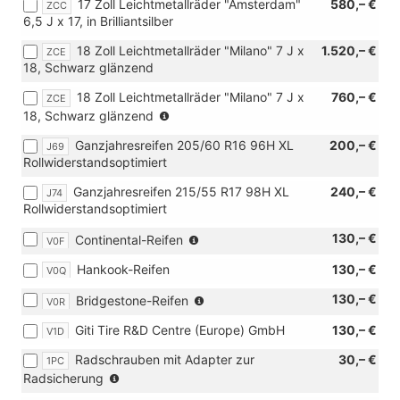
17 Zoll Leichtmetallräder "Amsterdam"
580,– €
ZCC
Verbindung
Dämpfung
ABH-
6,5 J x 17, in Brilliantsilber
mit
hinten,
Programmierung
TDI)
Hochstandsfahrwerk)
18 Zoll Leichtmetallräder "Milano" 7 J x
oder
1.520,– €
ZCE
18, Schwarz glänzend
[IS4]
Funktionssteuergerät
18 Zoll Leichtmetallräder "Milano" 7 J x
760,– €
ZCE
mit
(nur
18, Schwarz glänzend
Steuerung
in
Energiemanagement
Ganzjahresreifen 205/60 R16 96H XL
200,– €
J69
Verbindung
für
Rollwiderstandsoptimiert
mit
Vorbereitung
[Z3S]
Zweitbatterie)
Ganzjahresreifen 215/55 R17 98H XL
240,– €
J74
PanAmericana
Rollwiderstandsoptimiert
Paket)
(nur
130,– €
Continental-Reifen
V0F
in
Hankook-Reifen
130,– €
V0Q
Verbindung
mit
(nur
130,– €
Bridgestone-Reifen
V0R
[J69]
in
Ganzjahresreifen
Giti Tire R&D Centre (Europe) GmbH
130,– €
V1D
Verbindung
205/60
mit
R16
Radschrauben mit Adapter zur
30,– €
1PC
[J69]
96H
(nur
Radsicherung
Ganzjahresreifen
XL
in