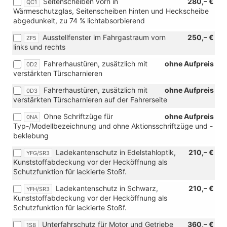
Seitenscheiben vorn in
280,– €
QC1
Verbindung
Wärmeschutzglas, Seitenscheiben hinten und Heckscheibe
mit
abgedunkelt, zu 74 % lichtabsorbierend
[3S6]
Dachreling-
Ausstellfenster im Fahrgastraum vorn
250,– €
ZF5
Vorbereitung)
links und rechts
Fahrerhaustüren, zusätzlich mit
ohne Aufpreis
0D2
verstärkten Türscharnieren
Fahrerhaustüren, zusätzlich mit
ohne Aufpreis
0D3
verstärkten Türscharnieren auf der Fahrerseite
Ohne Schriftzüge für
ohne Aufpreis
0NA
Typ-/Modellbezeichnung und ohne Aktionsschriftzüge und -
beklebung
Ladekantenschutz in Edelstahloptik,
210,– €
YFG/SR3
Kunststoffabdeckung vor der Hecköffnung als
Schutzfunktion für lackierte Stoßf.
Ladekantenschutz in Schwarz,
210,– €
YFH/SR3
Kunststoffabdeckung vor der Hecköffnung als
Schutzfunktion für lackierte Stoßf.
Unterfahrschutz für Motor und Getriebe
360,– €
1SB