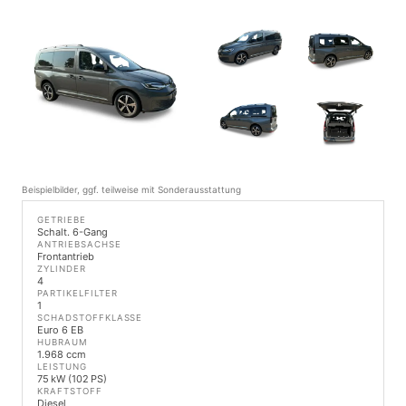
Beispielbilder, ggf. teilweise mit Sonderausstattung
GETRIEBE
Schalt. 6-Gang
ANTRIEBSACHSE
Frontantrieb
ZYLINDER
4
PARTIKELFILTER
1
SCHADSTOFFKLASSE
Euro 6 EB
HUBRAUM
1.968 ccm
LEISTUNG
75 kW (102 PS)
KRAFTSTOFF
Diesel