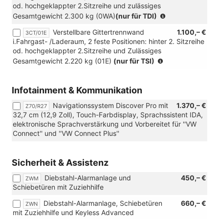
od. hochgeklappter 2.Sitzreihe und zulässiges
in
(nur
Gesamtgewicht 2.300 kg (0WA)
(nur für TDI)
Verbindung
ur
mit
Verstellbare Gittertrennwand
1.100,– €
3CT/01E
in
[ZWL]
i.Fahrgast- /Laderaum, 2 feste Positionen: hinter 2. Sitzreihe
Verbindung
Standheizung,
od. hochgeklappter 2.Sitzreihe und Zulässiges
mit
Sitzheizung
(nur
Gesamtgewicht 2.220 kg (01E)
(nur für TSI)
[3NM]
und
ur
3er-
beheizbare
in
Sitzbank
Frontscheibe)
Verbindung
Infotainment & Kommunikation
in
mit
der
Navigationssystem Discover Pro mit
1.370,– €
[3NM]
Z70/R27
2.
32,7 cm (12,9 Zoll), Touch-Farbdisplay, Sprachssistent IDA,
3er-
SR
elektronische Sprachverstärkung und Vorbereitet für ''VW
Sitzbank
(klapp-,
Connect'' und ''VW Connect Plus''
in
wickel-
der
und
2.
herausnehmbar)
Sicherheit & Assistenz
SR
Isofix
(klapp-,
und
Diebstahl-Alarmanlage und
450,– €
ZWM
wickel-
Top
Schiebetüren mit Zuziehhilfe
und
Tether
herausnehmbar),
auf
Diebstahl-Alarmanlage, Schiebetüren
660,– €
ZWN
Isofix
äußeren
mit Zuziehhilfe und Keyless Advanced
und