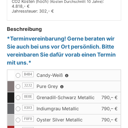
CO2 Kosten (hoch)
:
(Kosten Durchschnitt 10 Jahre)
4.818,- €
Jahressteuer:
302,- €
Beschreibung
*Terminvereinbarung! Gerne beraten wir
Sie auch bei uns vor Ort persönlich. Bitte
vereinbaren Sie dafür vorab einen Termin
mit uns.*
B4B4
Candy-Weiß
J2J2
Pure Grey
0E0E
Grenadill-Schwarz Metallic
790,– €
X3X3
Indiumgrau Metallic
790,– €
F0F0
Oyster Silver Metallic
790,– €