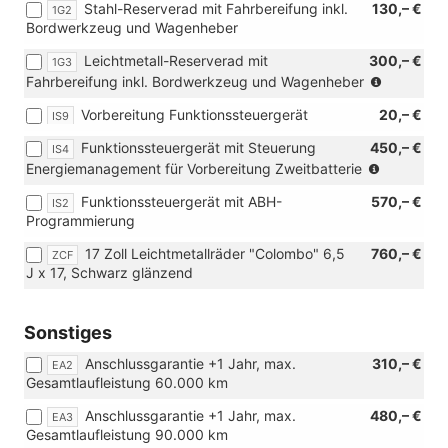
205/60
Stahl-Reserverad mit Fahrbereifung inkl.
oder
130,– €
1G2
Verbindung
R16
Bordwerkzeug und Wagenheber
[J74]
mit
96H
Ganzjahresreifen
Leichtmetallräder)
XL
Leichtmetall-Reserverad mit
300,– €
1G3
215/55
oder
(nur
Fahrbereifung inkl. Bordwerkzeug und Wagenheber
R17
[J74]
in
98H
Vorbereitung Funktionssteuergerät
Ganzjahresreifen
20,– €
IS9
Verbindu
XL)
215/55
mit
Funktionssteuergerät mit Steuerung
450,– €
IS4
R17
Leichtmet
(nur
Energiemanagement für Vorbereitung Zweitbatterie
98H
in
XL)
Funktionssteuergerät mit ABH-
570,– €
IS2
Verbindu
Programmierung
mit
[8FV]
17 Zoll Leichtmetallräder "Colombo" 6,5
760,– €
ZCF
Vorbereit
J x 17, Schwarz glänzend
für
Zweitbatte
Sonstiges
Anschlussgarantie +1 Jahr, max.
310,– €
EA2
Gesamtlaufleistung 60.000 km
Anschlussgarantie +1 Jahr, max.
480,– €
EA3
Gesamtlaufleistung 90.000 km