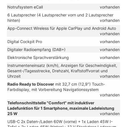
Notrufsystem eCall
vorhanden
6 Lautsprecher (4 Lautsprecher vorn und 2 Lautsprecher
hinten)
vorhanden
App-Connect Wireless für Apple CarPlay und Android Auto
vorhanden
Digital Cockpit Pro
vorhanden
Digitaler Radioempfang (DAB+)
vorhanden
Elektronische Sprachverstärkung
vorhanden
Instrumenteneinsatz (km/h), Anzeigen für Geschwindigkeit,
Gesamt-/Tagesstrecke, Drehzahl, Kraftstoffvorrat und
Uhrzeit
vorhanden
Radio Ready to Discover
mit 32,7 cm (12,9") Touch-
Farbdisplay, mit Vorbereitung Navigationssystem
vorhanden
Telefonschnittstelle "Comfort" mit induktiver
Ladefunktion für 1 Smartphone, maximale Ladeleistung
25 W
vorhanden
USB-C 2x Daten-/Laden 60W (vorne) + 1x Laden 45W I-
Tafel + 2x Laden 45W (hinten)+ 12 V Steckdose Laderaum