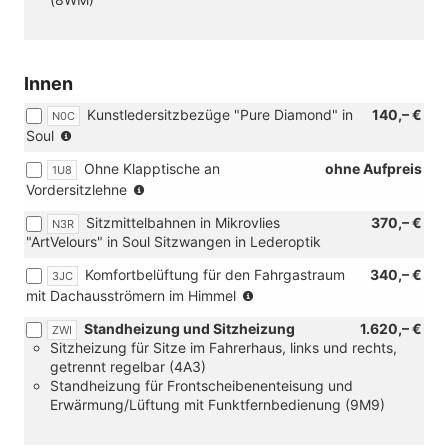
Innen
Kunstledersitzbezüge "Pure Diamond" in
140,– €
N0C
(nur
Soul
in
Ohne Klapptische an
ohne Aufpreis
1U8
Verbindung
(nur
Vordersitzlehne
mit
in
[3LH]
Sitzmittelbahnen in Mikrovlies
370,– €
N3R
Verbindung
Türverkleidung
"ArtVelours" in Soul Sitzwangen in Lederoptik
mit
in
[N0C]
Kunsstoff
Komfortbelüftung für den Fahrgastraum
340,– €
3JC
Kunstledersitzbezüge
mit
(nicht
mit Dachausströmern im Himmel
"Pure
Inser,
in
Diamond"
Armauflage
Standheizung und Sitzheizung
1.620,– €
ZWI
Verbindung
in
und
Sitzheizung für Sitze im Fahrerhaus, links und rechts,
mit
Soul)
Mittelarmlehne
getrennt regelbar (4A3)
[ZXC]
in
Standheizung für Frontscheibenenteisung und
Festes
Kunstleder
Erwärmung/Lüftung mit Funktfernbedienung (9M9)
Panoramadach
und
und
[1U8]
[3CT]