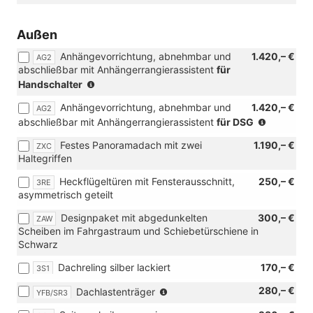
mit
[QN1]
Außen
Schublade
unter
Anhängevorrichtung, abnehmbar und
1.420,– €
AG2
dem
abschließbar mit Anhängerrangierassistent
für
linken
(nur
Handschalter
Vordersitz)
in
Anhängevorrichtung, abnehmbar und
1.420,– €
AG2
Verbindung
(nur
abschließbar mit Anhängerrangierassistent
für DSG
mit
in
[KA2]
Festes Panoramadach mit zwei
1.190,– €
ZXC
Verbindu
Rückfahrkamera
Haltegriffen
mit
"Rear
[KA2]
View"
Heckflügeltüren mit Fensterausschnitt,
250,– €
3RE
Rückfahr
und
asymmetrisch geteilt
"Rear
[ZWD]
View"
Parklenkassistent
Designpaket mit abgedunkelten
300,– €
ZAW
und
mit
Scheiben im Fahrgastraum und Schiebetürschiene in
[ZWB]
Car2X)
Schwarz
Assistenz
Advanced
Dachreling silber lackiert
170,– €
3S1
(nur
280,– €
Dachlastenträger
YFB/SR3
in