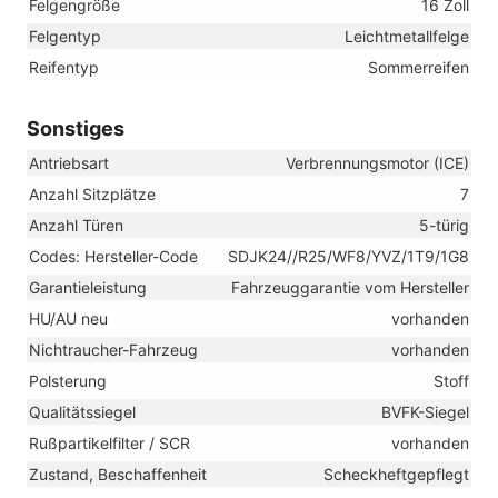
Felgengröße
16 Zoll
Felgentyp
Leichtmetallfelge
Reifentyp
Sommerreifen
Sonstiges
Antriebsart
Verbrennungsmotor (ICE)
Anzahl Sitzplätze
7
Anzahl Türen
5-türig
Codes: Hersteller-Code
SDJK24//R25/WF8/YVZ/1T9/1G8
Garantieleistung
Fahrzeuggarantie vom Hersteller
HU/AU neu
vorhanden
Nichtraucher-Fahrzeug
vorhanden
Polsterung
Stoff
Qualitätssiegel
BVFK-Siegel
Rußpartikelfilter / SCR
vorhanden
Zustand, Beschaffenheit
Scheckheftgepflegt