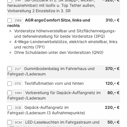
3NR
[7E0]
herausnehmbar) mit Isofix u. Top Tether außen,
Ohne
Vorbereitung 2 Einzelsitze in 3. SR
Wärmespeicher/Zusatzheizung)
AGR ergoComfort Sitze, links und
310,– €
ZWX
rechts
Vordersitze höhenverstellbar und Sitzflächenneigungs-
und tiefeneinstellung für beide Vordersitze (3PQ)
4-Wege-Lendenwirbelstütze, elektrisch einstellbar, links
und rechts (7P1)
Ohne Schubladen unter den Vordersitzen (QN0)
Gummibodenbelag im Fahrerhaus und
370,– €
ZU7
Fahrgast-/Laderaum
Textilfußmatten vorn und hinten
120,– €
0TD
Vorbereitung für Gepäck-Auffangnetz im
80,– €
5WH
Fahrgast-/Laderaum
Gepäck-Auffangnetz im
220,– €
3CB
Fahrgast-/Laderaum (3 Aufnahmepunkte)
LED-Leseleuchten im Fahrgastraum und
50,– €
9CM