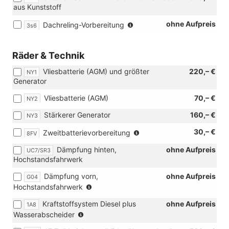
aus Kunststoff
(Entfall
ohne Aufpreis
Dachreling-Vorbereitung
3s6
der
Dachreling)
Räder & Technik
Vliesbatterie (AGM) und größter
220,– €
NY1
Generator
Vliesbatterie (AGM)
70,– €
NY2
Stärkerer Generator
160,– €
NY3
(nur
30,– €
Zweitbatterievorbereitung
8FV
in
Dämpfung hinten,
ohne Aufpreis
UC7/SR3
Verbindung
Hochstandsfahrwerk
mit
[IS9]
Dämpfung vorn,
ohne Aufpreis
G04
Vorbereitung
(nur
Hochstandsfahrwerk
Funktionssteuergerät
in
oder
Kraftstoffsystem Diesel plus
ohne Aufpreis
1A8
Verbindung
[IS2]
(nur
Wasserabscheider
mit
Funktionssteuergerät
in
[UC7]
mit