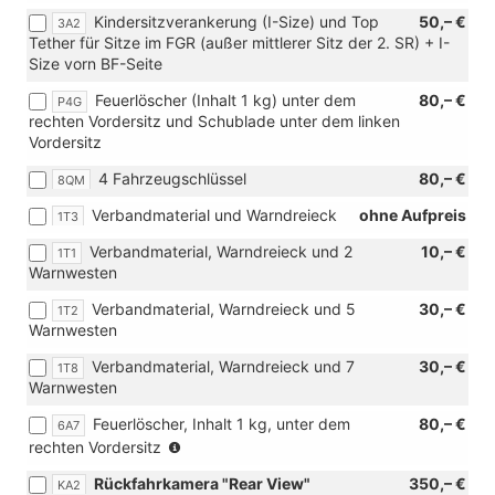
Sitzen
Top
Kindersitzverankerung (I-Size) und Top
in
50,– €
3A2
Tether
Tether für Sitze im FGR (außer mittlerer Sitz der 2. SR) + I-
2.
auf
Size vorn BF-Seite
SR)
äußeren
Feuerlöscher (Inhalt 1 kg) unter dem
80,– €
Sitzen
P4G
rechten Vordersitz und Schublade unter dem linken
in
Vordersitz
2.
SR)
4 Fahrzeugschlüssel
80,– €
8QM
Verbandmaterial und Warndreieck
ohne Aufpreis
1T3
Verbandmaterial, Warndreieck und 2
10,– €
1T1
Warnwesten
Verbandmaterial, Warndreieck und 5
30,– €
1T2
Warnwesten
Verbandmaterial, Warndreieck und 7
30,– €
1T8
Warnwesten
Feuerlöscher, Inhalt 1 kg, unter dem
80,– €
6A7
(nur
rechten Vordersitz
in
Rückfahrkamera "Rear View"
350,– €
KA2
Verbindung