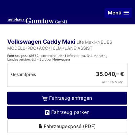
Menü
Volkswagen Caddy Maxi
Life Maxi+NEUES
MODELL+PDC+ACC+16LM+LANE ASSIST
Fahrzeugnr.
:
41672
, unverbindliche Lieferzeit: ca. 3-4 Monate ,
Landesversion: EU - Europa,
Neuwagen
35.040,– €
Gesamtpreis
incl. 19% MwSt.
Fahrzeug anfragen
Fahrzeug parken
Fahrzeugexposé (PDF)