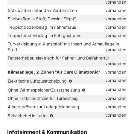
vorhanden
Schubladen unter den Vordersitzen
vorhanden
Sitzbezüge in Stoff, Dessin "Flight"
vorhanden
Teppichbodenbelag im Fahrerhaus
vorhanden
Teppichbodenbelag im Fahrgastraum
vorhanden
Türverkleidung in Kunststoff mit Insert und Armauflage in
Stoff
vorhanden
Fensterheber, elektrisch für Fahrer- und Beifahrertür
vorhanden
Klimaanlage , 2-Zonen "Air Care Climatronic"
vorhanden
(nur
vorhanden
Elektrische Luftzusatzheizung
in
(nur
vorhanden
Ohne Wärmespeicher/Zusatzheizung
Verbindung
in
mit
Ohne Trittschutzfolie für Türeinstieg
vorhanden
Verbindung
TDI)
mit
4 Verzurrösen zur Ladegutsicherung
vorhanden
TSI
(für
vorhanden
Schalthebel in Leder
une
Handschalter)
eHybrid)
Infotainment & Kommunikation