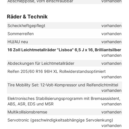
Abschleppöse, vorn einschraubbar
vorhanden
Räder & Technik
Scheckheftgepflegt
vorhanden
Sommerreifen
vorhanden
HU/AU neu
vorhanden
16 Zoll Leichtmetallräder "Lisboa" 6,5 J x 16, Brilliantsilber
vorhanden
Abdeckungen für Leichtmetallräder
vorhanden
Reifen 205/60 R16 96H XL Rollwiderstandsoptimiert
vorhanden
Tire Mobility Set: 12-Volt-Kompressor und Reifendichtmittel
vorhanden
Elektronisches Stabilisierungsprogramm mit Bremsassistent,
ABS, ASR, EDS und MSR
vorhanden
Multikollisionsbremse
vorhanden
Servotronic (geschwindigkeitsabhängige Servolenkung)
vorhanden