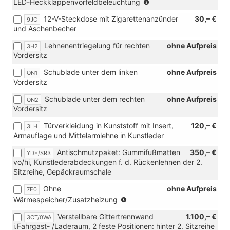
(nicht
LED-Heckklappenvorfeldbeleuchtung
in
12-V-Steckdose mit Zigarettenanzünder
30,– €
9JC
Verbindung
und Aschenbecher
mit
[3RE]
Lehnenentriegelung für rechten
ohne Aufpreis
3H2
Heckflügeltüren
Vordersitz
mit
Fensterausschnitten,
Schublade unter dem linken
ohne Aufpreis
QN1
asymmetrisch
Vordersitz
geteilt)
Schublade unter dem rechten
ohne Aufpreis
QN2
Vordersitz
Türverkleidung in Kunststoff mit Insert,
120,– €
3LH
Armauflage und Mittelarmlehne in Kunstleder
Antischmutzpaket: Gummifußmatten
350,– €
YDE/SR3
vo/hi, Kunstlederabdeckungen f. d. Rückenlehnen der 2.
Sitzreihe, Gepäckraumschale
Ohne
ohne Aufpreis
7E0
(nur
Wärmespeicher/Zusatzheizung
für
Verstellbare Gittertrennwand
1.100,– €
3CT/0WA
TDI)
i.Fahrgast- /Laderaum, 2 feste Positionen: hinter 2. Sitzreihe
(nur