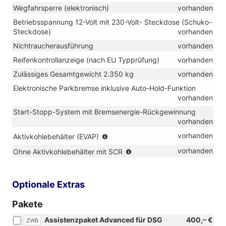
Wegfahrsperre (elektronisch)
vorhanden
Betriebsspannung 12-Volt mit 230-Volt- Steckdose (Schuko-
Steckdose)
vorhanden
Nichtraucherausführung
vorhanden
Reifenkontrollanzeige (nach EU Typprüfung)
vorhanden
Zulässiges Gesamtgewicht 2.350 kg
vorhanden
Elektronische Parkbremse inklusive Auto-Hold-Funktion
vorhanden
Start-Stopp-System mit Bremsenergie-Rückgewinnung
vorhanden
(nur
vorhanden
Aktivkohlebehälter (EVAP)
in
(nur
vorhanden
Ohne Aktivkohlebehälter mit SCR
Verbindung
in
mit
Verbindung
TSI)
mit
Optionale Extras
TDI)
Pakete
Assistenzpaket Advanced für DSG
400,– €
ZWB