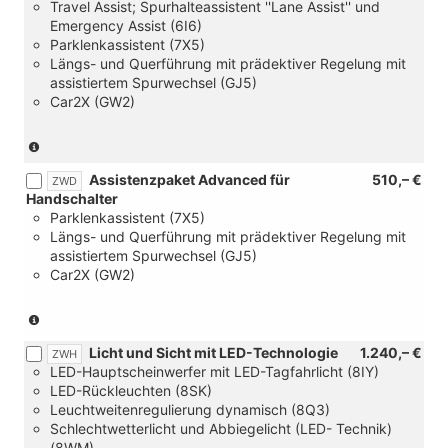
Travel Assist; Spurhalteassistent ''Lane Assist'' und
Emergency Assist (6I6)
Parklenkassistent (7X5)
Längs- und Querführung mit prädektiver Regelung mit
assistiertem Spurwechsel (GJ5)
Car2X (GW2)
(nur
in
Assistenzpaket Advanced für
510,– €
Verbindung
ZWD
Handschalter
mit
Parklenkassistent (7X5)
DSG)
Längs- und Querführung mit prädektiver Regelung mit
assistiertem Spurwechsel (GJ5)
Car2X (GW2)
(nur
in
Licht und Sicht mit LED-Technologie
1.240,– €
Verbindung
ZWH
LED-Hauptscheinwerfer mit LED-Tagfahrlicht (8IY)
mit
LED-Rückleuchten (8SK)
Handschalter)
Leuchtweitenregulierung dynamisch (8Q3)
Schlechtwetterlicht und Abbiegelicht (LED- Technik)
(8WM)