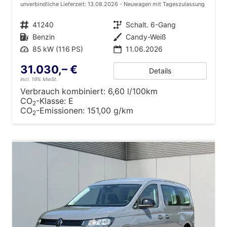
unverbindliche Lieferzeit:
13.08.2026
Neuwagen mit Tageszulassung
Fahrzeugnr.
41240
Getriebe
Schalt. 6-Gang
Kraftstoff
Benzin
Außenfarbe
Candy-Weiß
Leistung
85 kW (116 PS)
11.06.2026
31.030,– €
Details
incl. 19% MwSt.
Verbrauch kombiniert:
6,60 l/100km
CO
-Klasse:
E
2
CO
-Emissionen:
151,00 g/km
2