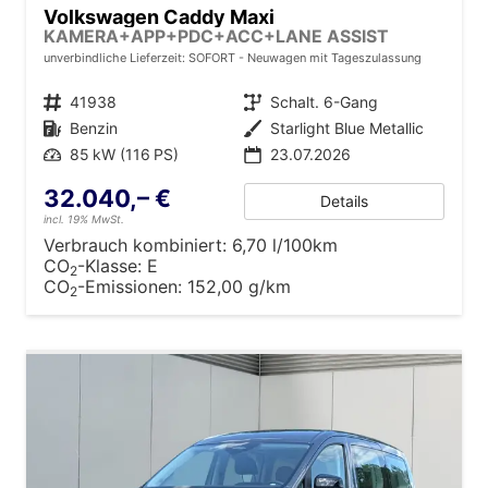
Volkswagen Caddy Maxi
KAMERA+APP+PDC+ACC+LANE ASSIST
unverbindliche Lieferzeit: SOFORT
Neuwagen mit Tageszulassung
Fahrzeugnr.
41938
Getriebe
Schalt. 6-Gang
Kraftstoff
Benzin
Außenfarbe
Starlight Blue Metallic
Leistung
85 kW (116 PS)
23.07.2026
32.040,– €
Details
incl. 19% MwSt.
Verbrauch kombiniert:
6,70 l/100km
CO
-Klasse:
E
2
CO
-Emissionen:
152,00 g/km
2