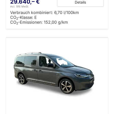
29.640,– €
Details
incl. 19% MwSt.
Verbrauch kombiniert:
6,70 l/100km
CO
-Klasse:
E
2
CO
-Emissionen:
152,00 g/km
2