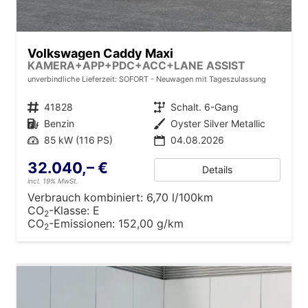
Volkswagen Caddy Maxi
KAMERA+APP+PDC+ACC+LANE ASSIST
unverbindliche Lieferzeit: SOFORT
Neuwagen mit Tageszulassung
Fahrzeugnr.
41828
Getriebe
Schalt. 6-Gang
Kraftstoff
Benzin
Außenfarbe
Oyster Silver Metallic
Leistung
85 kW (116 PS)
04.08.2026
32.040,– €
Details
incl. 19% MwSt.
Verbrauch kombiniert:
6,70 l/100km
CO
-Klasse:
E
2
CO
-Emissionen:
152,00 g/km
2