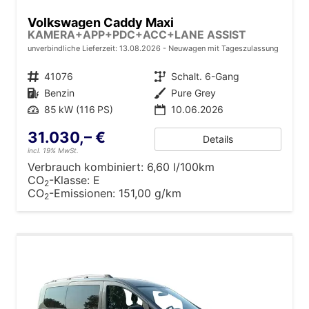
Volkswagen Caddy Maxi
KAMERA+APP+PDC+ACC+LANE ASSIST
unverbindliche Lieferzeit:
13.08.2026
Neuwagen mit Tageszulassung
Fahrzeugnr.
41076
Getriebe
Schalt. 6-Gang
Kraftstoff
Benzin
Außenfarbe
Pure Grey
Leistung
85 kW (116 PS)
10.06.2026
31.030,– €
Details
incl. 19% MwSt.
Verbrauch kombiniert:
6,60 l/100km
CO
-Klasse:
E
2
CO
-Emissionen:
151,00 g/km
2