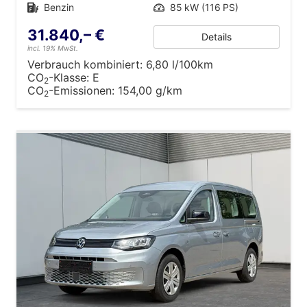
Kraftstoff
Benzin
Leistung
85 kW (116 PS)
31.840,– €
Details
incl. 19% MwSt.
Verbrauch kombiniert:
6,80 l/100km
CO
-Klasse:
E
2
CO
-Emissionen:
154,00 g/km
2