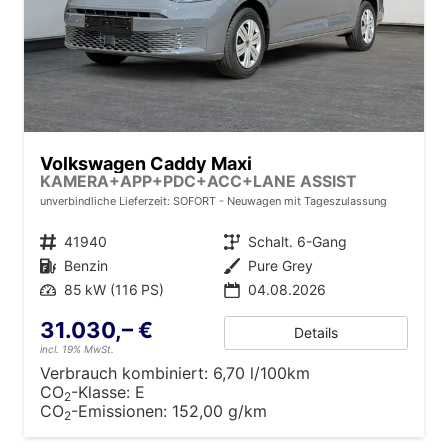
Volkswagen Caddy Maxi
KAMERA+APP+PDC+ACC+LANE ASSIST
unverbindliche Lieferzeit: SOFORT
Neuwagen mit Tageszulassung
Fahrzeugnr.
41940
Getriebe
Schalt. 6-Gang
Kraftstoff
Benzin
Außenfarbe
Pure Grey
Leistung
85 kW (116 PS)
04.08.2026
31.030,– €
Details
incl. 19% MwSt.
Verbrauch kombiniert:
6,70 l/100km
CO
-Klasse:
E
2
CO
-Emissionen:
152,00 g/km
2