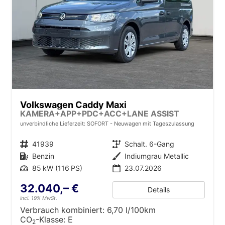
Volkswagen Caddy Maxi
KAMERA+APP+PDC+ACC+LANE ASSIST
unverbindliche Lieferzeit: SOFORT
Neuwagen mit Tageszulassung
Fahrzeugnr.
41939
Getriebe
Schalt. 6-Gang
Kraftstoff
Benzin
Außenfarbe
Indiumgrau Metallic
Leistung
85 kW (116 PS)
23.07.2026
32.040,– €
Details
incl. 19% MwSt.
Verbrauch kombiniert:
6,70 l/100km
CO
-Klasse:
E
2