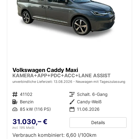
Volkswagen Caddy Maxi
KAMERA+APP+PDC+ACC+LANE ASSIST
unverbindliche Lieferzeit:
13.08.2026
Neuwagen mit Tageszulassung
Fahrzeugnr.
41102
Getriebe
Schalt. 6-Gang
Kraftstoff
Benzin
Außenfarbe
Candy-Weiß
Leistung
85 kW (116 PS)
11.06.2026
31.030,– €
Details
incl. 19% MwSt.
Verbrauch kombiniert:
6,60 l/100km