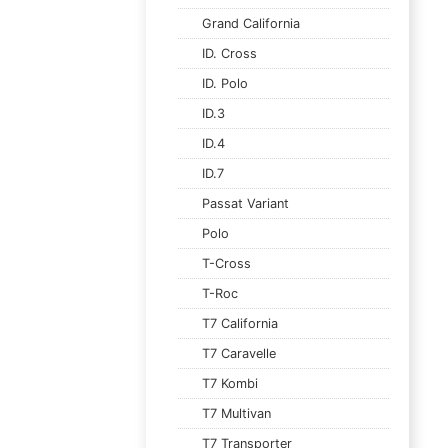
Grand California
ID. Cross
ID. Polo
ID.3
ID.4
ID.7
Passat Variant
Polo
T-Cross
T-Roc
T7 California
T7 Caravelle
T7 Kombi
T7 Multivan
T7 Transporter