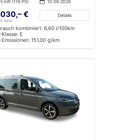
5 kW (116 PS)
10.06.2026
.030,– €
Details
19% MwSt.
brauch kombiniert:
6,60 l/100km
-Klasse:
E
-Emissionen:
151,00 g/km