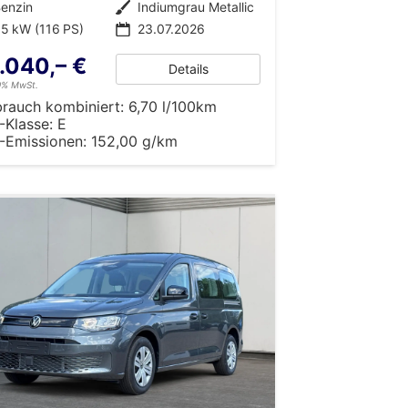
enzin
Außenfarbe
Indiumgrau Metallic
5 kW (116 PS)
23.07.2026
.040,– €
Details
19% MwSt.
brauch kombiniert:
6,70 l/100km
-Klasse:
E
-Emissionen:
152,00 g/km