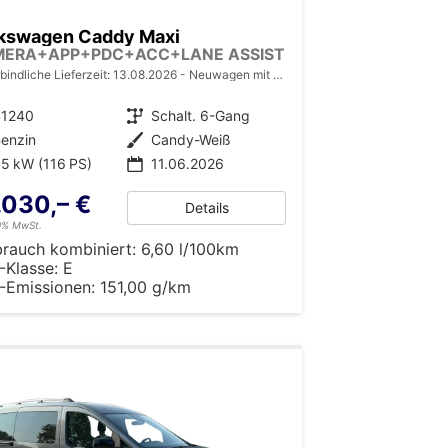
kswagen Caddy Maxi
MERA+APP+PDC+ACC+LANE ASSIST
bindliche Lieferzeit:
13.08.2026
Neuwagen mit Tageszulassung
41240
Getriebe
Schalt. 6-Gang
enzin
Außenfarbe
Candy-Weiß
5 kW (116 PS)
11.06.2026
.030,– €
Details
19% MwSt.
brauch kombiniert:
6,60 l/100km
-Klasse:
E
-Emissionen:
151,00 g/km