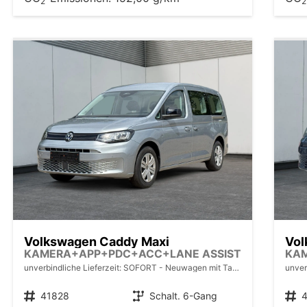
2
2
Volkswagen Caddy Maxi
Vol
KAMERA+APP+PDC+ACC+LANE ASSIST
KA
unverbindliche Lieferzeit: SOFORT
Neuwagen mit Tageszulassung
unver
Fahrzeugnr.
41828
Getriebe
Schalt. 6-Gang
Fahrzeugnr.