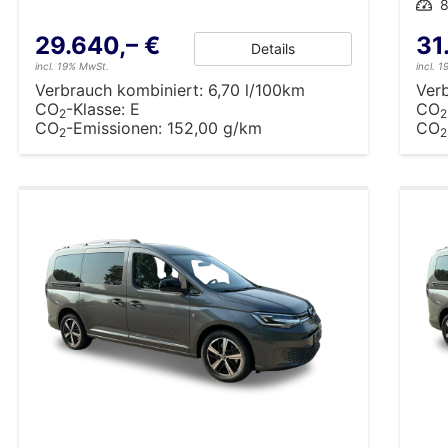
Leistung
8
29.640,– €
31
Details
incl. 19% MwSt.
incl. 
Verbrauch kombiniert:
6,70 l/100km
Ver
CO
-Klasse:
E
CO
2
2
CO
-Emissionen:
152,00 g/km
CO
2
2