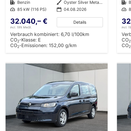
Kraftstoff
Benzin
Außenfarbe
Oyster Silver Metallic
Kraftstoff
B
Leistung
85 kW (116 PS)
04.08.2026
Leistung
8
32.040,– €
32
Details
incl. 19% MwSt.
incl. 
Verbrauch kombiniert:
6,70 l/100km
Ver
CO
-Klasse:
E
CO
2
2
CO
-Emissionen:
152,00 g/km
CO
2
2