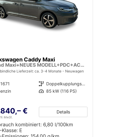
kswagen Caddy Maxi
Trend Maxi+NEUES MODELL+PDC+ACC+LANE ASSIST
bindliche Lieferzeit: ca. 3-4 Monate
Neuwagen
41671
Getriebe
Doppelkupplungsgetriebe (DSG)
enzin
Leistung
85 kW (116 PS)
.840,– €
Details
19% MwSt.
brauch kombiniert:
6,80 l/100km
-Klasse:
E
-Emissionen:
154,00 g/km