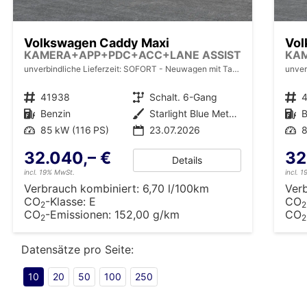
Volkswagen Caddy Maxi
Vol
KAMERA+APP+PDC+ACC+LANE ASSIST
KA
unverbindliche Lieferzeit: SOFORT
Neuwagen mit Tageszulassung
unver
Fahrzeugnr.
41938
Getriebe
Schalt. 6-Gang
Fahrzeugnr.
Kraftstoff
Benzin
Außenfarbe
Starlight Blue Metallic
Kraftstoff
B
Leistung
85 kW (116 PS)
23.07.2026
Leistung
8
32.040,– €
32
Details
incl. 19% MwSt.
incl. 
Verbrauch kombiniert:
6,70 l/100km
Ver
CO
-Klasse:
E
CO
2
2
CO
-Emissionen:
152,00 g/km
CO
2
2
Datensätze pro Seite:
10
20
50
100
250