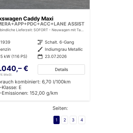
kswagen Caddy Maxi
MERA+APP+PDC+ACC+LANE ASSIST
bindliche Lieferzeit: SOFORT
Neuwagen mit Tageszulassung
41939
Getriebe
Schalt. 6-Gang
enzin
Außenfarbe
Indiumgrau Metallic
5 kW (116 PS)
23.07.2026
.040,– €
Details
19% MwSt.
brauch kombiniert:
6,70 l/100km
-Klasse:
E
-Emissionen:
152,00 g/km
Seiten:
1
2
3
4