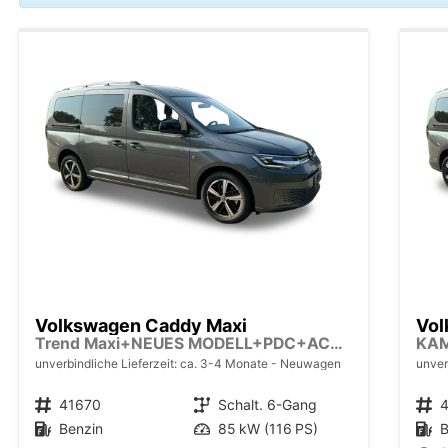
Volkswagen Caddy Maxi
Vol
Trend Maxi+NEUES MODELL+PDC+ACC+LANE ASSIST
KA
unverbindliche Lieferzeit: ca. 3-4 Monate
Neuwagen
unver
Fahrzeugnr.
41670
Getriebe
Schalt. 6-Gang
Fahrzeugnr.
Kraftstoff
Benzin
Leistung
85 kW (116 PS)
Kraftstoff
B