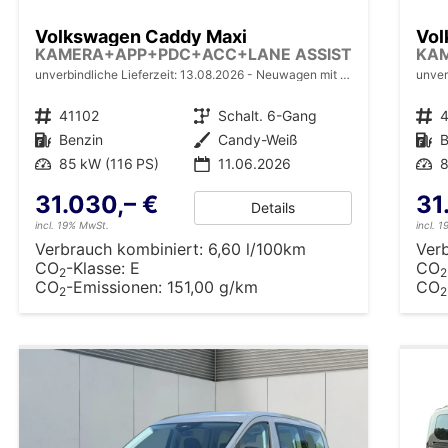
Volkswagen Caddy Maxi
Vol
KAMERA+APP+PDC+ACC+LANE ASSIST
KA
unverbindliche Lieferzeit:
13.08.2026
Neuwagen mit Tageszulassung
unver
Fahrzeugnr.
41102
Getriebe
Schalt. 6-Gang
Fahrzeugnr.
Kraftstoff
Benzin
Außenfarbe
Candy-Weiß
Kraftstoff
B
Leistung
85 kW (116 PS)
11.06.2026
Leistung
8
31.030,– €
31
Details
incl. 19% MwSt.
incl. 
Verbrauch kombiniert:
6,60 l/100km
Ver
CO
-Klasse:
E
CO
2
2
CO
-Emissionen:
151,00 g/km
CO
2
2