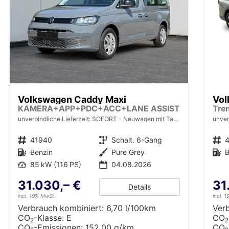
Volkswagen Caddy Maxi
Vol
KAMERA+APP+PDC+ACC+LANE ASSIST
unverbindliche Lieferzeit: SOFORT
Neuwagen mit Tageszulassung
unver
Fahrzeugnr.
41940
Getriebe
Schalt. 6-Gang
Fahrzeugnr.
Kraftstoff
Benzin
Außenfarbe
Pure Grey
Kraftstoff
B
Leistung
85 kW (116 PS)
04.08.2026
31.030,– €
31
Details
incl. 19% MwSt.
incl. 
Verbrauch kombiniert:
6,70 l/100km
Ver
CO
-Klasse:
E
CO
2
2
CO
-Emissionen:
152,00 g/km
CO