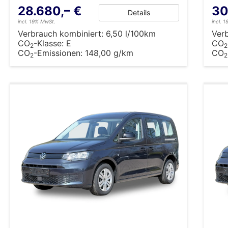
28.680,– €
30
Details
incl. 19% MwSt.
incl. 
Verbrauch kombiniert:
6,50 l/100km
Ver
CO
-Klasse:
E
CO
2
2
CO
-Emissionen:
148,00 g/km
CO
2
2