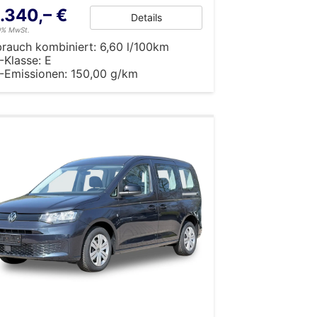
.340,– €
Details
19% MwSt.
brauch kombiniert:
6,60 l/100km
-Klasse:
E
-Emissionen:
150,00 g/km