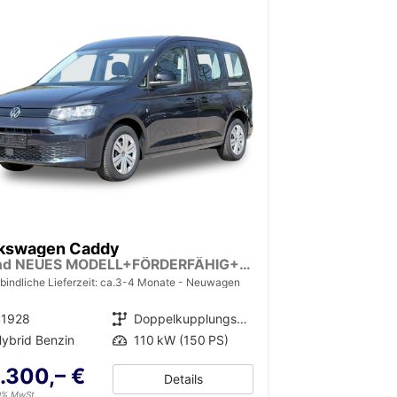
kswagen Caddy
Trend NEUES MODELL+FÖRDERFÄHIG+PDC+ACC+LANE ASSIST
bindliche Lieferzeit: ca.3-4 Monate
Neuwagen
41928
Getriebe
Doppelkupplungsgetriebe (DSG)
ybrid Benzin
Leistung
110 kW (150 PS)
.300,– €
Details
19% MwSt.