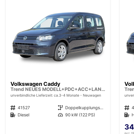
Volkswagen Caddy
Vol
Trend NEUES MODELL+PDC+ACC+LANE ASSIST
unverbindliche Lieferzeit: ca.3-4 Monate
Neuwagen
unver
Fahrzeugnr.
41527
Getriebe
Doppelkupplungsgetriebe (DSG)
Fahrzeugnr.
Kraftstoff
Diesel
Leistung
90 kW (122 PS)
Kraftstoff
H
34
incl. 