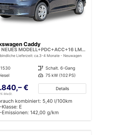
kswagen Caddy
LIFE NEUES MODELL+PDC+ACC+16 LM+LANE ASSIST
bindliche Lieferzeit: ca.3-4 Monate
Neuwagen
41530
Getriebe
Schalt. 6-Gang
iesel
Leistung
75 kW (102 PS)
.840,– €
Details
19% MwSt.
brauch kombiniert:
5,40 l/100km
-Klasse:
E
-Emissionen:
142,00 g/km