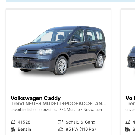
Volkswagen Caddy
Vol
Trend NEUES MODELL+PDC+ACC+LANE ASSIST
unverbindliche Lieferzeit: ca.3-4 Monate
Neuwagen
unver
Fahrzeugnr.
41528
Getriebe
Schalt. 6-Gang
Fahrzeugnr.
Kraftstoff
Benzin
Leistung
85 kW (116 PS)
Kraftstoff
B