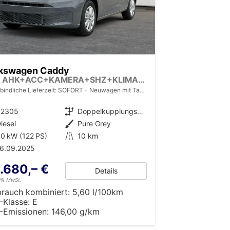
kswagen Caddy
LIFE AHK+ACC+KAMERA+SHZ+KLIMA+APP-CONNECT
bindliche Lieferzeit: SOFORT
Neuwagen mit Tageszulassung
32305
Getriebe
Doppelkupplungsgetriebe (DSG)
iesel
Außenfarbe
Pure Grey
0 kW (122 PS)
Kilometerstand
10 km
16.09.2025
.680,– €
Details
19% MwSt.
brauch kombiniert:
5,60 l/100km
-Klasse:
E
-Emissionen:
146,00 g/km