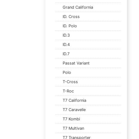
Grand California
ID. Cross
ID. Polo
ID.3
ID.4
ID.7
Passat Variant
Polo
T-Cross
T-Roc
T7 California
T7 Caravelle
T7 Kombi
T7 Multivan
T7 Transporter