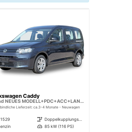
kswagen Caddy
Trend NEUES MODELL+PDC+ACC+LANE ASSIST
bindliche Lieferzeit: ca.3-4 Monate
Neuwagen
41529
Getriebe
Doppelkupplungsgetriebe (DSG)
enzin
Leistung
85 kW (116 PS)