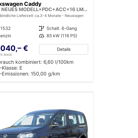
kswagen Caddy
LIFE NEUES MODELL+PDC+ACC+16 LM+LANE ASSIST
bindliche Lieferzeit: ca.3-4 Monate
Neuwagen
41532
Getriebe
Schalt. 6-Gang
enzin
Leistung
85 kW (116 PS)
.040,– €
Details
19% MwSt.
brauch kombiniert:
6,60 l/100km
-Klasse:
E
-Emissionen:
150,00 g/km