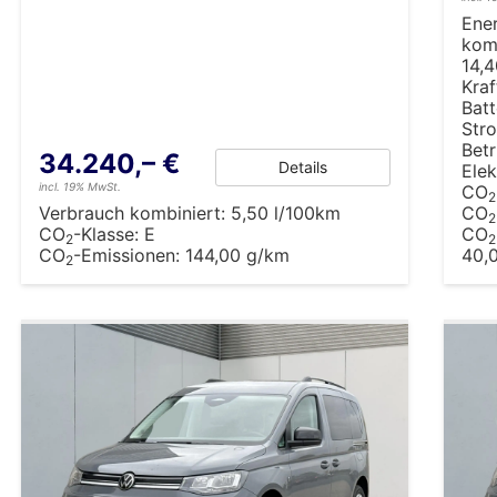
Ene
komb
14,
Kraf
Batt
Stro
Betr
34.240,– €
Details
Elek
incl. 19% MwSt.
CO
2
Verbrauch kombiniert:
5,50 l/100km
CO
2
CO
-Klasse:
E
CO
2
2
CO
-Emissionen:
144,00 g/km
40,
2