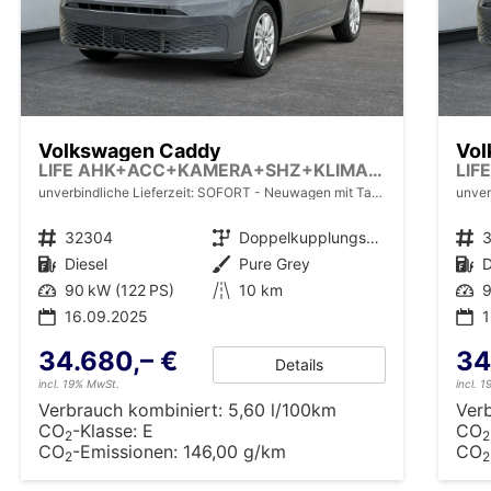
Volkswagen Caddy
Vol
LIFE AHK+ACC+KAMERA+SHZ+KLIMA+APP-CONNECT
unverbindliche Lieferzeit: SOFORT
Neuwagen mit Tageszulassung
unver
Fahrzeugnr.
32304
Getriebe
Doppelkupplungsgetriebe (DSG)
Fahrzeugnr.
Kraftstoff
Diesel
Außenfarbe
Pure Grey
Kraftstoff
D
Leistung
90 kW (122 PS)
Kilometerstand
10 km
Leistung
9
16.09.2025
34.680,– €
34
Details
incl. 19% MwSt.
incl. 
Verbrauch kombiniert:
5,60 l/100km
Ver
CO
-Klasse:
E
CO
2
2
CO
-Emissionen:
146,00 g/km
CO
2
2