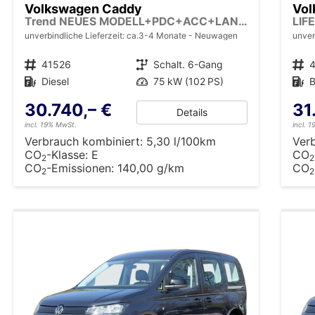
Volkswagen Caddy
Vol
Trend NEUES MODELL+PDC+ACC+LANE ASSIST
unverbindliche Lieferzeit: ca.3-4 Monate
Neuwagen
unver
Fahrzeugnr.
41526
Getriebe
Schalt. 6-Gang
Fahrzeugnr.
Kraftstoff
Diesel
Leistung
75 kW (102 PS)
Kraftstoff
B
30.740,– €
31
Details
incl. 19% MwSt.
incl. 
Verbrauch kombiniert:
5,30 l/100km
Ver
CO
-Klasse:
E
CO
2
2
CO
-Emissionen:
140,00 g/km
CO
2
2