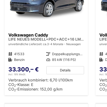
Volkswagen Caddy
Vol
LIFE NEUES MODELL+PDC+ACC+16 LM+LANE ASSIST
unverbindliche Lieferzeit: ca.3-4 Monate
Neuwagen
unver
Fahrzeugnr.
41533
Getriebe
Doppelkupplungsgetriebe (DSG)
Fahrzeugnr.
Kraftstoff
Benzin
Leistung
85 kW (116 PS)
Kraftstoff
D
33.300,– €
33
Details
incl. 19% MwSt.
incl. 
Verbrauch kombiniert:
6,70 l/100km
Ver
CO
-Klasse:
E
CO
2
2
CO
-Emissionen:
152,00 g/km
CO
2
2