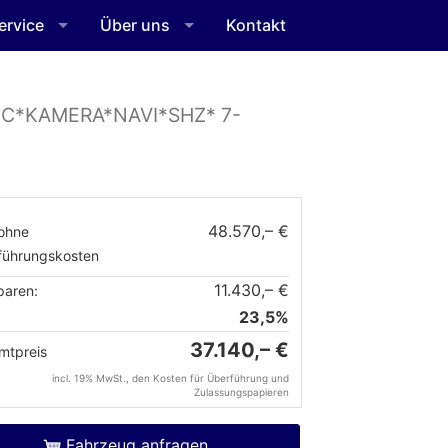
ervice
Über uns
Kontakt
DC*KAMERA*NAVI*SHZ* 7-
48.570,– €
ohne
führungskosten
11.430,– €
paren:
23,5%
37.140,– €
mtpreis
incl. 19% MwSt., den Kosten für Überführung und
Zulassungspapieren
Fahrzeug anfragen