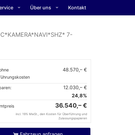
ervice
Über uns
Kontakt
DC*KAMERA*NAVI*SHZ* 7-
48.570,– €
ohne
führungskosten
12.030,– €
paren:
24,8%
36.540,– €
mtpreis
incl. 19% MwSt., den Kosten für Überführung und
Zulassungspapieren
Fahrzeug anfragen