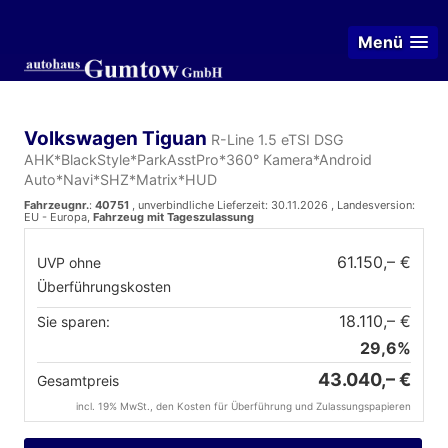
Menü
Volkswagen Tiguan
R-Line 1.5 eTSI DSG
AHK*BlackStyle*ParkAsstPro*360° Kamera*Android
Auto*Navi*SHZ*Matrix*HUD
Fahrzeugnr.
:
40751
, unverbindliche Lieferzeit:
30.11.2026
, Landesversion:
EU - Europa,
Fahrzeug mit Tageszulassung
61.150,– €
UVP ohne
Überführungskosten
18.110,– €
Sie sparen:
29,6%
43.040,– €
Gesamtpreis
incl. 19% MwSt., den Kosten für Überführung und Zulassungspapieren