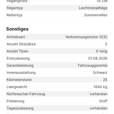
Felgengröße
19 Zoll
Felgentyp
Leichtmetallfelge
Reifentyp
Sommerreifen
Sonstiges
Antriebsart
Verbrennungsmotor (ICE)
Anzahl Sitzplätze
5
Anzahl Türen
5-türig
Erstzulassung
01.08.2026
Garantieleistung
Fahrzeuggarantie
Innenausstattung
Schwarz
Kilometerstand
25
Leergewicht
1640 kg
Nichtraucher-Fahrzeug
vorhanden
Polsterung
Stoff
Tageszulassung
vorhanden