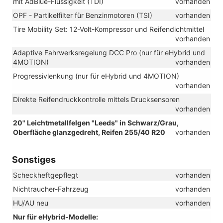
mit AdBlue-Flüssigkeit (TDI)
vorhanden
OPF - Partikelfilter für Benzinmotoren (TSI)
vorhanden
Tire Mobility Set: 12-Volt-Kompressor und Reifendichtmittel
vorhanden
Adaptive Fahrwerksregelung DCC Pro (nur für eHybrid und
4MOTION)
vorhanden
Progressivlenkung (nur für eHybrid und 4MOTION)
vorhanden
Direkte Reifendruckkontrolle mittels Drucksensoren
vorhanden
20" Leichtmetallfelgen "Leeds" in Schwarz/Grau,
Oberfläche glanzgedreht, Reifen 255/40 R20
vorhanden
Sonstiges
Scheckheftgepflegt
vorhanden
Nichtraucher-Fahrzeug
vorhanden
HU/AU neu
vorhanden
Nur für eHybrid-Modelle: