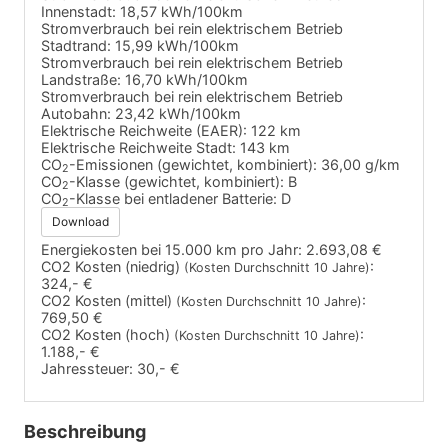
Innenstadt:
18,57 kWh/100km
Stromverbrauch bei rein elektrischem Betrieb
Stadtrand:
15,99 kWh/100km
Stromverbrauch bei rein elektrischem Betrieb
Landstraße:
16,70 kWh/100km
Stromverbrauch bei rein elektrischem Betrieb
Autobahn:
23,42 kWh/100km
Elektrische Reichweite (EAER):
122 km
Elektrische Reichweite Stadt:
143 km
CO
-Emissionen (gewichtet, kombiniert):
36,00 g/km
2
CO
-Klasse (gewichtet, kombiniert):
B
2
CO
-Klasse bei entladener Batterie:
D
2
Download
Energiekosten bei 15.000 km pro Jahr:
2.693,08 €
CO2 Kosten (niedrig)
:
(Kosten Durchschnitt 10 Jahre)
324,- €
CO2 Kosten (mittel)
:
(Kosten Durchschnitt 10 Jahre)
769,50 €
CO2 Kosten (hoch)
:
(Kosten Durchschnitt 10 Jahre)
1.188,- €
Jahressteuer:
30,- €
Beschreibung