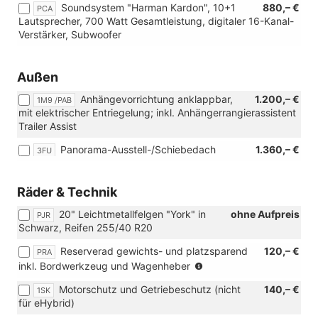
Soundsystem "Harman Kardon", 10+1
880,– €
PCA
Lautsprecher, 700 Watt Gesamtleistung, digitaler 16-Kanal-
Verstärker, Subwoofer
Außen
Anhängevorrichtung anklappbar,
1.200,– €
1M9 /PAB
mit elektrischer Entriegelung; inkl. Anhängerrangierassistent
Trailer Assist
Panorama-Ausstell-/Schiebedach
1.360,– €
3FU
Räder & Technik
20" Leichtmetallfelgen "York" in
ohne Aufpreis
PJR
Schwarz, Reifen 255/40 R20
Reserverad gewichts- und platzsparend
120,– €
PRA
(Nicht
inkl. Bordwerkzeug und Wagenheber
für
Motorschutz und Getriebeschutz (nicht
140,– €
1SK
eHybrid)
für eHybrid)