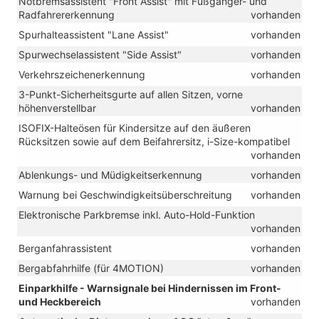
Notbremsassistent "Front Assist" mit Fußgänger- und
Radfahrererkennung
vorhanden
Spurhalteassistent "Lane Assist"
vorhanden
Spurwechselassistent "Side Assist"
vorhanden
Verkehrszeichenerkennung
vorhanden
3-Punkt-Sicherheitsgurte auf allen Sitzen, vorne
höhenverstellbar
vorhanden
ISOFIX-Halteösen für Kindersitze auf den äußeren
Rücksitzen sowie auf dem Beifahrersitz, i-Size-kompatibel
vorhanden
Ablenkungs- und Müdigkeitserkennung
vorhanden
Warnung bei Geschwindigkeitsüberschreitung
vorhanden
Elektronische Parkbremse inkl. Auto-Hold-Funktion
vorhanden
Berganfahrassistent
vorhanden
Bergabfahrhilfe (für 4MOTION)
vorhanden
Einparkhilfe - Warnsignale bei Hindernissen im Front-
und Heckbereich
vorhanden