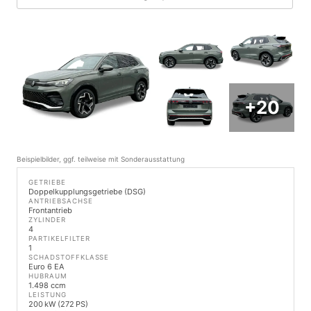
+20
Beispielbilder, ggf. teilweise mit Sonderausstattung
GETRIEBE
Doppelkupplungsgetriebe (DSG)
ANTRIEBSACHSE
Frontantrieb
ZYLINDER
4
PARTIKELFILTER
1
SCHADSTOFFKLASSE
Euro 6 EA
HUBRAUM
1.498 ccm
LEISTUNG
200 kW (272 PS)