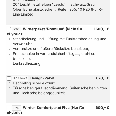
20" Leichtmetallfelgen "Leeds" in Schwarz/Grau,
Oberfläche glanzgedreht, Reifen 255/40 R20 (Für R-
Line Limited),
Winterpaket "Premium" (Nicht für
1.600,– €
PW5
eHybrid):
Standheizung und -lüftung mit Funkfernbedienung und
Vorwahluhr,
Vordersitze und äußere Rücksitze beheizbar,
Frontscheibe in Verbundsicherheitsglas, drahtlos
beheizbar,
Lenkradheizung
Design-Paket:
670,– €
PDA /VW5
Dachreling silber eloxiert,
Türscheiben geräuschdämmend; Seitenscheiben hinten
und Heckscheibe abgedunkelt
Winter-Komfortpaket Plus (Nur für
600,– €
PW6
eHybrid):