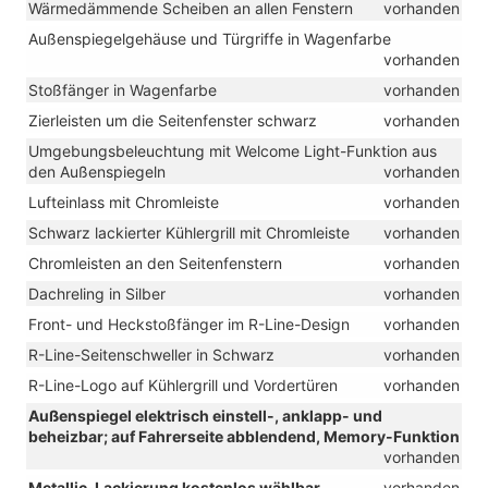
Wärmedämmende Scheiben an allen Fenstern
vorhanden
Außenspiegelgehäuse und Türgriffe in Wagenfarbe
vorhanden
Stoßfänger in Wagenfarbe
vorhanden
Zierleisten um die Seitenfenster schwarz
vorhanden
Umgebungsbeleuchtung mit Welcome Light-Funktion aus
den Außenspiegeln
vorhanden
Lufteinlass mit Chromleiste
vorhanden
Schwarz lackierter Kühlergrill mit Chromleiste
vorhanden
Chromleisten an den Seitenfenstern
vorhanden
Dachreling in Silber
vorhanden
Front- und Heckstoßfänger im R-Line-Design
vorhanden
R-Line-Seitenschweller in Schwarz
vorhanden
R-Line-Logo auf Kühlergrill und Vordertüren
vorhanden
Außenspiegel elektrisch einstell-, anklapp- und
beheizbar; auf Fahrerseite abblendend, Memory-Funktion
vorhanden
Metallic-Lackierung kostenlos wählbar
vorhanden