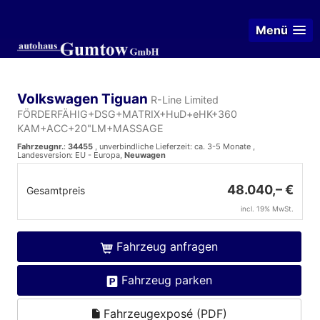
Menü
Volkswagen Tiguan
R-Line Limited
FÖRDERFÄHIG+DSG+MATRIX+HuD+eHK+360
KAM+ACC+20"LM+MASSAGE
Fahrzeugnr.
:
34455
, unverbindliche Lieferzeit: ca. 3-5 Monate ,
Landesversion: EU - Europa,
Neuwagen
48.040,– €
Gesamtpreis
incl. 19% MwSt.
Fahrzeug anfragen
Fahrzeug parken
Fahrzeugexposé (PDF)