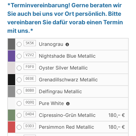
*Terminvereinbarung! Gerne beraten wir
Sie auch bei uns vor Ort persönlich. Bitte
vereinbaren Sie dafür vorab einen Termin
mit uns.*
5K5K
Uranograu
V2V2
Nightshade Blue Metallic
F0F0
Oyster Silver Metallic
0E0E
Grenadillschwarz Metallic
B0B0
Delfingrau Metallic
0Q0Q
Pure White
D4D4
Cipressino-Grün Metallic
180,– €
D3D3
Persimmon Red Metallic
180,– €