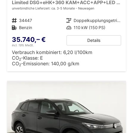
Limited DSG+eHK+360 KAM+ACC+APP+LED PLUS+17" LM+KLIMA
unverbindliche Lieferzeit: ca. 3-5 Monate
Neuwagen
Fahrzeugnr.
34447
Getriebe
Doppelkupplungsgetriebe (DSG)
Kraftstoff
Benzin
Leistung
110 kW (150 PS)
35.740,– €
Details
incl. 19% MwSt.
Verbrauch kombiniert:
6,20 l/100km
CO
-Klasse:
E
2
CO
-Emissionen:
140,00 g/km
2