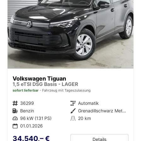
Volkswagen Tiguan
1,5 eTSI DSG Basis - LAGER
sofort lieferbar
Fahrzeug mit Tageszulassung
Fahrzeugnr.
36299
Getriebe
Automatik
Kraftstoff
Benzin
Außenfarbe
Grenadillschwarz Metallic (0E)
Leistung
96 kW (131 PS)
Kilometerstand
20 km
01.01.2026
34.540,– €
Details