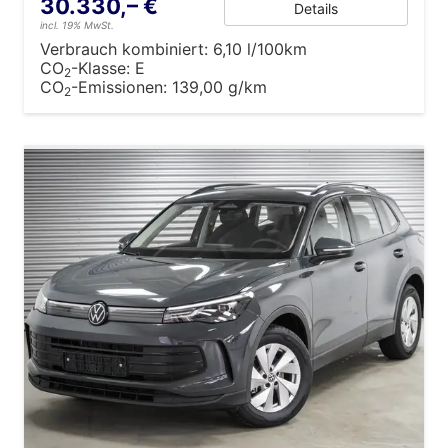
30.330,– €
Details
incl. 19% MwSt.
Verbrauch kombiniert:
6,10 l/100km
CO
-Klasse:
E
2
CO
-Emissionen:
139,00 g/km
2