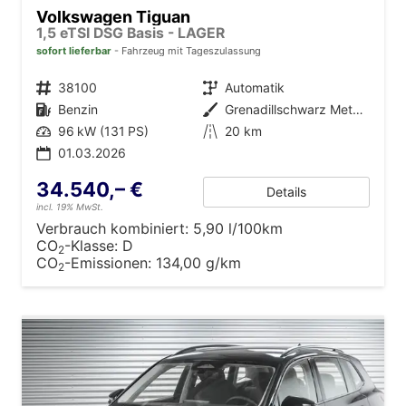
Volkswagen Tiguan
1,5 eTSI DSG Basis - LAGER
sofort lieferbar
Fahrzeug mit Tageszulassung
Fahrzeugnr.
38100
Getriebe
Automatik
Kraftstoff
Benzin
Außenfarbe
Grenadillschwarz Metallic (0E)
Leistung
96 kW (131 PS)
Kilometerstand
20 km
01.03.2026
34.540,– €
Details
incl. 19% MwSt.
Verbrauch kombiniert:
5,90 l/100km
CO
-Klasse:
D
2
CO
-Emissionen:
134,00 g/km
2