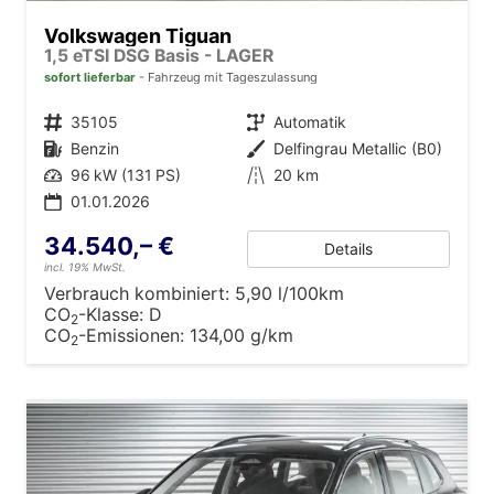
Volkswagen Tiguan
1,5 eTSI DSG Basis - LAGER
sofort lieferbar
Fahrzeug mit Tageszulassung
Fahrzeugnr.
35105
Getriebe
Automatik
Kraftstoff
Benzin
Außenfarbe
Delfingrau Metallic (B0)
Leistung
96 kW (131 PS)
Kilometerstand
20 km
01.01.2026
34.540,– €
Details
incl. 19% MwSt.
Verbrauch kombiniert:
5,90 l/100km
CO
-Klasse:
D
2
CO
-Emissionen:
134,00 g/km
2