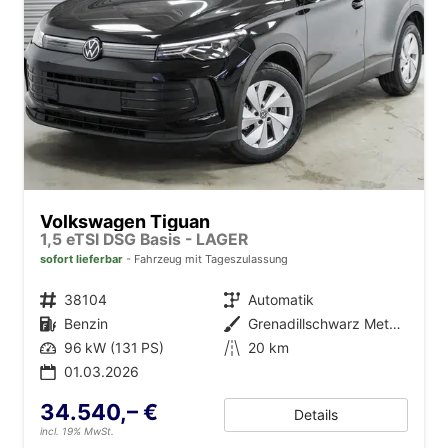
Volkswagen Tiguan
1,5 eTSI DSG Basis - LAGER
sofort lieferbar
Fahrzeug mit Tageszulassung
Fahrzeugnr.
38104
Getriebe
Automatik
Kraftstoff
Benzin
Außenfarbe
Grenadillschwarz Metallic (0E)
Leistung
96 kW (131 PS)
Kilometerstand
20 km
01.03.2026
34.540,– €
Details
incl. 19% MwSt.