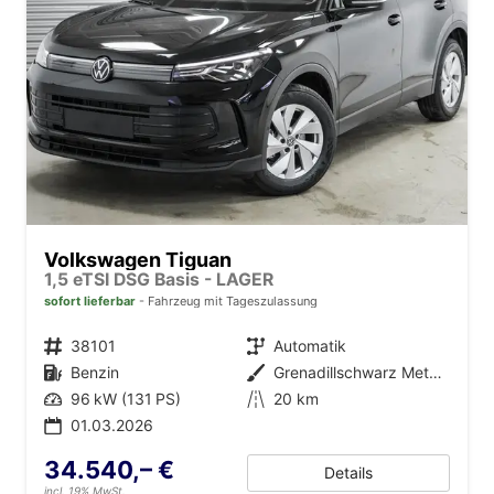
Volkswagen Tiguan
1,5 eTSI DSG Basis - LAGER
sofort lieferbar
Fahrzeug mit Tageszulassung
Fahrzeugnr.
38101
Getriebe
Automatik
Kraftstoff
Benzin
Außenfarbe
Grenadillschwarz Metallic (0E)
Leistung
96 kW (131 PS)
Kilometerstand
20 km
01.03.2026
34.540,– €
Details
incl. 19% MwSt.