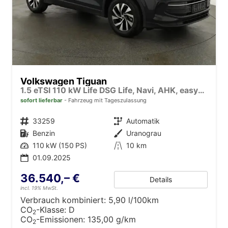
Volkswagen Tiguan
1.5 eTSI 110 kW Life DSG Life, Navi, AHK, easyOpen, LED-Plus, Kamera
sofort lieferbar
Fahrzeug mit Tageszulassung
Fahrzeugnr.
33259
Getriebe
Automatik
Kraftstoff
Benzin
Außenfarbe
Uranograu
Leistung
110 kW (150 PS)
Kilometerstand
10 km
01.09.2025
36.540,– €
Details
incl. 19% MwSt.
Verbrauch kombiniert:
5,90 l/100km
CO
-Klasse:
D
2
CO
-Emissionen:
135,00 g/km
2