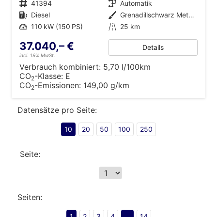
Fahrzeugnr.
41394
Getriebe
Automatik
Kraftstoff
Diesel
Außenfarbe
Grenadillschwarz Metallic
Leistung
110 kW (150 PS)
Kilometerstand
25 km
37.040,– €
Details
incl. 19% MwSt.
Verbrauch kombiniert:
5,70 l/100km
CO
-Klasse:
E
2
CO
-Emissionen:
149,00 g/km
2
Datensätze pro Seite:
10
20
50
100
250
Seite:
Seiten:
1
2
3
4
...
14