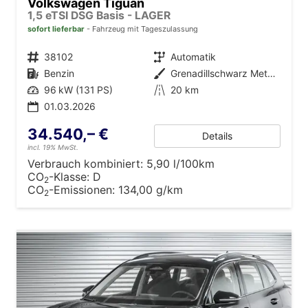
Volkswagen Tiguan
1,5 eTSI DSG Basis - LAGER
sofort lieferbar
Fahrzeug mit Tageszulassung
Fahrzeugnr.
38102
Getriebe
Automatik
Kraftstoff
Benzin
Außenfarbe
Grenadillschwarz Metallic (0E)
Leistung
96 kW (131 PS)
Kilometerstand
20 km
01.03.2026
34.540,– €
Details
incl. 19% MwSt.
Verbrauch kombiniert:
5,90 l/100km
CO
-Klasse:
D
2
CO
-Emissionen:
134,00 g/km
2