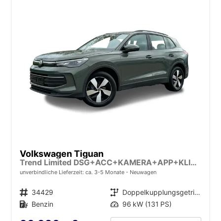
Volkswagen Tiguan
Trend Limited DSG+ACC+KAMERA+APP+KLIMA+LED+17" LM
unverbindliche Lieferzeit: ca. 3-5 Monate
Neuwagen
Fahrzeugnr.
34429
Getriebe
Doppelkupplungsgetriebe (DSG)
Kraftstoff
Benzin
Leistung
96 kW (131 PS)