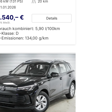
6 kW (131 PS)
Kilometerstand
20 km
1.01.2026
.540,– €
Details
19% MwSt.
brauch kombiniert:
5,90 l/100km
-Klasse:
D
-Emissionen:
134,00 g/km