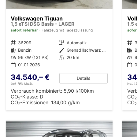
Volkswagen Tiguan
Vol
1,5 eTSI DSG Basis - LAGER
1,5
sofort lieferbar
Fahrzeug mit Tageszulassung
sofor
Fahrzeugnr.
36299
Getriebe
Automatik
Fahrzeugnr.
Kraftstoff
Benzin
Außenfarbe
Grenadillschwarz Metallic (0E)
Kraftstoff
B
Leistung
96 kW (131 PS)
Kilometerstand
20 km
Leistung
9
01.01.2026
0
34.540,– €
34
Details
incl. 19% MwSt.
incl. 
Verbrauch kombiniert:
5,90 l/100km
Ver
CO
-Klasse:
D
CO
2
2
CO
-Emissionen:
134,00 g/km
CO
2
2