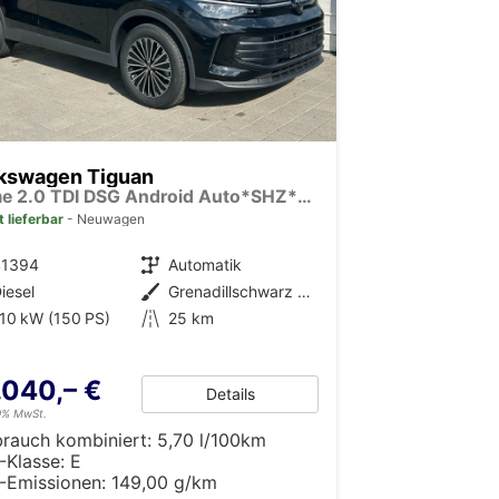
kswagen Tiguan
Prime 2.0 TDI DSG Android Auto*SHZ*18"*IQ Drive*360°*ACC*Keyless*LED Plus*Design Paket
t lieferbar
Neuwagen
41394
Getriebe
Automatik
iesel
Außenfarbe
Grenadillschwarz Metallic
10 kW (150 PS)
Kilometerstand
25 km
.040,– €
Details
19% MwSt.
brauch kombiniert:
5,70 l/100km
-Klasse:
E
-Emissionen:
149,00 g/km