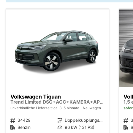
Volkswagen Tiguan
Vol
Trend Limited DSG+ACC+KAMERA+APP+KLIMA+LED+17" LM
1,5
unverbindliche Lieferzeit: ca. 3-5 Monate
Neuwagen
sofor
Fahrzeugnr.
34429
Getriebe
Doppelkupplungsgetriebe (DSG)
Fahrzeugnr.
Kraftstoff
Benzin
Leistung
96 kW (131 PS)
Kraftstoff
B