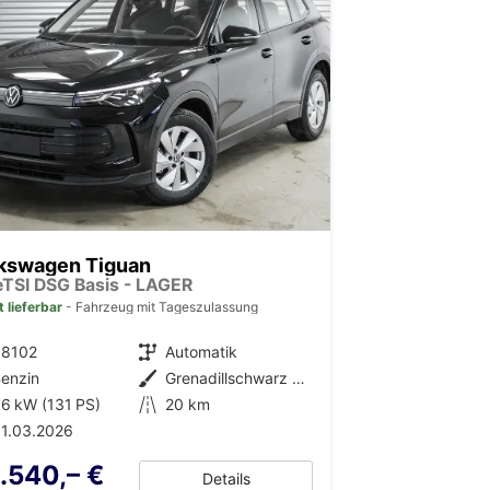
kswagen Tiguan
 eTSI DSG Basis - LAGER
t lieferbar
Fahrzeug mit Tageszulassung
38102
Getriebe
Automatik
enzin
Außenfarbe
Grenadillschwarz Metallic (0E)
6 kW (131 PS)
Kilometerstand
20 km
1.03.2026
.540,– €
Details