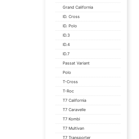
Grand California
ID. Cross
ID. Polo
ID.3
ID.4
ID.7
Passat Variant
Polo
T-Cross
T-Roc
T7 California
T7 Caravelle
T7 Kombi
T7 Multivan
T7 Transporter