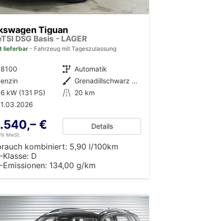
kswagen Tiguan
 eTSI DSG Basis - LAGER
t lieferbar
Fahrzeug mit Tageszulassung
38100
Getriebe
Automatik
enzin
Außenfarbe
Grenadillschwarz Metallic (0E)
6 kW (131 PS)
Kilometerstand
20 km
1.03.2026
.540,– €
Details
19% MwSt.
brauch kombiniert:
5,90 l/100km
-Klasse:
D
-Emissionen:
134,00 g/km