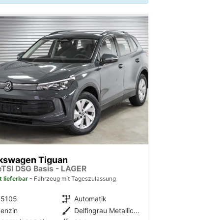
kswagen Tiguan
 eTSI DSG Basis - LAGER
t lieferbar
Fahrzeug mit Tageszulassung
35105
Getriebe
Automatik
enzin
Außenfarbe
Delfingrau Metallic (B0)