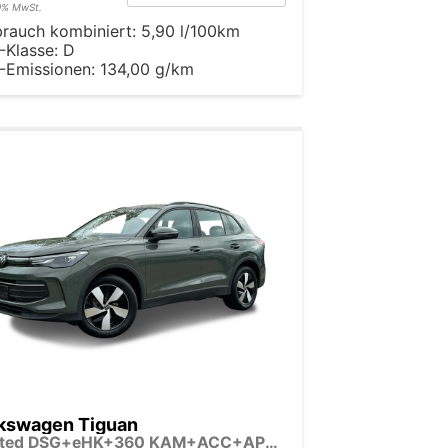
19% MwSt.
brauch kombiniert:
5,90 l/100km
-Klasse:
D
-Emissionen:
134,00 g/km
kswagen Tiguan
Limited DSG+eHK+360 KAM+ACC+APP+LED PLUS+17" LM+KLIMA