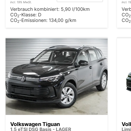
incl. 19% MwSt.
incl. 
Verbrauch kombiniert:
5,90 l/100km
Ver
CO
-Klasse:
D
CO
2
2
CO
-Emissionen:
134,00 g/km
CO
2
2
Volkswagen Tiguan
Vol
1,5 eTSI DSG Basis - LAGER