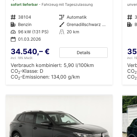
sofort lieferbar
Fahrzeug mit Tageszulassung
unver
Fahrzeugnr.
38104
Getriebe
Automatik
Fahrzeugnr.
Kraftstoff
Benzin
Außenfarbe
Grenadillschwarz Metallic (0E)
Kraftstoff
B
Leistung
96 kW (131 PS)
Kilometerstand
20 km
01.03.2026
34.540,– €
35
Details
incl. 19% MwSt.
incl. 
Verbrauch kombiniert:
5,90 l/100km
Ver
CO
-Klasse:
D
CO
2
2
CO
-Emissionen:
134,00 g/km
CO
2
2