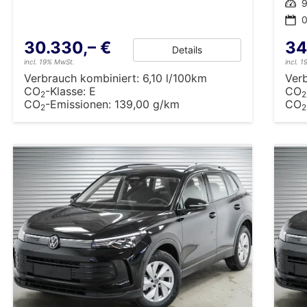
Leistung
9
0
30.330,– €
34
Details
incl. 19% MwSt.
incl. 
Verbrauch kombiniert:
6,10 l/100km
Ver
CO
-Klasse:
E
CO
2
2
CO
-Emissionen:
139,00 g/km
CO
2
2