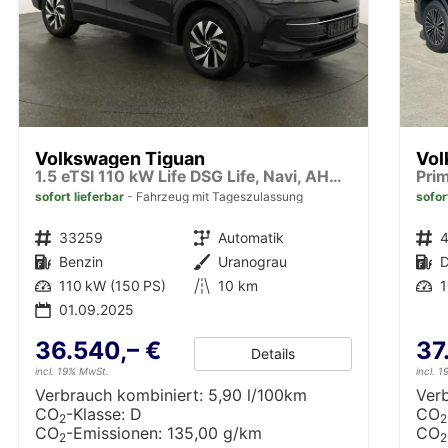
Volkswagen Tiguan
Vol
1.5 eTSI 110 kW Life DSG Life, Navi, AHK, easyOpen, LED-Plus, Kamera
sofort lieferbar
Fahrzeug mit Tageszulassung
sofor
Fahrzeugnr.
33259
Getriebe
Automatik
Fahrzeugnr.
Kraftstoff
Benzin
Außenfarbe
Uranograu
Kraftstoff
D
Leistung
110 kW (150 PS)
Kilometerstand
10 km
Leistung
1
01.09.2025
36.540,– €
37
Details
incl. 19% MwSt.
incl. 
Verbrauch kombiniert:
5,90 l/100km
Ver
CO
-Klasse:
D
CO
2
2
CO
-Emissionen:
135,00 g/km
CO
2
2