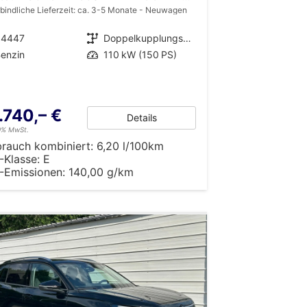
bindliche Lieferzeit: ca. 3-5 Monate
Neuwagen
34447
Getriebe
Doppelkupplungsgetriebe (DSG)
enzin
Leistung
110 kW (150 PS)
.740,– €
Details
19% MwSt.
brauch kombiniert:
6,20 l/100km
-Klasse:
E
-Emissionen:
140,00 g/km