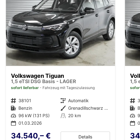
Volkswagen Tiguan
Vol
1,5 eTSI DSG Basis - LAGER
1,5
sofort lieferbar
Fahrzeug mit Tageszulassung
sofor
Fahrzeugnr.
38101
Getriebe
Automatik
Fahrzeugnr.
Kraftstoff
Benzin
Außenfarbe
Grenadillschwarz Metallic (0E)
Kraftstoff
B
Leistung
96 kW (131 PS)
Kilometerstand
20 km
Leistung
9
01.03.2026
0
34.540,– €
34
Details