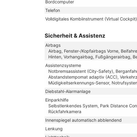
Bordcomputer
Telefon
Volldigitales Kombiinstrument (Virtual Cockpit)
Sicherheit & Assistenz
Airbags
Airbag, Fenster-/Kopfairbags Vorne, Beifahr
Hinten, Vorhangairbag, Fußgängerairbag, Be
Assistenzsysteme
Notbremsassistent (City-Safety), Berganfahr
Abstandstempomat adaptiv (ACC), Verkehrze
Müdigkeitserkennungs-Sensor, Notrufsyste
Diebstahl-Alarmanlage
Einparkhilfe
Selbstlenkendes System, Park Distance Contr
Rückfahrkamera
Innenspiegel automatisch abblendend
Lenkung