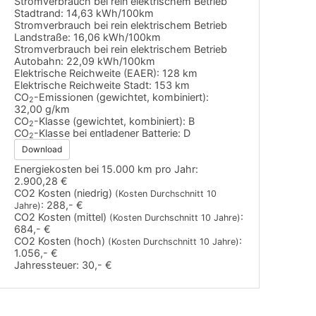
Stromverbrauch bei rein elektrischem Betrieb
Stadtrand:
14,63 kWh/100km
Stromverbrauch bei rein elektrischem Betrieb
Landstraße:
16,06 kWh/100km
Stromverbrauch bei rein elektrischem Betrieb
Autobahn:
22,09 kWh/100km
Elektrische Reichweite (EAER):
128 km
Elektrische Reichweite Stadt:
153 km
CO
-Emissionen (gewichtet, kombiniert):
2
32,00 g/km
CO
-Klasse (gewichtet, kombiniert):
B
2
CO
-Klasse bei entladener Batterie:
D
2
Download
Energiekosten bei 15.000 km pro Jahr:
2.900,28 €
CO2 Kosten (niedrig)
(Kosten Durchschnitt 10
:
288,- €
Jahre)
CO2 Kosten (mittel)
:
(Kosten Durchschnitt 10 Jahre)
684,- €
CO2 Kosten (hoch)
:
(Kosten Durchschnitt 10 Jahre)
1.056,- €
Jahressteuer:
30,- €