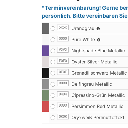
*Terminvereinbarung! Gerne bera
persönlich. Bitte vereinbaren Si
5K5K
Uranograu
0Q0Q
Pure White
V2V2
Nightshade Blue Metallic
F0F0
Oyster Silver Metallic
0E0E
Grenadillschwarz Metallic
B0B0
Delfingrau Metallic
D4D4
Cipressino-Grün Metallic
D3D3
Persimmon Red Metallic
0R0R
Oryxweiß Perlmutteffekt