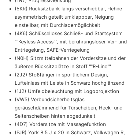
(1N7) Progressivlenkung
(5KR) Rücksitzbank längs verschiebbar, -lehne
asymmetrisch geteilt umklappbar, Neigung
einstellbar, mit Durchlademöglichkeit
(4K6) Schlüsselloses Schließ- und Startsystem
""Keyless Access"", mit berührungsloser Ver- und
Entriegelung, SAFE-Verriegelung
(N0H) Sitzmittelbahnen der Vordersitze und der
äußeren Rücksitzplätze in Stoff ""R-Line""
(2J2) Stoßfänger in sportlichem Design,
Lufteinlass mit Leiste in Schwarz hochglänzend
(1J2) Umfeldbeleuchtung mit Logoprojektion
(VW5) Verbundsicherheitsglas
geräuschdämmend für Türscheiben, Heck- und
Seitenscheiben hinten abgedunkelt
(4D7) Vordersitze mit Massagefunktion
(PJR) York 8,5 J x 20 in Schwarz, Volkwagen R,