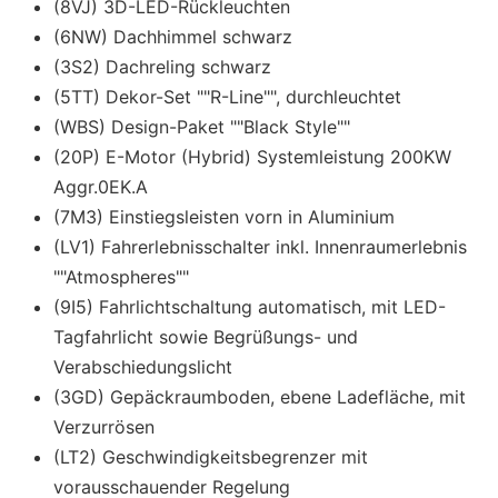
(8VJ) 3D-LED-Rückleuchten
(6NW) Dachhimmel schwarz
(3S2) Dachreling schwarz
(5TT) Dekor-Set ""R-Line"", durchleuchtet
(WBS) Design-Paket ""Black Style""
(20P) E-Motor (Hybrid) Systemleistung 200KW
Aggr.0EK.A
(7M3) Einstiegsleisten vorn in Aluminium
(LV1) Fahrerlebnisschalter inkl. Innenraumerlebnis
""Atmospheres""
(9I5) Fahrlichtschaltung automatisch, mit LED-
Tagfahrlicht sowie Begrüßungs- und
Verabschiedungslicht
(3GD) Gepäckraumboden, ebene Ladefläche, mit
Verzurrösen
(LT2) Geschwindigkeitsbegrenzer mit
vorausschauender Regelung