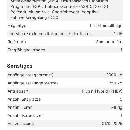
Antiblockiersystem (ABS), Elektronisches Stabilitäts-
Programm (ESP), Traktionskontrolle (ASR/CTS/ETS),
Reifendruckkontrolle, Sportfahrwerk, Adaptive
Fahrwerksregelung (DCC)
Felgentyp
Leichtmetallfelge
Lautstärke externes Rollgeräusch der Reifen
1 dB
Reifentyp
Sommerreifen
Tragfähigkeitsindex
1
Sonstiges
Anhängelast (gebremst)
2000 kg
Anhängelast (ungebremst)
750 kg
Antriebsart
Plugin-Hybrid (PHEV)
Anzahl Sitzplätze
5
Anzahl Türen
5-türig
Anzahl Vorbesitzer
1
Erstzulassung
01.12.2025