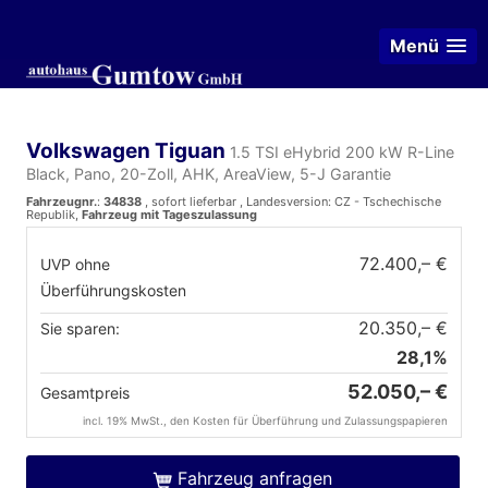
Menü
Volkswagen Tiguan
1.5 TSI eHybrid 200 kW R-Line
Black, Pano, 20-Zoll, AHK, AreaView, 5-J Garantie
Fahrzeugnr.
:
34838
,
sofort lieferbar
, Landesversion: CZ - Tschechische
Republik,
Fahrzeug mit Tageszulassung
72.400,– €
UVP ohne
Überführungskosten
20.350,– €
Sie sparen:
28,1%
52.050,– €
Gesamtpreis
incl. 19% MwSt., den Kosten für Überführung und Zulassungspapieren
Fahrzeug anfragen