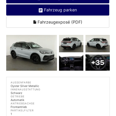
Fahrzeug parken
Fahrzeugexposé (PDF)
+35
AUSSENFARBE
Oyster Silver Metallic
INNENAUSSTATTUNG
Schwarz
GETRIEBE
Automatik
ANTRIEBSACHSE
Frontantrieb
PARTIKELFILTER
1