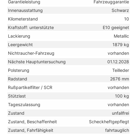
Garantieleistung
Fahrzeuggarantie
Innenausstattung
Schwarz
Kilometerstand
10
Kraftstoff: unterstützte
E10 geeignet
Lackierung
Metallic
Leergewicht
1879 kg
Nichtraucher-Fahrzeug
vorhanden
Nächste Hauptuntersuchung
01.12.2028
Polsterung
Teilleder
Radstand
2676 mm
Rußpartikelfilter / SCR
vorhanden
Stützlast
100 kg
Tageszulassung
vorhanden
Zustand
unfallfrei
Zustand, Beschaffenheit
Scheckheftgepflegt
Zustand, Fahrfähigkeit
fahrtauglich