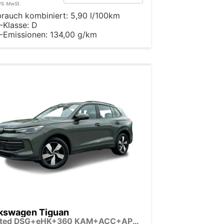
19% MwSt.
brauch kombiniert:
5,90 l/100km
-Klasse:
D
-Emissionen:
134,00 g/km
kswagen Tiguan
Limited DSG+eHK+360 KAM+ACC+APP+LED PLUS+17" LM+KLIMA