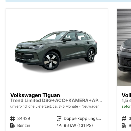
Volkswagen Tiguan
Vol
Trend Limited DSG+ACC+KAMERA+APP+KLIMA+LED+17" LM
1,5
unverbindliche Lieferzeit: ca. 3-5 Monate
Neuwagen
sofor
Fahrzeugnr.
34429
Getriebe
Doppelkupplungsgetriebe (DSG)
Fahrzeugnr.
Kraftstoff
Benzin
Leistung
96 kW (131 PS)
Kraftstoff
B