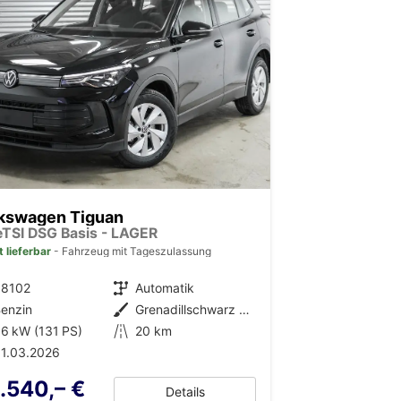
kswagen Tiguan
 eTSI DSG Basis - LAGER
t lieferbar
Fahrzeug mit Tageszulassung
38102
Getriebe
Automatik
enzin
Außenfarbe
Grenadillschwarz Metallic (0E)
6 kW (131 PS)
Kilometerstand
20 km
1.03.2026
.540,– €
Details