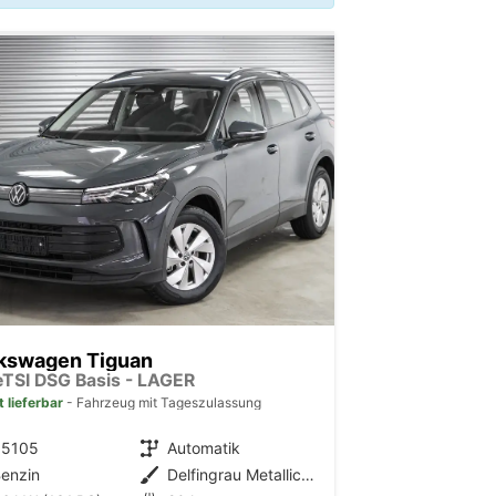
kswagen Tiguan
 eTSI DSG Basis - LAGER
t lieferbar
Fahrzeug mit Tageszulassung
35105
Getriebe
Automatik
enzin
Außenfarbe
Delfingrau Metallic (B0)