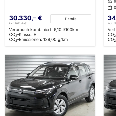
Leistung
9
0
30.330,– €
34
Details
incl. 19% MwSt.
incl. 
Verbrauch kombiniert:
6,10 l/100km
Ver
CO
-Klasse:
E
CO
2
2
CO
-Emissionen:
139,00 g/km
CO
2
2