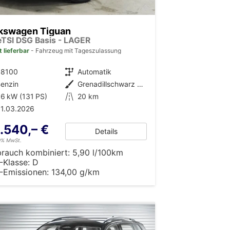
kswagen Tiguan
 eTSI DSG Basis - LAGER
t lieferbar
Fahrzeug mit Tageszulassung
38100
Getriebe
Automatik
enzin
Außenfarbe
Grenadillschwarz Metallic (0E)
6 kW (131 PS)
Kilometerstand
20 km
1.03.2026
.540,– €
Details
19% MwSt.
brauch kombiniert:
5,90 l/100km
-Klasse:
D
-Emissionen:
134,00 g/km