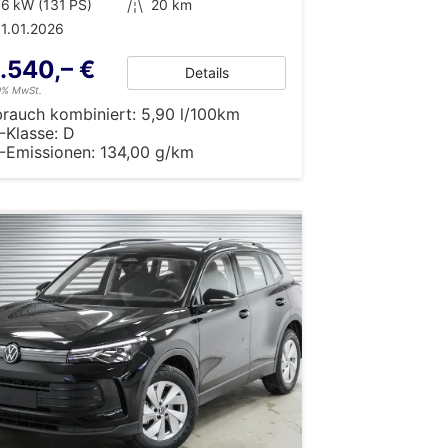
6 kW (131 PS)
Kilometerstand
20 km
1.01.2026
.540,– €
Details
19% MwSt.
brauch kombiniert:
5,90 l/100km
-Klasse:
D
-Emissionen:
134,00 g/km