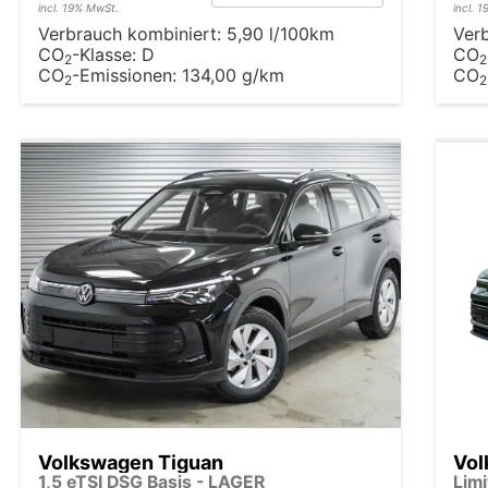
incl. 19% MwSt.
incl. 
Verbrauch kombiniert:
5,90 l/100km
Ver
CO
-Klasse:
D
CO
2
2
CO
-Emissionen:
134,00 g/km
CO
2
2
Volkswagen Tiguan
Vol
1,5 eTSI DSG Basis - LAGER