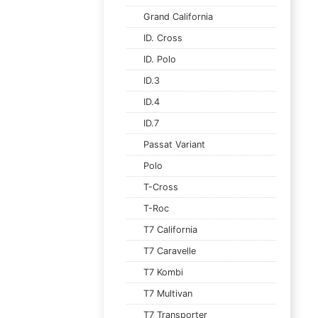
Grand California
ID. Cross
ID. Polo
ID.3
ID.4
ID.7
Passat Variant
Polo
T-Cross
T-Roc
T7 California
T7 Caravelle
T7 Kombi
T7 Multivan
T7 Transporter