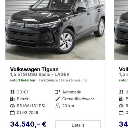
Volkswagen Tiguan
Vol
1,5 eTSI DSG Basis - LAGER
1,5
sofort lieferbar
Fahrzeug mit Tageszulassung
sofor
Fahrzeugnr.
38101
Getriebe
Automatik
Fahrzeugnr.
Kraftstoff
Benzin
Außenfarbe
Grenadillschwarz Metallic (0E)
Kraftstoff
B
Leistung
96 kW (131 PS)
Kilometerstand
20 km
Leistung
9
01.03.2026
0
34.540,– €
34
Details