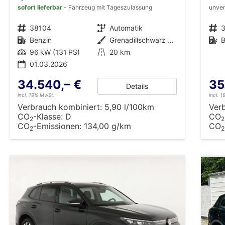
sofort lieferbar
Fahrzeug mit Tageszulassung
unver
Fahrzeugnr.
38104
Getriebe
Automatik
Fahrzeugnr.
Kraftstoff
Benzin
Außenfarbe
Grenadillschwarz Metallic (0E)
Kraftstoff
B
Leistung
96 kW (131 PS)
Kilometerstand
20 km
01.03.2026
34.540,– €
35
Details
incl. 19% MwSt.
incl. 
Verbrauch kombiniert:
5,90 l/100km
Ver
CO
-Klasse:
D
CO
2
2
CO
-Emissionen:
134,00 g/km
CO
2
2