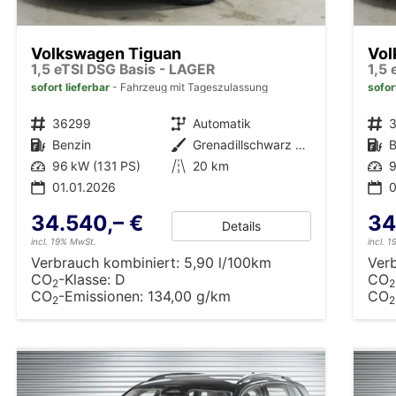
Volkswagen Tiguan
Vol
1,5 eTSI DSG Basis - LAGER
1,5
sofort lieferbar
Fahrzeug mit Tageszulassung
sofor
Fahrzeugnr.
36299
Getriebe
Automatik
Fahrzeugnr.
Kraftstoff
Benzin
Außenfarbe
Grenadillschwarz Metallic (0E)
Kraftstoff
B
Leistung
96 kW (131 PS)
Kilometerstand
20 km
Leistung
9
01.01.2026
0
34.540,– €
34
Details
incl. 19% MwSt.
incl. 
Verbrauch kombiniert:
5,90 l/100km
Ver
CO
-Klasse:
D
CO
2
2
CO
-Emissionen:
134,00 g/km
CO
2
2