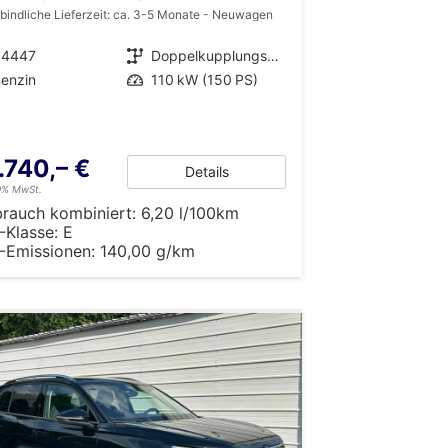
bindliche Lieferzeit: ca. 3-5 Monate
Neuwagen
34447
Getriebe
Doppelkupplungsgetriebe (DSG)
enzin
Leistung
110 kW (150 PS)
.740,– €
Details
19% MwSt.
brauch kombiniert:
6,20 l/100km
-Klasse:
E
-Emissionen:
140,00 g/km