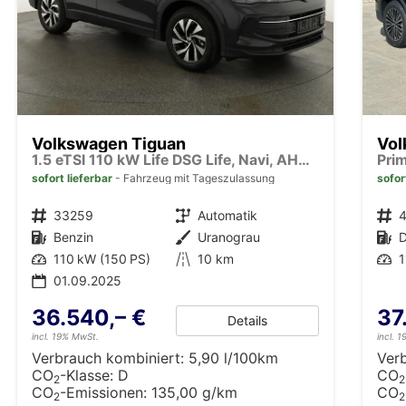
Volkswagen Tiguan
Vol
1.5 eTSI 110 kW Life DSG Life, Navi, AHK, easyOpen, LED-Plus, Kamera
sofort lieferbar
Fahrzeug mit Tageszulassung
sofor
Fahrzeugnr.
33259
Getriebe
Automatik
Fahrzeugnr.
Kraftstoff
Benzin
Außenfarbe
Uranograu
Kraftstoff
D
Leistung
110 kW (150 PS)
Kilometerstand
10 km
Leistung
1
01.09.2025
36.540,– €
37
Details
incl. 19% MwSt.
incl. 
Verbrauch kombiniert:
5,90 l/100km
Ver
CO
-Klasse:
D
CO
2
2
CO
-Emissionen:
135,00 g/km
CO
2
2