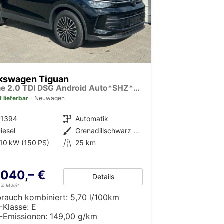
kswagen Tiguan
Prime 2.0 TDI DSG Android Auto*SHZ*18"*IQ Drive*360°*ACC*Keyless*LED Plus*Design Paket
t lieferbar
Neuwagen
41394
Getriebe
Automatik
iesel
Außenfarbe
Grenadillschwarz Metallic
10 kW (150 PS)
Kilometerstand
25 km
.040,– €
Details
19% MwSt.
brauch kombiniert:
5,70 l/100km
-Klasse:
E
-Emissionen:
149,00 g/km