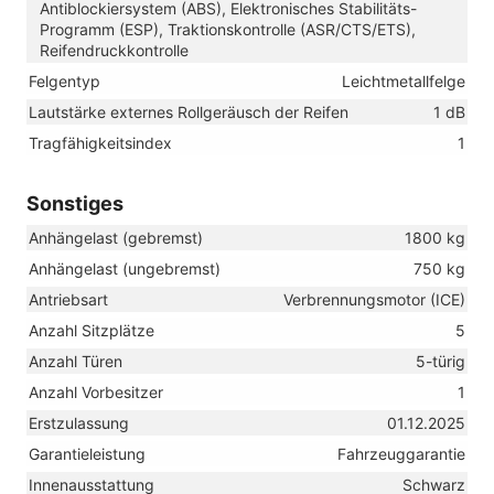
Antiblockiersystem (ABS), Elektronisches Stabilitäts-
Programm (ESP), Traktionskontrolle (ASR/CTS/ETS),
Reifendruckkontrolle
Felgentyp
Leichtmetallfelge
Lautstärke externes Rollgeräusch der Reifen
1 dB
Tragfähigkeitsindex
1
Sonstiges
Anhängelast (gebremst)
1800 kg
Anhängelast (ungebremst)
750 kg
Antriebsart
Verbrennungsmotor (ICE)
Anzahl Sitzplätze
5
Anzahl Türen
5-türig
Anzahl Vorbesitzer
1
Erstzulassung
01.12.2025
Garantieleistung
Fahrzeuggarantie
Innenausstattung
Schwarz