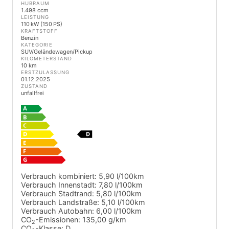
HUBRAUM
1.498 ccm
LEISTUNG
110 kW (150 PS)
KRAFTSTOFF
Benzin
KATEGORIE
SUV/Geländewagen/Pickup
KILOMETERSTAND
10 km
ERSTZULASSUNG
01.12.2025
ZUSTAND
unfallfrei
Verbrauch kombiniert:
5,90 l/100km
Verbrauch Innenstadt:
7,80 l/100km
Verbrauch Stadtrand:
5,80 l/100km
Verbrauch Landstraße:
5,10 l/100km
Verbrauch Autobahn:
6,00 l/100km
CO
-Emissionen:
135,00 g/km
2
CO
-Klasse:
D