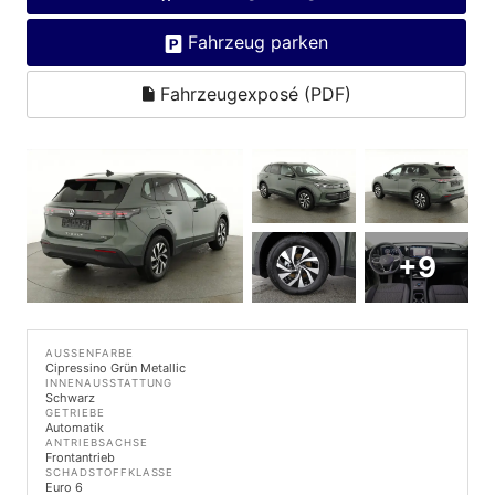
Fahrzeug parken
Fahrzeugexposé (PDF)
+9
AUSSENFARBE
Cipressino Grün Metallic
INNENAUSSTATTUNG
Schwarz
GETRIEBE
Automatik
ANTRIEBSACHSE
Frontantrieb
SCHADSTOFFKLASSE
Euro 6