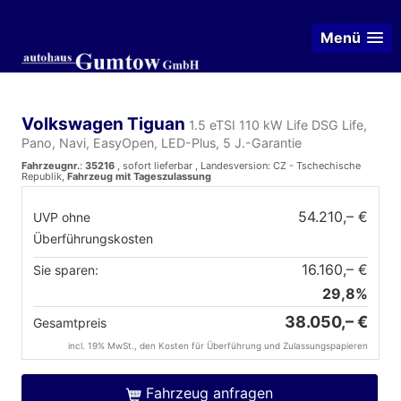
Menü
Volkswagen Tiguan
1.5 eTSI 110 kW Life DSG Life,
Pano, Navi, EasyOpen, LED-Plus, 5 J.-Garantie
Fahrzeugnr.
:
35216
,
sofort lieferbar
, Landesversion: CZ - Tschechische
Republik,
Fahrzeug mit Tageszulassung
54.210,– €
UVP ohne
Überführungskosten
16.160,– €
Sie sparen:
29,8%
38.050,– €
Gesamtpreis
incl. 19% MwSt., den Kosten für Überführung und Zulassungspapieren
Fahrzeug anfragen