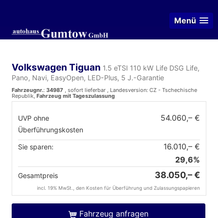
Menü
Volkswagen Tiguan
1.5 eTSI 110 kW Life DSG Life,
Pano, Navi, EasyOpen, LED-Plus, 5 J.-Garantie
Fahrzeugnr.
:
34987
,
sofort lieferbar
, Landesversion: CZ - Tschechische
Republik,
Fahrzeug mit Tageszulassung
54.060,– €
UVP ohne
Überführungskosten
16.010,– €
Sie sparen:
29,6%
38.050,– €
Gesamtpreis
incl. 19% MwSt., den Kosten für Überführung und Zulassungspapieren
Fahrzeug anfragen