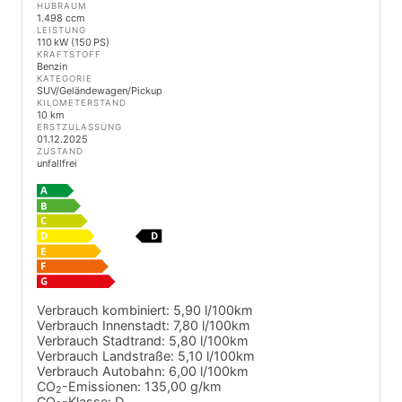
HUBRAUM
1.498 ccm
LEISTUNG
110 kW (150 PS)
KRAFTSTOFF
Benzin
KATEGORIE
SUV/Geländewagen/Pickup
KILOMETERSTAND
10 km
ERSTZULASSUNG
01.12.2025
ZUSTAND
unfallfrei
Verbrauch kombiniert:
5,90 l/100km
Verbrauch Innenstadt:
7,80 l/100km
Verbrauch Stadtrand:
5,80 l/100km
Verbrauch Landstraße:
5,10 l/100km
Verbrauch Autobahn:
6,00 l/100km
CO
-Emissionen:
135,00 g/km
2
CO
-Klasse:
D