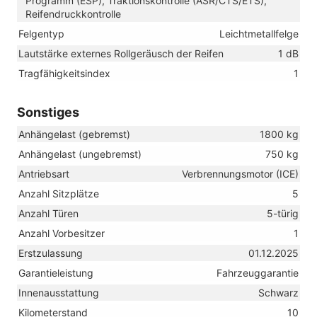
Programm (ESP), Traktionskontrolle (ASR/CTS/ETS),
Reifendruckkontrolle
Felgentyp
Leichtmetallfelge
Lautstärke externes Rollgeräusch der Reifen
1 dB
Tragfähigkeitsindex
1
Sonstiges
Anhängelast (gebremst)
1800 kg
Anhängelast (ungebremst)
750 kg
Antriebsart
Verbrennungsmotor (ICE)
Anzahl Sitzplätze
5
Anzahl Türen
5-türig
Anzahl Vorbesitzer
1
Erstzulassung
01.12.2025
Garantieleistung
Fahrzeuggarantie
Innenausstattung
Schwarz
Kilometerstand
10