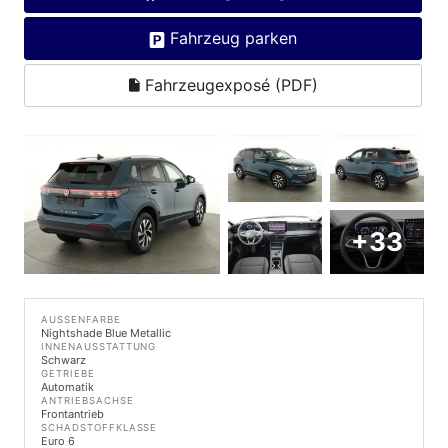
Fahrzeug parken
Fahrzeugexposé (PDF)
+33
AUSSENFARBE
Nightshade Blue Metallic
INNENAUSSTATTUNG
Schwarz
GETRIEBE
Automatik
ANTRIEBSACHSE
Frontantrieb
SCHADSTOFFKLASSE
Euro 6