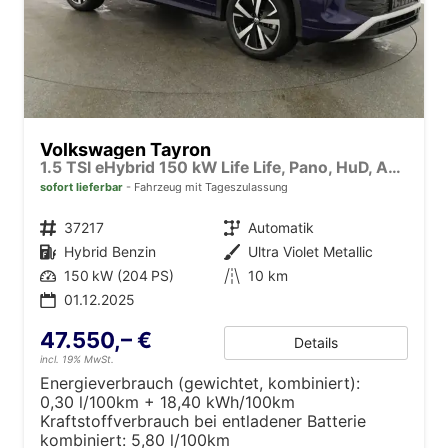
Volkswagen Tayron
1.5 TSI eHybrid 150 kW Life Life, Pano, HuD, AHK, AreaView, Side, Navi, Winter, 5-J. Garantie
sofort lieferbar
Fahrzeug mit Tageszulassung
Fahrzeugnr.
37217
Getriebe
Automatik
Kraftstoff
Hybrid Benzin
Außenfarbe
Ultra Violet Metallic
Leistung
150 kW (204 PS)
Kilometerstand
10 km
01.12.2025
47.550,– €
Details
incl. 19% MwSt.
Energieverbrauch (gewichtet, kombiniert):
0,30 l/100km + 18,40 kWh/100km
Kraftstoffverbrauch bei entladener Batterie
kombiniert:
5,80 l/100km