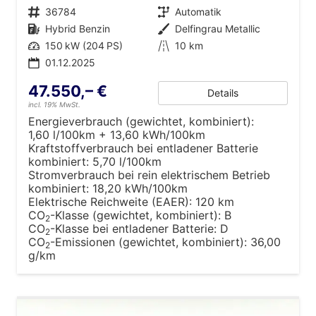
Fahrzeugnr.
36784
Getriebe
Automatik
Kraftstoff
Hybrid Benzin
Außenfarbe
Delfingrau Metallic
Leistung
150 kW (204 PS)
Kilometerstand
10 km
01.12.2025
47.550,– €
Details
incl. 19% MwSt.
Energieverbrauch (gewichtet, kombiniert):
1,60 l/100km + 13,60 kWh/100km
Kraftstoffverbrauch bei entladener Batterie
kombiniert:
5,70 l/100km
Stromverbrauch bei rein elektrischem Betrieb
kombiniert:
18,20 kWh/100km
Elektrische Reichweite (EAER):
120 km
CO
-Klasse (gewichtet, kombiniert):
B
2
CO
-Klasse bei entladener Batterie:
D
2
CO
-Emissionen (gewichtet, kombiniert):
36,00
2
g/km