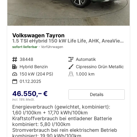
Volkswagen Tayron
1.5 TSI eHybrid 150 kW Life Life, AHK, AreaView, Side, Navi, Winter, 5-J. Garantie
sofort lieferbar
Vorführwagen
Fahrzeugnr.
38448
Getriebe
Automatik
Kraftstoff
Hybrid Benzin
Außenfarbe
Cipressino Grün Metallic
Leistung
150 kW (204 PS)
Kilometerstand
1.000 km
01.12.2025
46.550,– €
Details
incl. 19% MwSt.
Energieverbrauch (gewichtet, kombiniert):
1,60 l/100km + 17,70 kWh/100km
Kraftstoffverbrauch bei entladener Batterie
kombiniert:
5,80 l/100km
Stromverbrauch bei rein elektrischem Betrieb
kombiniert:
19,90 kWh/100km