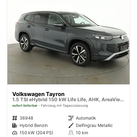
Volkswagen Tayron
1.5 TSI eHybrid 150 kW Life Life, AHK, AreaView, Side, Navi, Winter, 5-J. Garantie
sofort lieferbar
Fahrzeug mit Tageszulassung
Fahrzeugnr.
36948
Getriebe
Automatik
Kraftstoff
Hybrid Benzin
Außenfarbe
Delfingrau Metallic
Leistung
150 kW (204 PS)
Kilometerstand
10 km