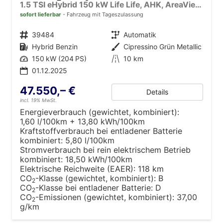
1.5 TSI eHybrid 150 kW Life Life, AHK, AreaView, Side, Navi, Winter, 5-J. Garantie
sofort lieferbar
Fahrzeug mit Tageszulassung
Fahrzeugnr.
39484
Getriebe
Automatik
Kraftstoff
Hybrid Benzin
Außenfarbe
Cipressino Grün Metallic
Leistung
150 kW (204 PS)
Kilometerstand
10 km
01.12.2025
47.550,– €
Details
incl. 19% MwSt.
Energieverbrauch (gewichtet, kombiniert):
1,60 l/100km + 13,80 kWh/100km
Kraftstoffverbrauch bei entladener Batterie
kombiniert:
5,80 l/100km
Stromverbrauch bei rein elektrischem Betrieb
kombiniert:
18,50 kWh/100km
Elektrische Reichweite (EAER):
118 km
CO
-Klasse (gewichtet, kombiniert):
B
2
CO
-Klasse bei entladener Batterie:
D
2
CO
-Emissionen (gewichtet, kombiniert):
37,00
2
g/km