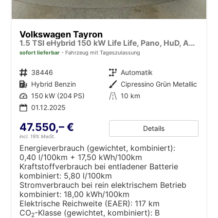
Volkswagen Tayron
1.5 TSI eHybrid 150 kW Life Life, Pano, HuD, AHK, AreaView, Side, Navi, Winter, 5-J. Garantie
sofort lieferbar
Fahrzeug mit Tageszulassung
Fahrzeugnr.
38446
Getriebe
Automatik
Kraftstoff
Hybrid Benzin
Außenfarbe
Cipressino Grün Metallic
Leistung
150 kW (204 PS)
Kilometerstand
10 km
01.12.2025
47.550,– €
Details
incl. 19% MwSt.
Energieverbrauch (gewichtet, kombiniert):
0,40 l/100km + 17,50 kWh/100km
Kraftstoffverbrauch bei entladener Batterie
kombiniert:
5,80 l/100km
Stromverbrauch bei rein elektrischem Betrieb
kombiniert:
18,00 kWh/100km
Elektrische Reichweite (EAER):
117 km
CO
-Klasse (gewichtet, kombiniert):
B
2