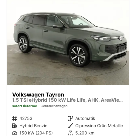
Volkswagen Tayron
1.5 TSI eHybrid 150 kW Life Life, AHK, AreaView, Side, Navi, Winter, 5-J. Garantie
sofort lieferbar
Gebrauchtwagen
Fahrzeugnr.
42753
Getriebe
Automatik
Kraftstoff
Hybrid Benzin
Außenfarbe
Cipressino Grün Metallic
Leistung
150 kW (204 PS)
Kilometerstand
5.200 km