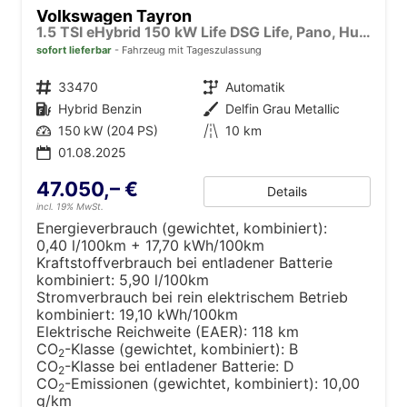
Volkswagen Tayron
1.5 TSI eHybrid 150 kW Life DSG Life, Pano, HuD, AHK, LED-Plus, Navi, 18-Zoll, 5-J Garantie
sofort lieferbar
Fahrzeug mit Tageszulassung
Fahrzeugnr.
33470
Getriebe
Automatik
Kraftstoff
Hybrid Benzin
Außenfarbe
Delfin Grau Metallic
Leistung
150 kW (204 PS)
Kilometerstand
10 km
01.08.2025
47.050,– €
Details
incl. 19% MwSt.
Energieverbrauch (gewichtet, kombiniert):
0,40 l/100km + 17,70 kWh/100km
Kraftstoffverbrauch bei entladener Batterie
kombiniert:
5,90 l/100km
Stromverbrauch bei rein elektrischem Betrieb
kombiniert:
19,10 kWh/100km
Elektrische Reichweite (EAER):
118 km
CO
-Klasse (gewichtet, kombiniert):
B
2
CO
-Klasse bei entladener Batterie:
D
2
CO
-Emissionen (gewichtet, kombiniert):
10,00
2
g/km