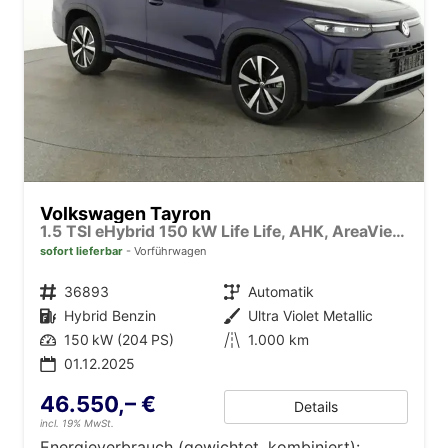
Volkswagen Tayron
1.5 TSI eHybrid 150 kW Life Life, AHK, AreaView, Side, Navi, Winter, 5-J. Garantie
sofort lieferbar
Vorführwagen
Fahrzeugnr.
36893
Getriebe
Automatik
Kraftstoff
Hybrid Benzin
Außenfarbe
Ultra Violet Metallic
Leistung
150 kW (204 PS)
Kilometerstand
1.000 km
01.12.2025
46.550,– €
Details
incl. 19% MwSt.
Energieverbrauch (gewichtet, kombiniert):