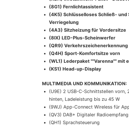
(8G1) Fernlichtassistent
(4K5) Schlüsselloses Schließ- und
Verriegelung
(4A3) Sitzheizung für Vordersitze
(8IX) LED-Plus-Scheinwerfer
(QR9) Verkehrszeichenerkennung
(Q4H) Sport-Komfortsitze vorn
(WL1) Lederpaket ""Varenna"" mit 
(KS1) Head-up-Display
MULTIMEDIA UND KOMMUNIKATION:
(U9E) 2 USB-C-Schnittstellen vorn,
hinten, Ladeleistung bis zu 45 W
(9WJ) App-Connect Wireless für App
(QV3) DAB+ Digitaler Radioempfang
(QH1) Sprachsteuerung