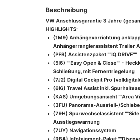
Beschreibung
VW Anschlussgarantie 3 Jahre (gesam
HIGHLIGHTS:
(1M9) Anhängevorrichtung anklappba
Anhängerrangierassistent Trailer A
(PFB) Assistenzpaket ""IQ.DRIVE""
(5I6) ""Easy Open & Close"" - Hec
Schließung, mit Fernentriegelung
(7J2) Digital Cockpit Pro (volldigit
(6I6) Travel Assist inkl. Spurhaltea
(KA6) Umgebungsansicht ""Area Vie
(3FU) Panorama-Ausstell-/Schiebe
(79H) Spurwechselassistent ""Side 
Ausstiegswarnung
(7UY) Navigationssystem
(RBA) Infotainment-Paket ""Discove