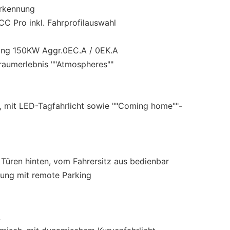
erkennung
C Pro inkl. Fahrprofilauswahl
tung 150KW Aggr.0EC.A / 0EK.A
enraumerlebnis ""Atmospheres""
h, mit LED-Tagfahrlicht sowie ""Coming home""-
 Türen hinten, vom Fahrersitz aus bedienbar
ung mit remote Parking
A