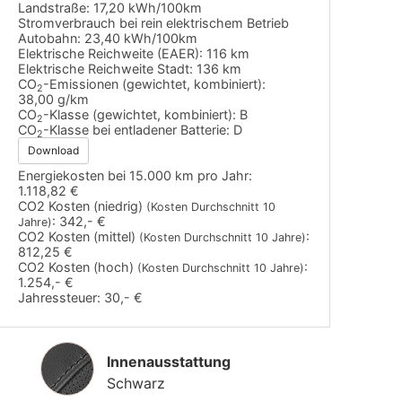
Landstraße:
17,20 kWh/100km
Stromverbrauch bei rein elektrischem Betrieb
Autobahn:
23,40 kWh/100km
Elektrische Reichweite (EAER):
116 km
Elektrische Reichweite Stadt:
136 km
CO
-Emissionen (gewichtet, kombiniert):
2
38,00 g/km
CO
-Klasse (gewichtet, kombiniert):
B
2
CO
-Klasse bei entladener Batterie:
D
2
Download
Energiekosten bei 15.000 km pro Jahr:
1.118,82 €
CO2 Kosten (niedrig)
(Kosten Durchschnitt 10
:
342,- €
Jahre)
CO2 Kosten (mittel)
:
(Kosten Durchschnitt 10 Jahre)
812,25 €
CO2 Kosten (hoch)
:
(Kosten Durchschnitt 10 Jahre)
1.254,- €
Jahressteuer:
30,- €
Innenausstattung
Innenausstattung
Schwarz