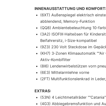
INNENAUSSTATTUNG UND KOMFORT
(6XT) Außenspiegel elektrisch einste
abblendend, Memory-Funktion
(QQ8) Ambientebeleuchtung 10-farbig
(3A2) ISOFIX-Halteösen für Kindersi
Beifahrersitz, i-Size-kompatibel
(9Z3) 230 Volt Steckdose im Gepä
(KH7) 3-Zonen Klimaautomatik ""Air C
Aktiv-Kombifilter
(8I6) Lendenwirbelstützen vorn pneu
(6E3) Mittelarmlehne vorne
(2FT) Multifunktionslenkrad in Leder
EXTRAS:
(53N) 4 Leichtmetallräder ""Catania"
(4G3) Abbiegebremsfunktion und Au