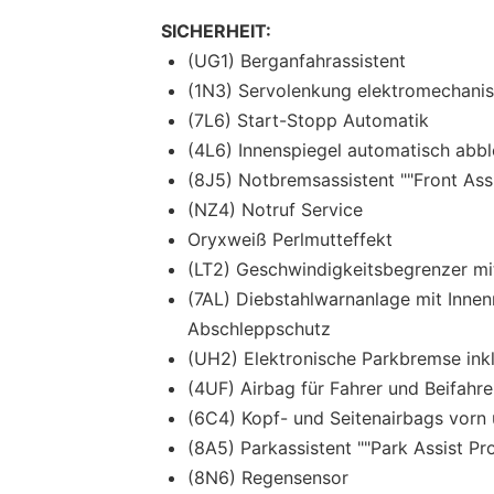
SICHERHEIT:
(UG1) Berganfahrassistent
(1N3) Servolenkung elektromechanis
(7L6) Start-Stopp Automatik
(4L6) Innenspiegel automatisch abb
(8J5) Notbremsassistent ""Front Ass
(NZ4) Notruf Service
Oryxweiß Perlmutteffekt
(LT2) Geschwindigkeitsbegrenzer m
(7AL) Diebstahlwarnanlage mit Inn
Abschleppschutz
(UH2) Elektronische Parkbremse ink
(4UF) Airbag für Fahrer und Beifahre
(6C4) Kopf- und Seitenairbags vorn 
(8A5) Parkassistent ""Park Assist Pro"
(8N6) Regensensor