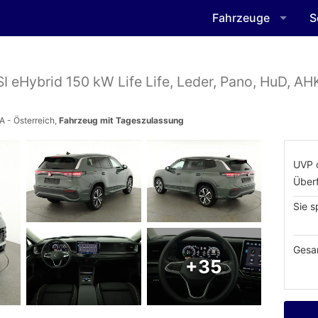
Fahrzeuge
S
SI eHybrid 150 kW Life Life, Leder, Pano, HuD, AHK
A - Österreich,
Fahrzeug mit Tageszulassung
UVP 
Über
Sie s
Gesa
+35