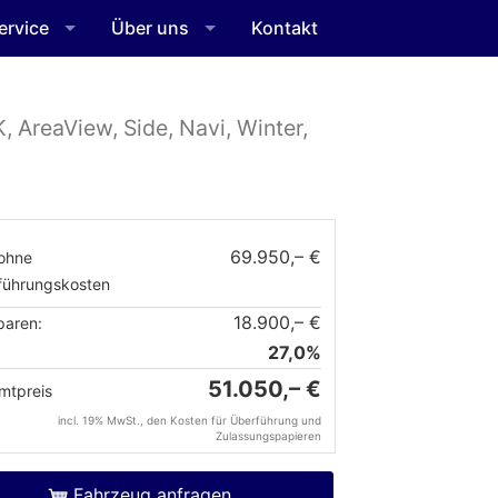
ervice
Über uns
Kontakt
, AreaView, Side, Navi, Winter,
69.950,– €
ohne
führungskosten
18.900,– €
paren:
27,0%
51.050,– €
mtpreis
incl. 19% MwSt., den Kosten für Überführung und
Zulassungspapieren
Fahrzeug anfragen