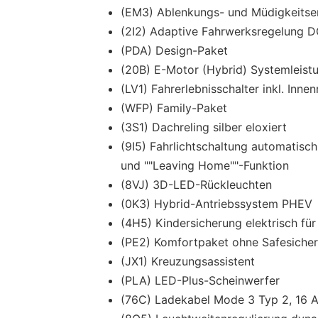
(EM3) Ablenkungs- und Müdigkeits
(2I2) Adaptive Fahrwerksregelung DC
(PDA) Design-Paket
(20B) E-Motor (Hybrid) Systemleis
(LV1) Fahrerlebnisschalter inkl. Inn
(WFP) Family-Paket
(3S1) Dachreling silber eloxiert
(9I5) Fahrlichtschaltung automatisc
und ""Leaving Home""-Funktion
(8VJ) 3D-LED-Rückleuchten
(0K3) Hybrid-Antriebssystem PHEV
(4H5) Kindersicherung elektrisch für
(PE2) Komfortpaket ohne Safesicher
(JX1) Kreuzungsassistent
(PLA) LED-Plus-Scheinwerfer
(76C) Ladekabel Mode 3 Typ 2, 16 