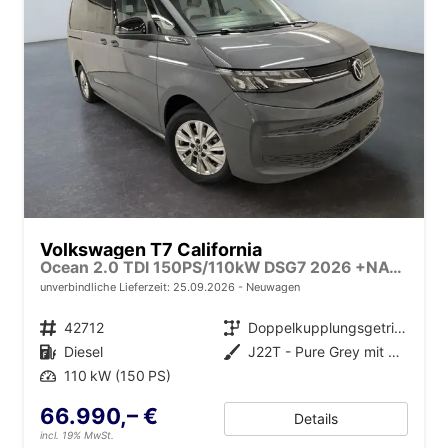
Volkswagen T7 California
Ocean 2.0 TDI 150PS/110kW DSG7 2026 +NAVI DISCOVER PRO+FRONTSCHEIBE BEHEIZBAR+TOP & PARK PAKET+18" ALU+AHK+TRAVEL ASSIST+EL- HEBEDACH, BASALT GRAU+CAMPINGAUSBAU
unverbindliche Lieferzeit:
25.09.2026
Neuwagen
Fahrzeugnr.
42712
Getriebe
Doppelkupplungsgetriebe (DSG)
Kraftstoff
Diesel
Außenfarbe
J22T - Pure Grey mit Dach in Schwarz
Leistung
110 kW (150 PS)
66.990,– €
Details
incl. 19% MwSt.