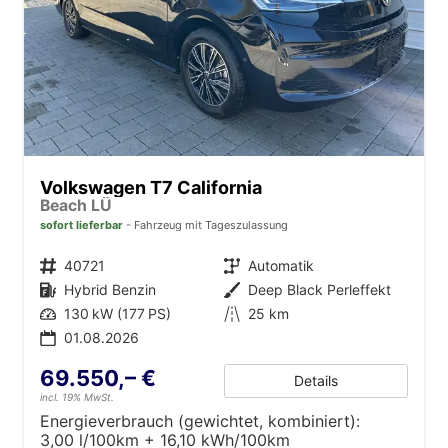
Volkswagen T7 California
Beach LÜ
sofort lieferbar
Fahrzeug mit Tageszulassung
Fahrzeugnr.
40721
Getriebe
Automatik
Kraftstoff
Hybrid Benzin
Außenfarbe
Deep Black Perleffekt
Leistung
130 kW (177 PS)
Kilometerstand
25 km
01.08.2026
69.550,– €
Details
incl. 19% MwSt.
Energieverbrauch (gewichtet, kombiniert):
3,00 l/100km + 16,10 kWh/100km