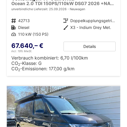
Ocean 2.0 TDI 150PS/110kW DSG7 2026 +NAVI DISCOVER PRO+FRONTSCHEIBE BEHEIZBAR+TOP & PARK PAKET+18" ALU+AHK+TRAVEL ASSIST+EL- HEBEDACH, BASALT GRAU+CAMPINGAUSBAU
unverbindliche Lieferzeit:
25.09.2026
Neuwagen
Fahrzeugnr.
42713
Getriebe
Doppelkupplungsgetriebe (DSG)
Kraftstoff
Diesel
Außenfarbe
X3 - Indium Grey Met.
Leistung
110 kW (150 PS)
67.640,– €
Details
incl. 19% MwSt.
Verbrauch kombiniert:
6,70 l/100km
CO
-Klasse:
G
2
CO
-Emissionen:
177,00 g/km
2