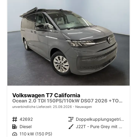
Volkswagen T7 California
Ocean 2.0 TDI 150PS/110kW DSG7 2026 +TOP & PARK PAKET+18" ALU+AHK+TRAVEL ASSIST+EL- HEBEDACH, BASALT GRAU+CAMPINGAUSBAU
unverbindliche Lieferzeit:
25.09.2026
Neuwagen
Fahrzeugnr.
42692
Getriebe
Doppelkupplungsgetriebe (DSG)
Kraftstoff
Diesel
Außenfarbe
J22T - Pure Grey mit Dach in Schwarz
Leistung
110 kW (150 PS)