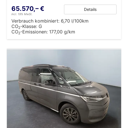
65.570,– €
Details
incl. 19% MwSt.
Verbrauch kombiniert:
6,70 l/100km
CO
-Klasse:
G
2
CO
-Emissionen:
177,00 g/km
2