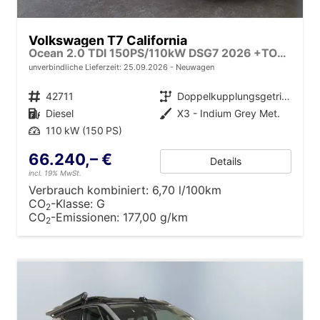
Volkswagen T7 California
Ocean 2.0 TDI 150PS/110kW DSG7 2026 +TOP & PARK PAKET+18" ALU+AHK+TRAVEL ASSIST+EL- HEBEDACH, BASALT GRAU+CAMPINGAUSBAU
unverbindliche Lieferzeit:
25.09.2026
Neuwagen
Fahrzeugnr.
42711
Getriebe
Doppelkupplungsgetriebe (DSG)
Kraftstoff
Diesel
Außenfarbe
X3 - Indium Grey Met.
Leistung
110 kW (150 PS)
66.240,– €
Details
incl. 19% MwSt.
Verbrauch kombiniert:
6,70 l/100km
CO
-Klasse:
G
2
CO
-Emissionen:
177,00 g/km
2