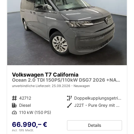
Volkswagen T7 California
Ocean 2.0 TDI 150PS/110kW DSG7 2026 +NAVI DISCOVER PRO+FRONTSCHEIBE BEHEIZBAR+TOP & PARK PAKET+18" ALU+AHK+TRAVEL ASSIST+EL- HEBEDACH, BASALT GRAU+CAMPINGAUSBAU
unverbindliche Lieferzeit:
25.09.2026
Neuwagen
Fahrzeugnr.
42712
Getriebe
Doppelkupplungsgetriebe (DSG)
Kraftstoff
Diesel
Außenfarbe
J22T - Pure Grey mit Dach in Schwarz
Leistung
110 kW (150 PS)
66.990,– €
Details
incl. 19% MwSt.