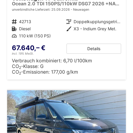
Ocean 2.0 TDI 150PS/110kW DSG7 2026 +NAVI DISCOVER PRO+FRONTSCHEIBE BEHEIZBAR+TOP & PARK PAKET+18" ALU+AHK+TRAVEL ASSIST+EL- HEBEDACH, BASALT GRAU+CAMPINGAUSBAU
unverbindliche Lieferzeit:
25.09.2026
Neuwagen
Fahrzeugnr.
42713
Getriebe
Doppelkupplungsgetriebe (DSG)
Kraftstoff
Diesel
Außenfarbe
X3 - Indium Grey Met.
Leistung
110 kW (150 PS)
67.640,– €
Details
incl. 19% MwSt.
Verbrauch kombiniert:
6,70 l/100km
CO
-Klasse:
G
2
CO
-Emissionen:
177,00 g/km
2