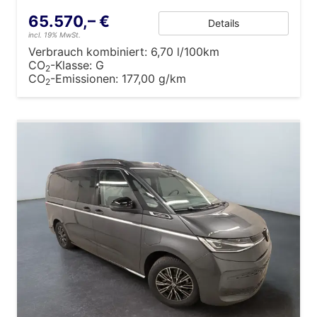
65.570,– €
Details
incl. 19% MwSt.
Verbrauch kombiniert:
6,70 l/100km
CO
-Klasse:
G
2
CO
-Emissionen:
177,00 g/km
2