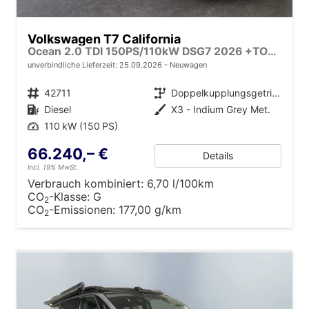
Volkswagen T7 California
Ocean 2.0 TDI 150PS/110kW DSG7 2026 +TOP & PARK PAKET+18" ALU+AHK+TRAVEL ASSIST+EL- HEBEDACH, BASALT GRAU+CAMPINGAUSBAU
unverbindliche Lieferzeit:
25.09.2026
Neuwagen
Fahrzeugnr.
42711
Getriebe
Doppelkupplungsgetriebe (DSG)
Kraftstoff
Diesel
Außenfarbe
X3 - Indium Grey Met.
Leistung
110 kW (150 PS)
66.240,– €
Details
incl. 19% MwSt.
Verbrauch kombiniert:
6,70 l/100km
CO
-Klasse:
G
2
CO
-Emissionen:
177,00 g/km
2