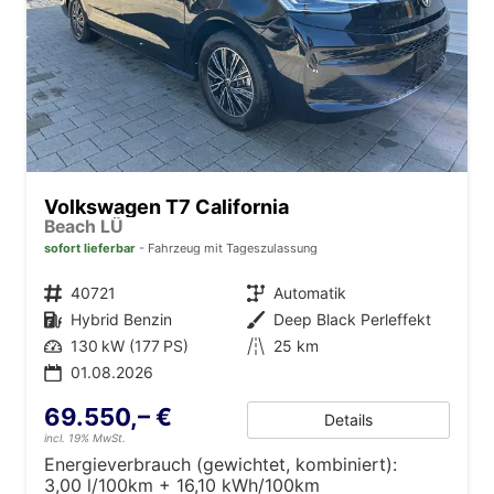
Volkswagen T7 California
Beach LÜ
sofort lieferbar
Fahrzeug mit Tageszulassung
Fahrzeugnr.
40721
Getriebe
Automatik
Kraftstoff
Hybrid Benzin
Außenfarbe
Deep Black Perleffekt
Leistung
130 kW (177 PS)
Kilometerstand
25 km
01.08.2026
69.550,– €
Details
incl. 19% MwSt.
Energieverbrauch (gewichtet, kombiniert):
3,00 l/100km + 16,10 kWh/100km