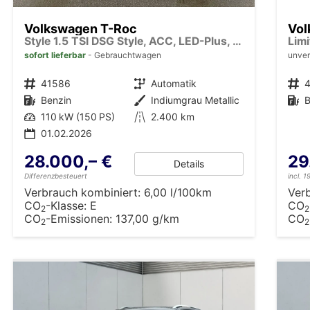
Volkswagen T-Roc
Vol
Style 1.5 TSI DSG Style, ACC, LED-Plus, Winter, 17-Zoll
sofort lieferbar
Gebrauchtwagen
unver
Fahrzeugnr.
41586
Getriebe
Automatik
Fahrzeugnr.
Kraftstoff
Benzin
Außenfarbe
Indiumgrau Metallic
Kraftstoff
B
Leistung
110 kW (150 PS)
Kilometerstand
2.400 km
01.02.2026
28.000,– €
29
Details
Differenzbesteuert
incl. 
Verbrauch kombiniert:
6,00 l/100km
Ver
CO
-Klasse:
E
CO
2
2
CO
-Emissionen:
137,00 g/km
CO
2
2