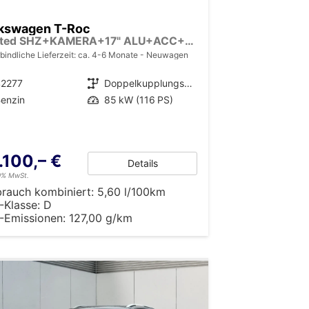
kswagen T-Roc
Limited SHZ+KAMERA+17" ALU+ACC+LED+KLIMA+PARK ASSIST
bindliche Lieferzeit: ca. 4-6 Monate
Neuwagen
42277
Getriebe
Doppelkupplungsgetriebe (DSG)
enzin
Leistung
85 kW (116 PS)
.100,– €
Details
19% MwSt.
brauch kombiniert:
5,60 l/100km
-Klasse:
D
-Emissionen:
127,00 g/km