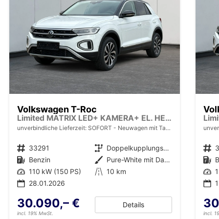
Volkswagen T-Roc
Vol
Limited MATRIX LED+ KAMERA+ EL. HECKKL.+PDC+SHZ
unverbindliche Lieferzeit: SOFORT
Neuwagen mit Tageszulassung
unver
Fahrzeugnr.
33291
Getriebe
Doppelkupplungsgetriebe (DSG)
Fahrzeugnr.
Kraftstoff
Benzin
Außenfarbe
Pure-White mit Dachfarbe in Deep Black Perleffekt
Kraftstoff
B
Leistung
110 kW (150 PS)
Kilometerstand
10 km
Leistung
1
28.01.2026
1
30.090,– €
30
Details
incl. 19% MwSt.
incl. 