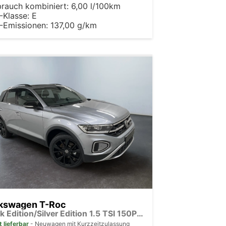
brauch kombiniert:
6,00 l/100km
-Klasse:
E
-Emissionen:
137,00 g/km
kswagen T-Roc
Black Edition/Silver Edition 1.5 TSI 150PS/110kW DSG 2025 +Black Paket+19"ALU+MATRIX+PANO
t lieferbar
Neuwagen mit Kurzzeitzulassung