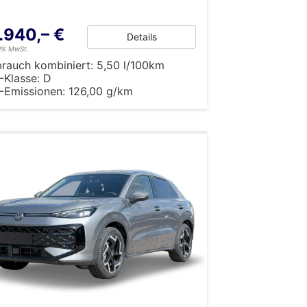
.940,– €
Details
19% MwSt.
brauch kombiniert:
5,50 l/100km
-Klasse:
D
-Emissionen:
126,00 g/km