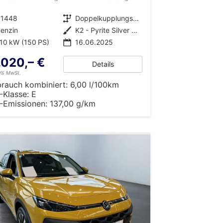
31448
Getriebe
Doppelkupplungsgetriebe (DSG)
enzin
Außenfarbe
K2 - Pyrite Silver Met.
10 kW (150 PS)
16.06.2025
.020,– €
Details
19% MwSt.
brauch kombiniert:
6,00 l/100km
-Klasse:
E
-Emissionen:
137,00 g/km