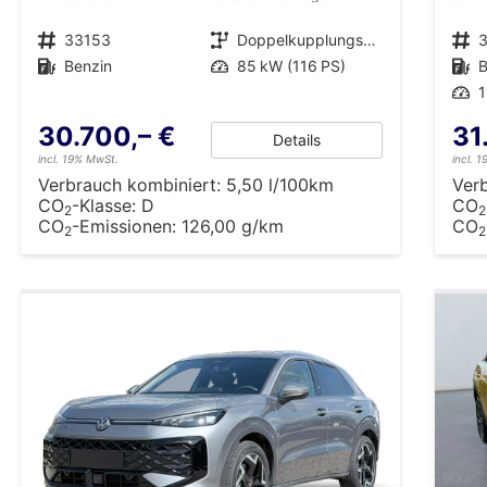
Fahrzeugnr.
33153
Getriebe
Doppelkupplungsgetriebe (DSG)
Fahrzeugnr.
Kraftstoff
Benzin
Leistung
85 kW (116 PS)
Kraftstoff
B
Leistung
1
30.700,– €
31
Details
incl. 19% MwSt.
incl. 
Verbrauch kombiniert:
5,50 l/100km
Ver
CO
-Klasse:
D
CO
2
2
CO
-Emissionen:
126,00 g/km
CO
2
2