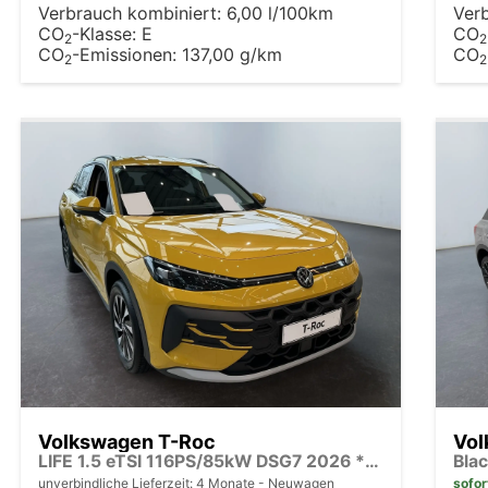
Verbrauch kombiniert:
6,00 l/100km
Ver
CO
-Klasse:
E
CO
2
2
CO
-Emissionen:
137,00 g/km
CO
2
2
Volkswagen T-Roc
Vol
LIFE 1.5 eTSI 116PS/85kW DSG7 2026 *Neues Modell*
unverbindliche Lieferzeit:
4 Monate
Neuwagen
sofor