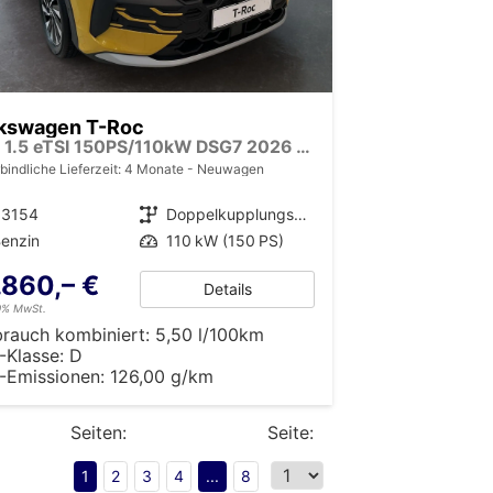
kswagen T-Roc
LIFE 1.5 eTSI 150PS/110kW DSG7 2026 *Neues Modell*
bindliche Lieferzeit:
4 Monate
Neuwagen
33154
Getriebe
Doppelkupplungsgetriebe (DSG)
enzin
Leistung
110 kW (150 PS)
.860,– €
Details
19% MwSt.
brauch kombiniert:
5,50 l/100km
-Klasse:
D
-Emissionen:
126,00 g/km
Seiten:
Seite:
1
2
3
4
...
8