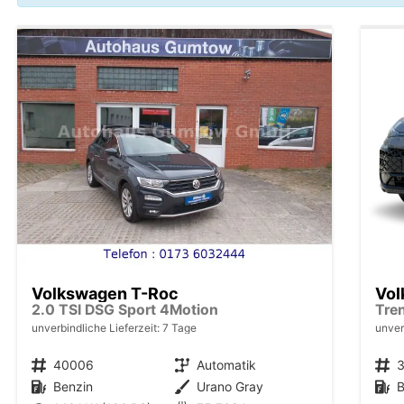
Volkswagen T-Roc
Vol
2.0 TSI DSG Sport 4Motion
Tre
unverbindliche Lieferzeit:
7 Tage
unver
Fahrzeugnr.
40006
Getriebe
Automatik
Fahrzeugnr.
Kraftstoff
Benzin
Außenfarbe
Urano Gray
Kraftstoff
B