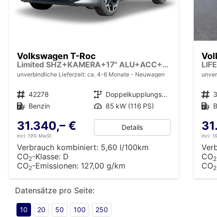
Volkswagen T-Roc
Vol
Limited SHZ+KAMERA+17" ALU+ACC+LED+KLIMA+PARK ASSIST
unverbindliche Lieferzeit: ca. 4-6 Monate
Neuwagen
unver
Fahrzeugnr.
42278
Getriebe
Doppelkupplungsgetriebe (DSG)
Fahrzeugnr.
Kraftstoff
Benzin
Leistung
85 kW (116 PS)
Kraftstoff
B
31.340,– €
31
Details
incl. 19% MwSt.
incl. 
Verbrauch kombiniert:
5,60 l/100km
Ver
CO
-Klasse:
D
CO
2
2
CO
-Emissionen:
127,00 g/km
CO
2
2
Datensätze pro Seite:
10
20
50
100
250