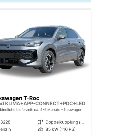
kswagen T-Roc
nd KLIMA+APP-CONNECT+PDC+LED
bindliche Lieferzeit: ca. 4-6 Monate
Neuwagen
33228
Getriebe
Doppelkupplungsgetriebe (DSG)
enzin
Leistung
85 kW (116 PS)