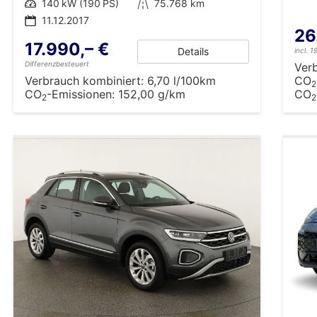
Leistung
140 kW (190 PS)
Kilometerstand
75.768 km
11.12.2017
26
17.990,– €
Details
incl. 
Differenzbesteuert
Ver
Verbrauch kombiniert:
6,70 l/100km
CO
2
CO
-Emissionen:
152,00 g/km
CO
2
2