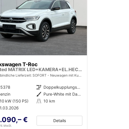
kswagen T-Roc
Limited MATRIX LED+KAMERA+EL.HECKKL.+PDC+SHZ
bindliche Lieferzeit: SOFORT
Neuwagen mit Kurzzeitzulassung
35378
Getriebe
Doppelkupplungsgetriebe (DSG)
enzin
Außenfarbe
Pure-White mit Dachfarbe in Deep Black Perleffekt
10 kW (150 PS)
Kilometerstand
10 km
1.03.2026
.090,– €
Details
19% MwSt.