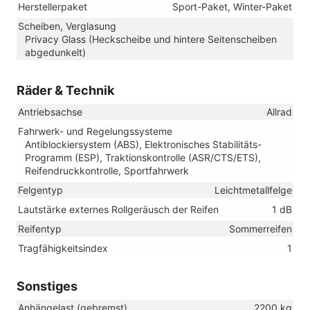
Herstellerpaket
Sport-Paket, Winter-Paket
Scheiben, Verglasung
Privacy Glass (Heckscheibe und hintere Seitenscheiben
abgedunkelt)
Räder & Technik
Antriebsachse
Allrad
Fahrwerk- und Regelungssysteme
Antiblockiersystem (ABS), Elektronisches Stabilitäts-
Programm (ESP), Traktionskontrolle (ASR/CTS/ETS),
Reifendruckkontrolle, Sportfahrwerk
Felgentyp
Leichtmetallfelge
Lautstärke externes Rollgeräusch der Reifen
1 dB
Reifentyp
Sommerreifen
Tragfähigkeitsindex
1
Sonstiges
Anhängelast (gebremst)
2200 kg