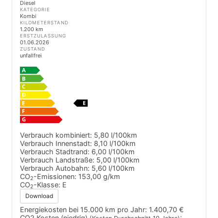
Diesel
KATEGORIE
Kombi
KILOMETERSTAND
1.200 km
ERSTZULASSUNG
01.06.2026
ZUSTAND
unfallfrei
Verbrauch kombiniert:
5,80 l/100km
Verbrauch Innenstadt:
8,10 l/100km
Verbrauch Stadtrand:
6,00 l/100km
Verbrauch Landstraße:
5,00 l/100km
Verbrauch Autobahn:
5,60 l/100km
CO
-Emissionen:
153,00 g/km
2
CO
-Klasse:
E
2
Download
Energiekosten bei 15.000 km pro Jahr:
1.400,70 €
CO2 Kosten (niedrig)
: