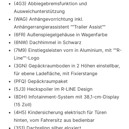
(4G3) Abbiegebremsfunktion und
Ausweichunterstützung
(WAG) Anhängevorrichtung inkl.
Anhängerrangierassistent ""Trailer Assist""
(6FR) Außenspiegelgehäuse in Wagenfarbe
(6NW) Dachhimmel in Schwarz
(7M9) Einstiegsleisten vorn in Aluminium, mit ""R-
Line""-Logo
(3GN) Gepäckraumboden in 2 Höhen einstellbar,
für ebene Ladefläche, mit Fixierstange
(PFQ) Gepäckraumpaket
(5J3) Heckspoiler im R-LINE Design
(8DH) Infotainment-System mit 38,1-cm-Display
(15 Zoll)
(4H5) Kindersicherung elektrisch für Türen
hinten, vom Fahrersitz aus bedienbar
(3S1) Dachreling silber eloxiert