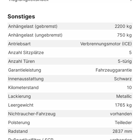
Sonstiges
Anhängelast (gebremst)
2200 kg
Anhängelast (ungebremst)
750 kg
Antriebsart
Verbrennungsmotor (ICE)
Anzahl Sitzplätze
5
Anzahl Türen
5-türig
Garantieleistung
Fahrzeuggarantie
Innenausstattung
Schwarz
Kilometerstand
10
Lackierung
Metallic
Leergewicht
1765 kg
Nichtraucher-Fahrzeug
vorhanden
Polsterung
Teilleder
Radstand
2837 mm
Rußpartikelfilter / SCR
vorhanden