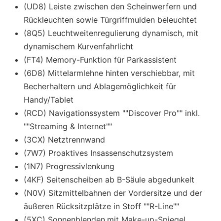
(UD8) Leiste zwischen den Scheinwerfern und
Rückleuchten sowie Türgriffmulden beleuchtet
(8Q5) Leuchtweitenregulierung dynamisch, mit
dynamischem Kurvenfahrlicht
(FT4) Memory-Funktion für Parkassistent
(6D8) Mittelarmlehne hinten verschiebbar, mit
Becherhaltern und Ablagemöglichkeit für
Handy/Tablet
(RCD) Navigationssystem ""Discover Pro"" inkl.
""Streaming & Internet""
(3CX) Netztrennwand
(7W7) Proaktives Insassenschutzsystem
(1N7) Progressivlenkung
(4KF) Seitenscheiben ab B-Säule abgedunkelt
(N0V) Sitzmittelbahnen der Vordersitze und der
äußeren Rücksitzplätze in Stoff ""R-Line""
(5XC) Sonnenblenden,mit Make-up-Spiegel