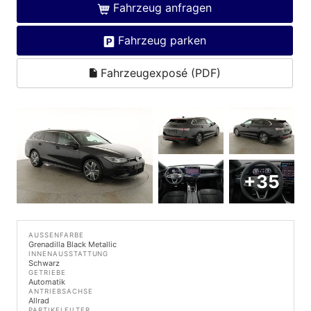
Fahrzeug anfragen
Fahrzeug parken
Fahrzeugexposé (PDF)
+35
AUSSENFARBE
Grenadilla Black Metallic
INNENAUSSTATTUNG
Schwarz
GETRIEBE
Automatik
ANTRIEBSACHSE
Allrad
PARTIKELFILTER