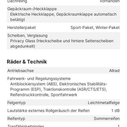
Dachreling
vorhanden
Gepäckraum-/Heckklappe
Elektrische Heckklappe, Gepäckraumklappe automatisch
betätigt
Herstellerpaket
Sport-Paket, Winter-Paket
Scheiben, Verglasung
Privacy Glass (Heckscheibe und hintere Seitenscheiben
abgedunkelt)
Räder & Technik
Antriebsachse
Allrad
Fahrwerk- und Regelungssysteme
Antiblockiersystem (ABS), Elektronisches Stabilitäts-
Programm (ESP), Traktionskontrolle (ASR/CTS/ETS),
Reifendruckkontrolle, Sportfahrwerk
Felgentyp
Leichtmetallfelge
Lautstärke externes Rollgeräusch der Reifen
1 dB
Reifentyp
Sommerreifen
Tragfähigkeitsindex
1