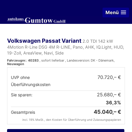
Menü
Volkswagen Passat Variant
2.0 TDI 142 kW
4Motion R-Line DSG 4M R-LINE, Pano, AHK, IQ.Light, HUD,
19-Zoll, AreaView, Navi, Side
Fahrzeugnr.
:
40283
,
sofort lieferbar
, Landesversion: DK - Dänemark,
Neuwagen
70.720,– €
UVP ohne
Überführungskosten
25.680,– €
Sie sparen:
36,3%
45.040,– €
Gesamtpreis
incl. 19% MwSt., den Kosten für Überführung und Zulassungspapieren