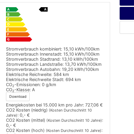
Stromverbrauch kombiniert:
15,10 kWh/100km
Stromverbrauch Innenstadt:
15,10 kWh/100km
Stromverbrauch Stadtrand:
13,10 kWh/100km
Stromverbrauch Landstraße:
13,70 kWh/100km
Stromverbrauch Autobahn:
19,20 kWh/100km
Elektrische Reichweite:
584 km
Elektrische Reichweite Stadt:
694 km
CO
-Emissionen:
0 g/km
2
CO
-Klasse:
A
2
Download
Energiekosten bei 15.000 km pro Jahr:
727,06 €
CO2 Kosten (niedrig)
(Kosten Durchschnitt 10
:
0,- €
Jahre)
CO2 Kosten (mittel)
:
(Kosten Durchschnitt 10 Jahre)
0,- €
CO2 Kosten (hoch)
:
(Kosten Durchschnitt 10 Jahre)