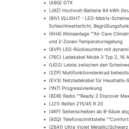
(A9Q) GTX
(J9Z) Hochvolt-Batterie 84 kWh (bru
(8IV) IQ.LIGHT - LED-Matrix-Scheinw
Schlechtwetterlicht, Begrüßungsfunk
(KH4) Klimaanlage ""Air Care Climatr
und 2-Zonen-Temperaturregelung
(8VP) LED-Rückleuchten mit dynamis
(76C) Ladekabel Mode 3 Typ 2, 16 
(UD2) Leiste zwischen den Scheinwe
(2ZP) Multifunktionslenkrad beheizb
(EV3) Netzladekabel für Haushalts-
(1N7) Progressivlenkung
(8DB) Radio ""Ready 2 Discover Max
(J21) Reifen 215/45 R 20
(4KF) Seitenscheiben ab B-Säule ab
(9ZQ) Telefonschnittstelle ""Comfort
(Z6A1) Ultra Violet Metallic/Schwarz