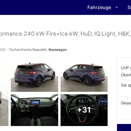
Fahrzeuge
S
ormance 240 kW Fire+Ice kW, HuD, IQ.Light, H&K,
 CZ - Tschechische Republik,
Neuwagen
UVP 
Über
Sie s
Gesa
+31