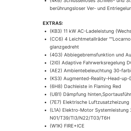
(4K6) Schlüsselloses Schließ- und St
berührungsloser Ver- und Entriegelu
EXTRAS:
(KB3) 11 kW AC-Ladeleistung (Wechs
(CC6) 4 Leichtmetallräder ""Locarno""
glanzgedreht
(4G3) Abbiegebremsfunktion und Au
(2I0) Adaptive Fahrwerksregelung DC
(AE2) Ambientebeleuchtung 30-farb
(KS3) Augmented-Reality-Head-up-D
(6H8) Dachleiste in Flaming Red
(UB1) Dämpfung hinten,Sportausfüh
(7E7) Elektrische Luftzusatzheizung
(L1A) Elektro-Motor Systemleistung
N01/T39/TI3/N22/T03/T6H
(W1K) FIRE+ICE