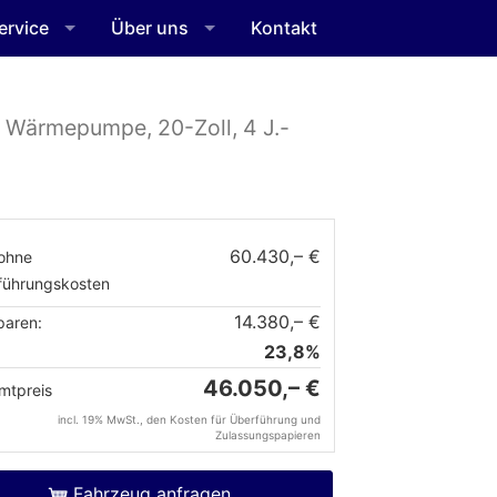
ervice
Über uns
Kontakt
 Wärmepumpe, 20-Zoll, 4 J.-
60.430,– €
ohne
führungskosten
14.380,– €
paren:
23,8%
46.050,– €
mtpreis
incl. 19% MwSt., den Kosten für Überführung und
Zulassungspapieren
Fahrzeug anfragen