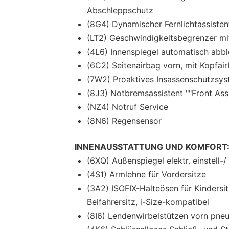
Abschleppschutz
(8G4) Dynamischer Fernlichtassistent
(LT2) Geschwindigkeitsbegrenzer m
(4L6) Innenspiegel automatisch abb
(6C2) Seitenairbag vorn, mit Kopfai
(7W2) Proaktives Insassenschutzsyst
(8J3) Notbremsassistent ""Front Ass
(NZ4) Notruf Service
(8N6) Regensensor
INNENAUSSTATTUNG UND KOMFORT
(6XQ) Außenspiegel elektr. einstell-
(4S1) Armlehne für Vordersitze
(3A2) ISOFIX-Halteösen für Kindersi
Beifahrersitz, i-Size-kompatibel
(8I6) Lendenwirbelstützen vorn pneu