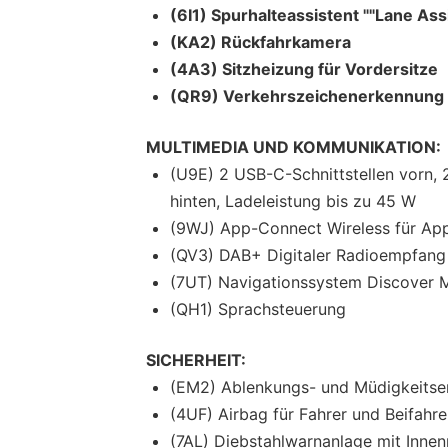
(6I1) Spurhalteassistent ""Lane Assi
(KA2) Rückfahrkamera
(4A3) Sitzheizung für Vordersitze
(QR9) Verkehrszeichenerkennung
MULTIMEDIA UND KOMMUNIKATION:
(U9E) 2 USB-C-Schnittstellen vorn,
hinten, Ladeleistung bis zu 45 W
(9WJ) App-Connect Wireless für App
(QV3) DAB+ Digitaler Radioempfang
(7UT) Navigationssystem Discover 
(QH1) Sprachsteuerung
SICHERHEIT:
(EM2) Ablenkungs- und Müdigkeits
(4UF) Airbag für Fahrer und Beifahre
(7AL) Diebstahlwarnanlage mit Inn