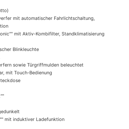
tto)
erfer mit automatischer Fahrlichtschaltung,
tion
onic"" mit Aktiv-Kombifilter, Standklimatisierung
cher Blinkleuchte
A
rfern sowie Türgriffmulden beleuchtet
ar, mit Touch-Bedienung
Steckdose
""
gedunkelt
"" mit induktiver Ladefunktion