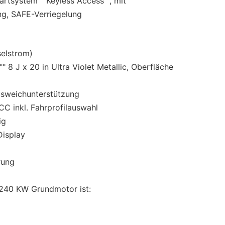
artsystem ""Keyless Access"", mit
ng, SAFE-Verriegelung
elstrom)
 8 J x 20 in Ultra Violet Metallic, Oberfläche
sweichunterstützung
C inkl. Fahrprofilauswahl
ig
isplay
rung
 240 KW Grundmotor ist: