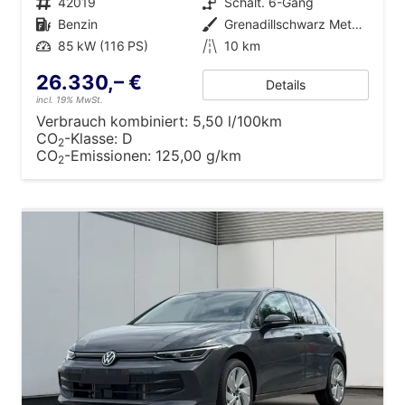
Fahrzeugnr.
42019
Getriebe
Schalt. 6-Gang
Kraftstoff
Benzin
Außenfarbe
Grenadillschwarz Metallic
Leistung
85 kW (116 PS)
Kilometerstand
10 km
26.330,– €
Details
incl. 19% MwSt.
Verbrauch kombiniert:
5,50 l/100km
CO
-Klasse:
D
2
CO
-Emissionen:
125,00 g/km
2