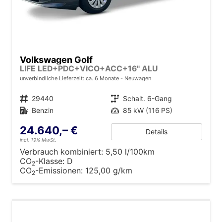
Volkswagen Golf
LIFE LED+PDC+VICO+ACC+16'' ALU
unverbindliche Lieferzeit: ca. 6 Monate
Neuwagen
Fahrzeugnr.
29440
Getriebe
Schalt. 6-Gang
Kraftstoff
Benzin
Leistung
85 kW (116 PS)
24.640,– €
Details
incl. 19% MwSt.
Verbrauch kombiniert:
5,50 l/100km
CO
-Klasse:
D
2
CO
-Emissionen:
125,00 g/km
2