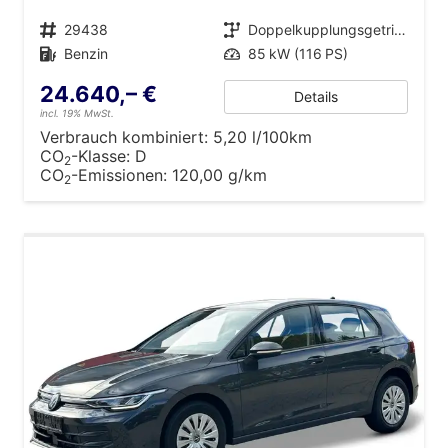
Fahrzeugnr.
29438
Getriebe
Doppelkupplungsgetriebe (DSG)
Kraftstoff
Benzin
Leistung
85 kW (116 PS)
24.640,– €
Details
incl. 19% MwSt.
Verbrauch kombiniert:
5,20 l/100km
CO
-Klasse:
D
2
CO
-Emissionen:
120,00 g/km
2