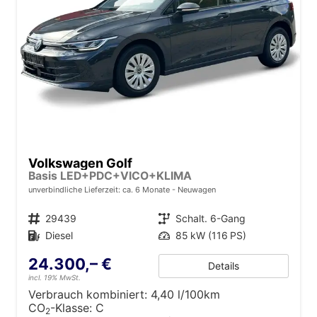
Volkswagen Golf
Basis LED+PDC+VICO+KLIMA
unverbindliche Lieferzeit: ca. 6 Monate
Neuwagen
Fahrzeugnr.
29439
Getriebe
Schalt. 6-Gang
Kraftstoff
Diesel
Leistung
85 kW (116 PS)
24.300,– €
Details
incl. 19% MwSt.
Verbrauch kombiniert:
4,40 l/100km
CO
-Klasse:
C
2