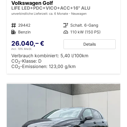
Volkswagen Golf
LIFE LED+PDC+VICO+ACC+16'' ALU
unverbindliche Lieferzeit: ca. 6 Monate
Neuwagen
Fahrzeugnr.
29442
Getriebe
Schalt. 6-Gang
Kraftstoff
Benzin
Leistung
110 kW (150 PS)
26.040,– €
Details
incl. 19% MwSt.
Verbrauch kombiniert:
5,40 l/100km
CO
-Klasse:
D
2
CO
-Emissionen:
123,00 g/km
2