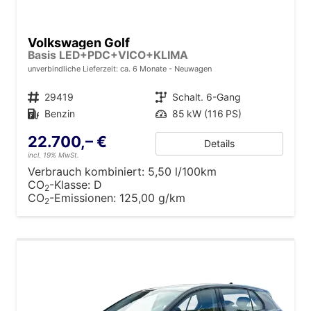
Volkswagen Golf
Basis LED+PDC+VICO+KLIMA
unverbindliche Lieferzeit: ca. 6 Monate
Neuwagen
Fahrzeugnr.
29419
Getriebe
Schalt. 6-Gang
Kraftstoff
Benzin
Leistung
85 kW (116 PS)
22.700,– €
Details
incl. 19% MwSt.
Verbrauch kombiniert:
5,50 l/100km
CO
-Klasse:
D
2
CO
-Emissionen:
125,00 g/km
2