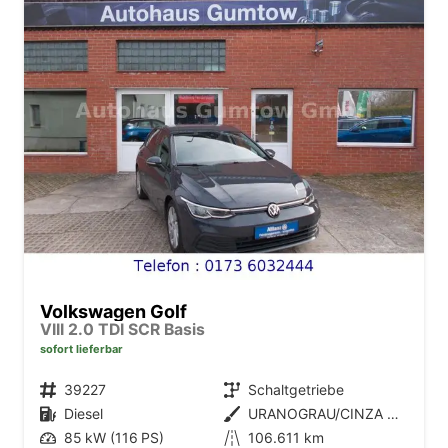
Volkswagen Golf
VIII 2.0 TDI SCR Basis
sofort lieferbar
Fahrzeugnr.
39227
Getriebe
Schaltgetriebe
Kraftstoff
Diesel
Außenfarbe
URANOGRAU/CINZA URANO
Leistung
85 kW (116 PS)
Kilometerstand
106.611 km