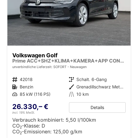
Volkswagen Golf
Prime ACC+SHZ+KLIMA+KAMERA+APP CONNECT+LED+17" ALU
unverbindliche Lieferzeit: SOFORT
Neuwagen
Fahrzeugnr.
42018
Getriebe
Schalt. 6-Gang
Kraftstoff
Benzin
Außenfarbe
Grenadillschwarz Metallic
Leistung
85 kW (116 PS)
Kilometerstand
10 km
26.330,– €
Details
incl. 19% MwSt.
Verbrauch kombiniert:
5,50 l/100km
CO
-Klasse:
D
2
CO
-Emissionen:
125,00 g/km
2