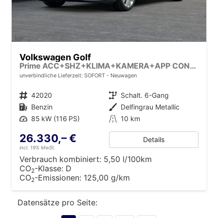
Volkswagen Golf
Prime ACC+SHZ+KLIMA+KAMERA+APP CONNECT+LED+17" ALU
unverbindliche Lieferzeit: SOFORT
Neuwagen
Fahrzeugnr.
42020
Getriebe
Schalt. 6-Gang
Kraftstoff
Benzin
Außenfarbe
Delfingrau Metallic
Leistung
85 kW (116 PS)
Kilometerstand
10 km
26.330,– €
Details
incl. 19% MwSt.
Verbrauch kombiniert:
5,50 l/100km
CO
-Klasse:
D
2
CO
-Emissionen:
125,00 g/km
2
Datensätze pro Seite: