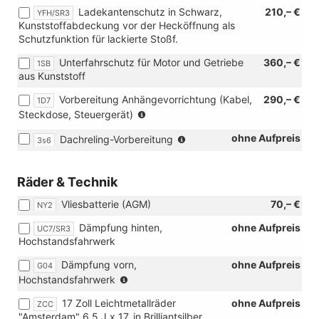
Ladekantenschutz in Schwarz,
210,– €
YFH/SR3
Kunststoffabdeckung vor der Hecköffnung als
Schutzfunktion für lackierte Stoßf.
Unterfahrschutz für Motor und Getriebe
360,– €
1SB
aus Kunststoff
Vorbereitung Anhängevorrichtung (Kabel,
290,– €
1D7
(nur
Steckdose, Steuergerät)
in
(Entfall
ohne Aufpreis
Dachreling-Vorbereitung
Verbindung
3s6
der
mit
Dachreling)
[0WV]
Räder & Technik
ulässiges
Gesamtgewicht
Vliesbatterie (AGM)
70,– €
NY2
2.500
kg)
Dämpfung hinten,
ohne Aufpreis
UC7/SR3
Hochstandsfahrwerk
Dämpfung vorn,
ohne Aufpreis
G04
(nur
Hochstandsfahrwerk
in
17 Zoll Leichtmetallräder
ohne Aufpreis
ZCC
Verbindung
"Amsterdam" 6,5 J x 17, in Brilliantsilber
mit