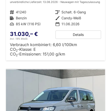
unverbindliche Lieferzeit:
13.08.2026
Neuwagen mit Tageszulassung
Fahrzeugnr.
41240
Getriebe
Schalt. 6-Gang
Kraftstoff
Benzin
Außenfarbe
Candy-Weiß
Leistung
85 kW (116 PS)
11.06.2026
31.030,– €
Details
incl. 19% MwSt.
Verbrauch kombiniert:
6,60 l/100km
CO
-Klasse:
E
2
CO
-Emissionen:
151,00 g/km
2