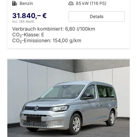
Kraftstoff
Benzin
Leistung
85 kW (116 PS)
31.840,– €
Details
incl. 19% MwSt.
Verbrauch kombiniert:
6,80 l/100km
CO
-Klasse:
E
2
CO
-Emissionen:
154,00 g/km
2