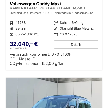
Volkswagen Caddy Maxi
KAMERA+APP+PDC+ACC+LANE ASSIST
unverbindliche Lieferzeit: SOFORT
Neuwagen mit Tageszulassung
Fahrzeugnr.
41938
Getriebe
Schalt. 6-Gang
Kraftstoff
Benzin
Außenfarbe
Starlight Blue Metallic
Leistung
85 kW (116 PS)
23.07.2026
32.040,– €
Details
incl. 19% MwSt.
Verbrauch kombiniert:
6,70 l/100km
CO
-Klasse:
E
2
CO
-Emissionen:
152,00 g/km
2