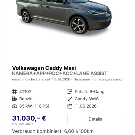
Volkswagen Caddy Maxi
KAMERA+APP+PDC+ACC+LANE ASSIST
unverbindliche Lieferzeit:
13.08.2026
Neuwagen mit Tageszulassung
Fahrzeugnr.
41102
Getriebe
Schalt. 6-Gang
Kraftstoff
Benzin
Außenfarbe
Candy-Weiß
Leistung
85 kW (116 PS)
11.06.2026
31.030,– €
Details
incl. 19% MwSt.
Verbrauch kombiniert:
6,60 l/100km