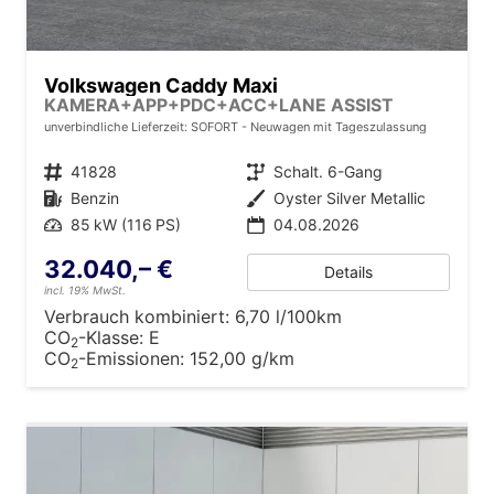
Volkswagen Caddy Maxi
KAMERA+APP+PDC+ACC+LANE ASSIST
unverbindliche Lieferzeit: SOFORT
Neuwagen mit Tageszulassung
Fahrzeugnr.
41828
Getriebe
Schalt. 6-Gang
Kraftstoff
Benzin
Außenfarbe
Oyster Silver Metallic
Leistung
85 kW (116 PS)
04.08.2026
32.040,– €
Details
incl. 19% MwSt.
Verbrauch kombiniert:
6,70 l/100km
CO
-Klasse:
E
2
CO
-Emissionen:
152,00 g/km
2