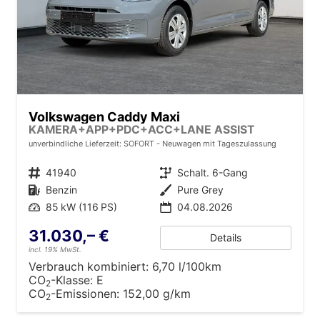
Volkswagen Caddy Maxi
KAMERA+APP+PDC+ACC+LANE ASSIST
unverbindliche Lieferzeit: SOFORT
Neuwagen mit Tageszulassung
Fahrzeugnr.
41940
Getriebe
Schalt. 6-Gang
Kraftstoff
Benzin
Außenfarbe
Pure Grey
Leistung
85 kW (116 PS)
04.08.2026
31.030,– €
Details
incl. 19% MwSt.
Verbrauch kombiniert:
6,70 l/100km
CO
-Klasse:
E
2
CO
-Emissionen:
152,00 g/km
2