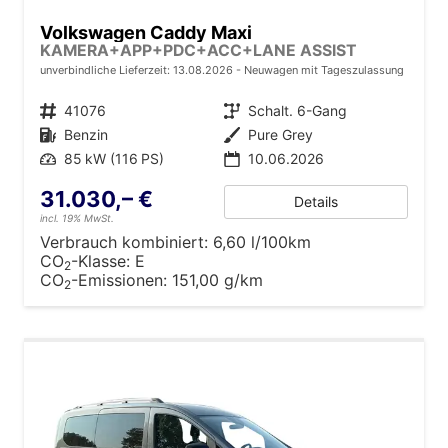
Volkswagen Caddy Maxi
KAMERA+APP+PDC+ACC+LANE ASSIST
unverbindliche Lieferzeit:
13.08.2026
Neuwagen mit Tageszulassung
Fahrzeugnr.
41076
Getriebe
Schalt. 6-Gang
Kraftstoff
Benzin
Außenfarbe
Pure Grey
Leistung
85 kW (116 PS)
10.06.2026
31.030,– €
Details
incl. 19% MwSt.
Verbrauch kombiniert:
6,60 l/100km
CO
-Klasse:
E
2
CO
-Emissionen:
151,00 g/km
2