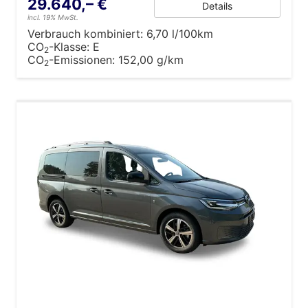
29.640,– €
Details
incl. 19% MwSt.
Verbrauch kombiniert:
6,70 l/100km
CO
-Klasse:
E
2
CO
-Emissionen:
152,00 g/km
2