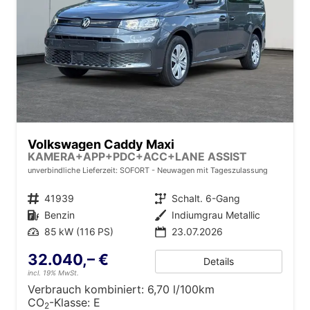
Volkswagen Caddy Maxi
KAMERA+APP+PDC+ACC+LANE ASSIST
unverbindliche Lieferzeit: SOFORT
Neuwagen mit Tageszulassung
Fahrzeugnr.
41939
Getriebe
Schalt. 6-Gang
Kraftstoff
Benzin
Außenfarbe
Indiumgrau Metallic
Leistung
85 kW (116 PS)
23.07.2026
32.040,– €
Details
incl. 19% MwSt.
Verbrauch kombiniert:
6,70 l/100km
CO
-Klasse:
E
2