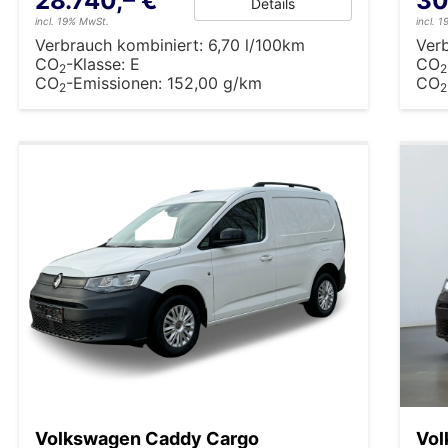
28.740,– €
30
Details
incl. 19% MwSt.
incl. 
Verbrauch kombiniert:
6,70 l/100km
Ver
CO
-Klasse:
E
CO
2
2
CO
-Emissionen:
152,00 g/km
CO
2
2
Volkswagen Caddy Cargo
Vol