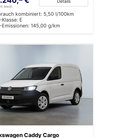
.240,– €
Details
19% MwSt.
brauch kombiniert:
5,50 l/100km
-Klasse:
E
-Emissionen:
145,00 g/km
kswagen Caddy Cargo