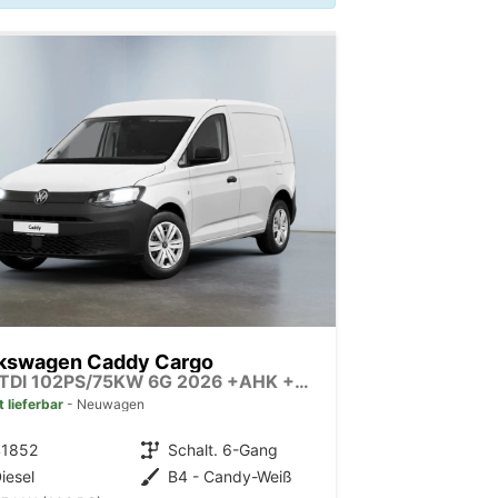
kswagen Caddy Cargo
2.0 TDI 102PS/75KW 6G 2026 +AHK +Klima +AppConnect +PDC +FrontAssist +LaneAssist +Tempomat +Verkehrszeichen +GJR +10"Touch
t lieferbar
Neuwagen
41852
Getriebe
Schalt. 6-Gang
iesel
Außenfarbe
B4 - Candy-Weiß