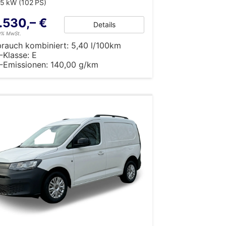
5 kW (102 PS)
.530,– €
Details
19% MwSt.
brauch kombiniert:
5,40 l/100km
-Klasse:
E
-Emissionen:
140,00 g/km