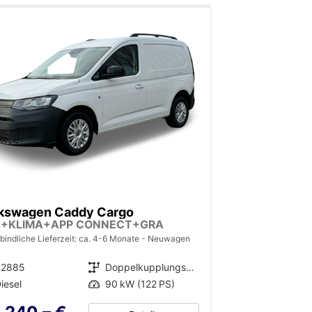
kswagen Caddy Cargo
C+KLIMA+APP CONNECT+GRA
bindliche Lieferzeit: ca. 4-6 Monate
Neuwagen
42885
Getriebe
Doppelkupplungsgetriebe (DSG)
iesel
Leistung
90 kW (122 PS)