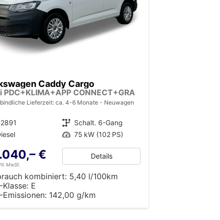
kswagen Caddy Cargo
i PDC+KLIMA+APP CONNECT+GRA
bindliche Lieferzeit: ca. 4-6 Monate
Neuwagen
42891
Getriebe
Schalt. 6-Gang
iesel
Leistung
75 kW (102 PS)
.040,– €
Details
19% MwSt.
brauch kombiniert:
5,40 l/100km
-Klasse:
E
-Emissionen:
142,00 g/km