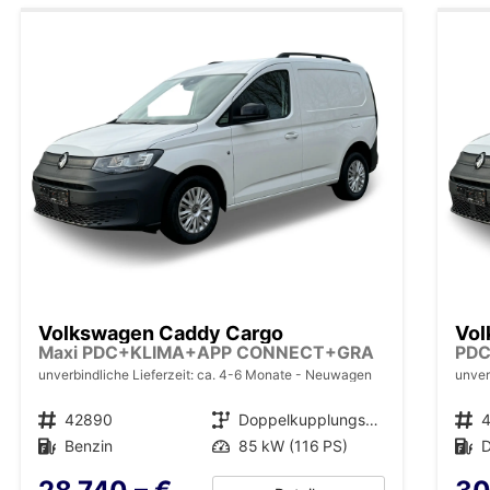
Volkswagen Caddy Cargo
Vol
Maxi PDC+KLIMA+APP CONNECT+GRA
PD
unverbindliche Lieferzeit: ca. 4-6 Monate
Neuwagen
unver
Fahrzeugnr.
42890
Getriebe
Doppelkupplungsgetriebe (DSG)
Fahrzeugnr.
Kraftstoff
Benzin
Leistung
85 kW (116 PS)
Kraftstoff
D