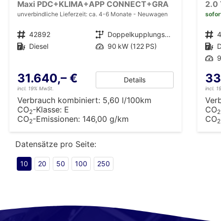
Maxi PDC+KLIMA+APP CONNECT+GRA
unverbindliche Lieferzeit: ca. 4-6 Monate
Neuwagen
sofor
Fahrzeugnr.
42892
Getriebe
Doppelkupplungsgetriebe (DSG)
Fahrzeugnr.
Kraftstoff
Diesel
Leistung
90 kW (122 PS)
Kraftstoff
D
Leistung
9
31.640,– €
33
Details
incl. 19% MwSt.
incl. 
Verbrauch kombiniert:
5,60 l/100km
Ver
CO
-Klasse:
E
CO
2
2
CO
-Emissionen:
146,00 g/km
CO
2
2
Datensätze pro Seite:
10
20
50
100
250