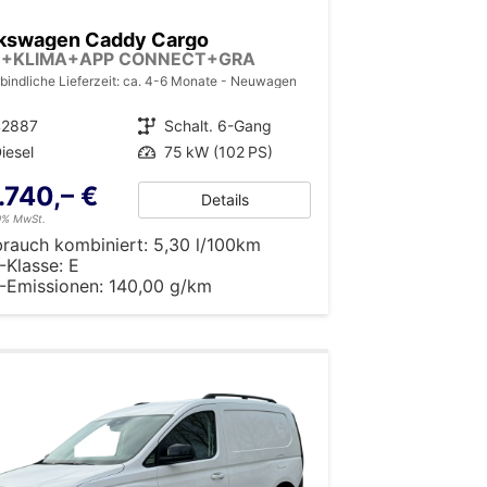
kswagen Caddy Cargo
C+KLIMA+APP CONNECT+GRA
bindliche Lieferzeit: ca. 4-6 Monate
Neuwagen
42887
Getriebe
Schalt. 6-Gang
iesel
Leistung
75 kW (102 PS)
.740,– €
Details
19% MwSt.
brauch kombiniert:
5,30 l/100km
-Klasse:
E
-Emissionen:
140,00 g/km