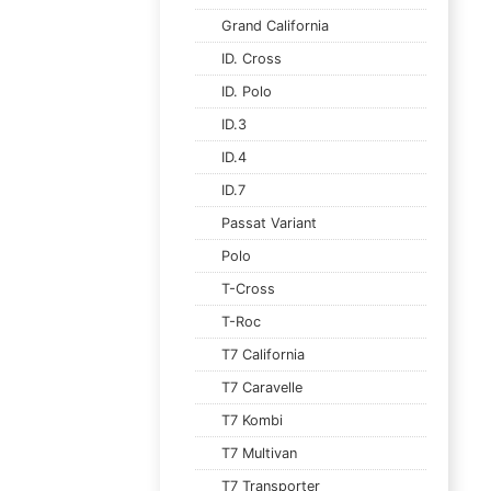
Grand California
ID. Cross
ID. Polo
ID.3
ID.4
ID.7
Passat Variant
Polo
T-Cross
T-Roc
T7 California
T7 Caravelle
T7 Kombi
T7 Multivan
T7 Transporter