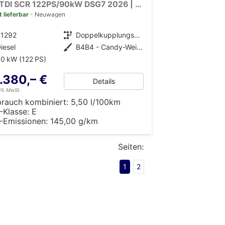
2.0 TDI SCR 122PS/90kW DSG7 2026 | +2xSchiebetür +AHK +ParkAssist +RFK +PDC +ACC +LaneAssist +SideAssist +FrontAssist +LED +Licht&Sicht +Klima +Sitzhzg +KeylessStart +DigitalCockpit +10"Touch +CarPlay +Winterpaket
t lieferbar
Neuwagen
41292
Getriebe
Doppelkupplungsgetriebe (DSG)
iesel
Außenfarbe
B4B4 - Candy-Weiß Uni.
0 kW (122 PS)
.380,– €
Details
19% MwSt.
brauch kombiniert:
5,50 l/100km
-Klasse:
E
-Emissionen:
145,00 g/km
Seiten:
1
2