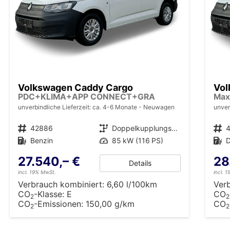
Volkswagen Caddy Cargo
Vol
PDC+KLIMA+APP CONNECT+GRA
Max
unverbindliche Lieferzeit: ca. 4-6 Monate
Neuwagen
unver
Fahrzeugnr.
42886
Getriebe
Doppelkupplungsgetriebe (DSG)
Fahrzeugnr.
Kraftstoff
Benzin
Leistung
85 kW (116 PS)
Kraftstoff
D
27.540,– €
28
Details
incl. 19% MwSt.
incl. 
Verbrauch kombiniert:
6,60 l/100km
Ver
CO
-Klasse:
E
CO
2
2
CO
-Emissionen:
150,00 g/km
CO
2
2