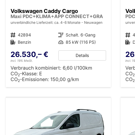
Volkswagen Caddy Cargo
Vol
Maxi PDC+KLIMA+APP CONNECT+GRA
PD
unverbindliche Lieferzeit: ca. 4-6 Monate
Neuwagen
unver
Fahrzeugnr.
42894
Getriebe
Schalt. 6-Gang
Fahrzeugnr.
Kraftstoff
Benzin
Leistung
85 kW (116 PS)
Kraftstoff
D
26.530,– €
26
Details
incl. 19% MwSt.
incl. 
Verbrauch kombiniert:
6,60 l/100km
Ver
CO
-Klasse:
E
CO
2
2
CO
-Emissionen:
150,00 g/km
CO
2
2