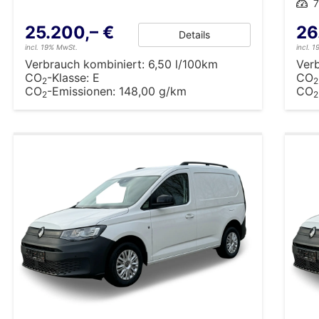
Leistung
7
25.200,– €
26
Details
incl. 19% MwSt.
incl. 
Verbrauch kombiniert:
6,50 l/100km
Ver
CO
-Klasse:
E
CO
2
2
CO
-Emissionen:
148,00 g/km
CO
2
2