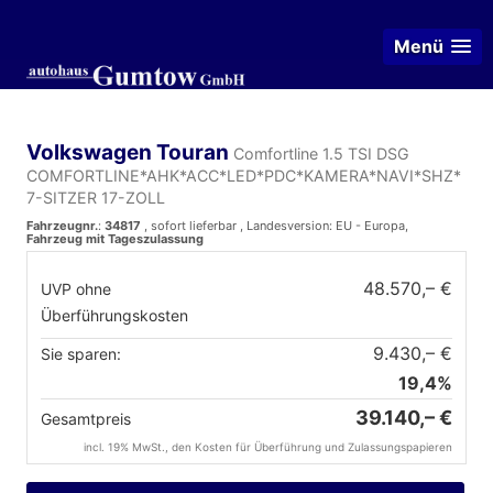
Menü
Volkswagen Touran
Comfortline 1.5 TSI DSG
COMFORTLINE*AHK*ACC*LED*PDC*KAMERA*NAVI*SHZ*
7-SITZER 17-ZOLL
Fahrzeugnr.
:
34817
,
sofort lieferbar
, Landesversion: EU - Europa,
Fahrzeug mit Tageszulassung
48.570,– €
UVP ohne
Überführungskosten
9.430,– €
Sie sparen:
19,4%
39.140,– €
Gesamtpreis
incl. 19% MwSt., den Kosten für Überführung und Zulassungspapieren