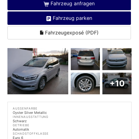
Fahrzeug anfragen
Fahrzeug parken
Fahrzeugexposé (PDF)
+10
AUSSENFARBE
Oyster Silver Metallic
INNENAUSSTATTUNG
Schwarz
GETRIEBE
Automatik
SCHADSTOFFKLASSE
Euro 6