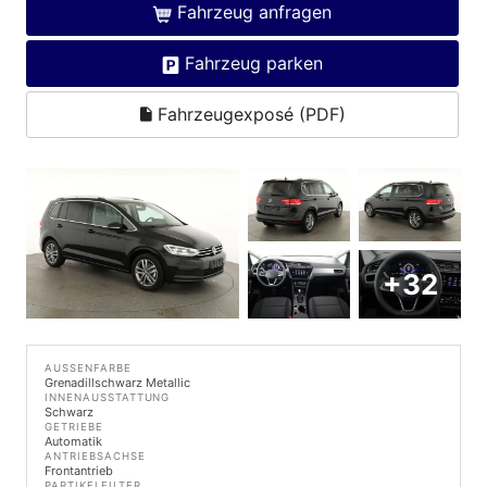
Fahrzeug anfragen
Fahrzeug parken
Fahrzeugexposé (PDF)
+32
AUSSENFARBE
Grenadillschwarz Metallic
INNENAUSSTATTUNG
Schwarz
GETRIEBE
Automatik
ANTRIEBSACHSE
Frontantrieb
PARTIKELFILTER