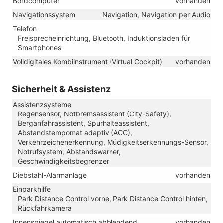
Bordcomputer
vorhanden
Navigationssystem
Navigation, Navigation per Audio
Telefon
Freisprecheinrichtung, Bluetooth, Induktionsladen für
Smartphones
Volldigitales Kombiinstrument (Virtual Cockpit)
vorhanden
Sicherheit & Assistenz
Assistenzsysteme
Regensensor, Notbremsassistent (City-Safety),
Berganfahrassistent, Spurhalteassistent,
Abstandstempomat adaptiv (ACC),
Verkehrzeichenerkennung, Müdigkeitserkennungs-Sensor,
Notrufsystem, Abstandswarner,
Geschwindigkeitsbegrenzer
Diebstahl-Alarmanlage
vorhanden
Einparkhilfe
Park Distance Control vorne, Park Distance Control hinten,
Rückfahrkamera
Innenspiegel automatisch abblendend
vorhanden