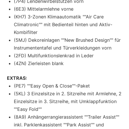
(7P4) Lendenwirbelstützen vorn
(6E3) Mittelarmlehne vorne
(KH7) 3-Zonen Klimaautomatik ""Air Care
Climatronic"" mit Bedienteil hinten und Aktiv-
Kombifilter
(5MJ) Dekoreinlagen ""New Brushed Design"" für
Instrumententafel und Türverkleidungen vorn
(2FD) Multifunktionslenkrad in Leder
(4ZN) Zierleisten blank
EXTRAS:
(PE7) ""Easy Open & Close""-Paket
(5KL) 3 Einzelsitze in 2. Sitzreihe mit Armlehne, 2
Einzelsitze in 3. Sitzreihe, mit Umklappfunktion
""Easy Fold""
(8A9) Anhängerrangierassistent ""Trailer Assist""
inkl. Parklenkassistent ""Park Assist"" und