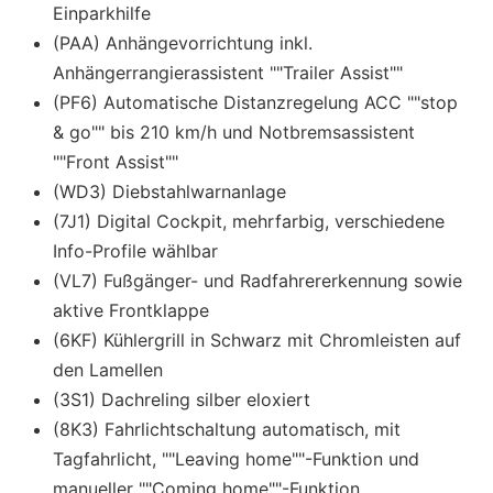
Einparkhilfe
(PAA) Anhängevorrichtung inkl.
Anhängerrangierassistent ""Trailer Assist""
(PF6) Automatische Distanzregelung ACC ""stop
& go"" bis 210 km/h und Notbremsassistent
""Front Assist""
(WD3) Diebstahlwarnanlage
(7J1) Digital Cockpit, mehrfarbig, verschiedene
Info-Profile wählbar
(VL7) Fußgänger- und Radfahrererkennung sowie
aktive Frontklappe
(6KF) Kühlergrill in Schwarz mit Chromleisten auf
den Lamellen
(3S1) Dachreling silber eloxiert
(8K3) Fahrlichtschaltung automatisch, mit
Tagfahrlicht, ""Leaving home""-Funktion und
manueller ""Coming home""-Funktion