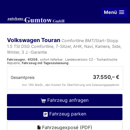
Menü
Volkswagen Touran
Comfortline BMT/Start-Stopp
1.5 TSI DSG Comfortline, 7-Sitzer, AHK, Navi, Kamera, Side,
Winter, 3 J.-Garantie
Fahrzeugnr.
:
41208
,
sofort lieferbar
, Landesversion: CZ - Tschechische
Republik,
Fahrzeug mit Tageszulassung
37.550,– €
Gesamtpreis
incl. 19% MwSt., den Kosten für Überführung und Zulassungspapieren
Fahrzeug anfragen
Fahrzeug parken
Fahrzeugexposé (PDF)