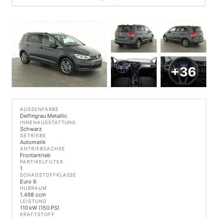
+36
AUSSENFARBE
Delfingrau Metallic
INNENAUSSTATTUNG
Schwarz
GETRIEBE
Automatik
ANTRIEBSACHSE
Frontantrieb
PARTIKELFILTER
1
SCHADSTOFFKLASSE
Euro 6
HUBRAUM
1.498 ccm
LEISTUNG
110 kW (150 PS)
KRAFTSTOFF