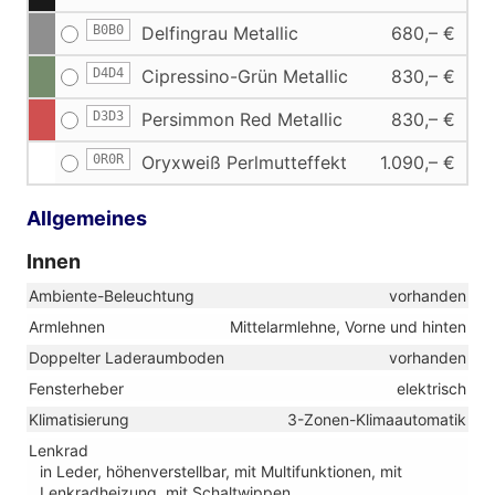
B0B0
Delfingrau Metallic
680,– €
D4D4
Cipressino-Grün Metallic
830,– €
D3D3
Persimmon Red Metallic
830,– €
0R0R
Oryxweiß Perlmutteffekt
1.090,– €
Allgemeines
Innen
Ambiente-Beleuchtung
vorhanden
Armlehnen
Mittelarmlehne, Vorne und hinten
Doppelter Laderaumboden
vorhanden
Fensterheber
elektrisch
Klimatisierung
3-Zonen-Klimaautomatik
Lenkrad
in Leder, höhenverstellbar, mit Multifunktionen, mit
Lenkradheizung, mit Schaltwippen