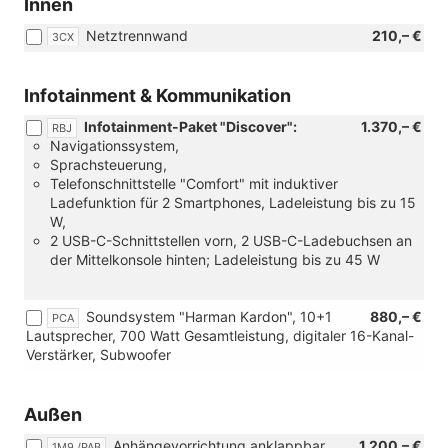
Innen
Netztrennwand
210,– €
3CX
Infotainment & Kommunikation
Infotainment-Paket "Discover":
1.370,– €
RBJ
Navigationssystem,
Sprachsteuerung,
Telefonschnittstelle "Comfort" mit induktiver
Ladefunktion für 2 Smartphones, Ladeleistung bis zu 15
W,
2 USB-C-Schnittstellen vorn, 2 USB-C-Ladebuchsen an
der Mittelkonsole hinten; Ladeleistung bis zu 45 W
Soundsystem "Harman Kardon", 10+1
880,– €
PCA
Lautsprecher, 700 Watt Gesamtleistung, digitaler 16-Kanal-
Verstärker, Subwoofer
Außen
Anhängevorrichtung anklappbar,
1.200,– €
1M9 /PAB