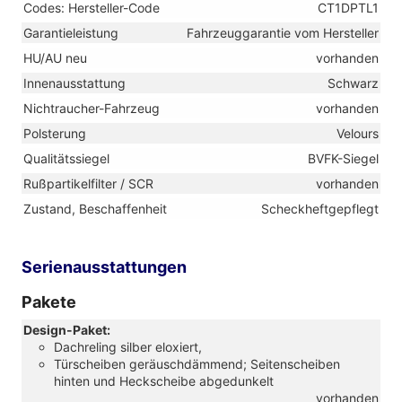
Codes: Hersteller-Code
CT1DPTL1
Garantieleistung
Fahrzeuggarantie vom Hersteller
HU/AU neu
vorhanden
Innenausstattung
Schwarz
Nichtraucher-Fahrzeug
vorhanden
Polsterung
Velours
Qualitätssiegel
BVFK-Siegel
Rußpartikelfilter / SCR
vorhanden
Zustand, Beschaffenheit
Scheckheftgepflegt
Serienausstattungen
Pakete
Design-Paket:
Dachreling silber eloxiert,
Türscheiben geräuschdämmend; Seitenscheiben
hinten und Heckscheibe abgedunkelt
vorhanden