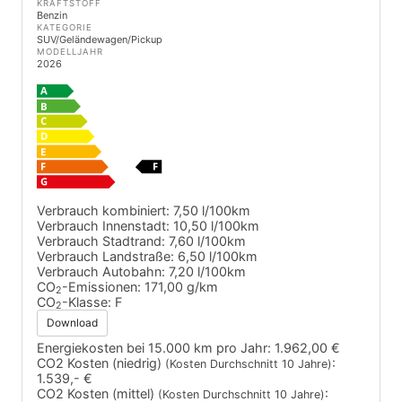
KRAFTSTOFF
Benzin
KATEGORIE
SUV/Geländewagen/Pickup
MODELLJAHR
2026
Verbrauch kombiniert:
7,50 l/100km
Verbrauch Innenstadt:
10,50 l/100km
Verbrauch Stadtrand:
7,60 l/100km
Verbrauch Landstraße:
6,50 l/100km
Verbrauch Autobahn:
7,20 l/100km
CO
-Emissionen:
171,00 g/km
2
CO
-Klasse:
F
2
Download
Energiekosten bei 15.000 km pro Jahr:
1.962,00 €
CO2 Kosten (niedrig)
:
(Kosten Durchschnitt 10 Jahre)
1.539,- €
CO2 Kosten (mittel)
:
(Kosten Durchschnitt 10 Jahre)