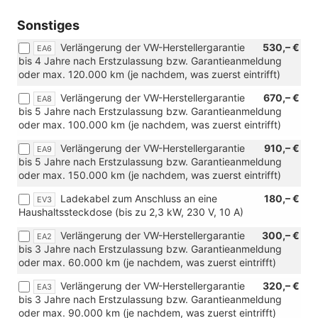
"Bologna",
[PJQ]
Sonstiges
19"
Leichtmetallfelgen
Verlängerung der VW-Herstellergarantie
530,– €
EA6
"Catania",
bis 4 Jahre nach Erstzulassung bzw. Garantieanmeldung
[PJS]
oder max. 120.000 km (je nachdem, was zuerst eintrifft)
20"
Leichtmetallfelgen
Verlängerung der VW-Herstellergarantie
670,– €
EA8
"Cannes"
bis 5 Jahre nach Erstzulassung bzw. Garantieanmeldung
oder
oder max. 100.000 km (je nachdem, was zuerst eintrifft)
[PJU]
Verlängerung der VW-Herstellergarantie
910,– €
20"
EA9
bis 5 Jahre nach Erstzulassung bzw. Garantieanmeldung
Leichtmetallfelgen
oder max. 150.000 km (je nachdem, was zuerst eintrifft)
"York")
Ladekabel zum Anschluss an eine
180,– €
EV3
Haushaltssteckdose (bis zu 2,3 kW, 230 V, 10 A)
Verlängerung der VW-Herstellergarantie
300,– €
EA2
bis 3 Jahre nach Erstzulassung bzw. Garantieanmeldung
oder max. 60.000 km (je nachdem, was zuerst eintrifft)
Verlängerung der VW-Herstellergarantie
320,– €
EA3
bis 3 Jahre nach Erstzulassung bzw. Garantieanmeldung
oder max. 90.000 km (je nachdem, was zuerst eintrifft)