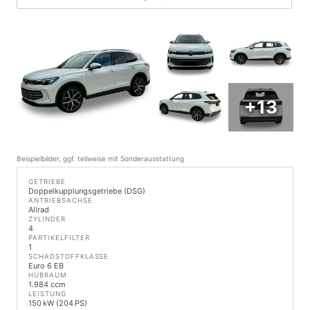
+13
Beispielbilder, ggf. teilweise mit Sonderausstattung
GETRIEBE
Doppelkupplungsgetriebe (DSG)
ANTRIEBSACHSE
Allrad
ZYLINDER
4
PARTIKELFILTER
1
SCHADSTOFFKLASSE
Euro 6 EB
HUBRAUM
1.984 ccm
LEISTUNG
150 kW (204 PS)