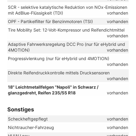
SCR - selektive katalytische Reduktion von NOx-Emissionen
mit AdBlue-Flüssigkeit (TDI)
vorhanden
OPF - Partikelfilter für Benzinmotoren (TSI)
vorhanden
Tire Mobility Set: 12-Volt-Kompressor und Reifendichtmittel
vorhanden
Adaptive Fahrwerksregelung DCC Pro (nur für eHybrid und
4MOTION)
vorhanden
Progressivlenkung (nur für eHybrid und 4MOTION)
vorhanden
Direkte Reifendruckkontrolle mittels Drucksensoren
vorhanden
18" Leichtmetallfelgen "Napoli" in Schwarz /
glanzgedreht, Reifen 235/55 R18
vorhanden
Sonstiges
Scheckheftgepflegt
vorhanden
Nichtraucher-Fahrzeug
vorhanden
HU/AU neu
vorhanden