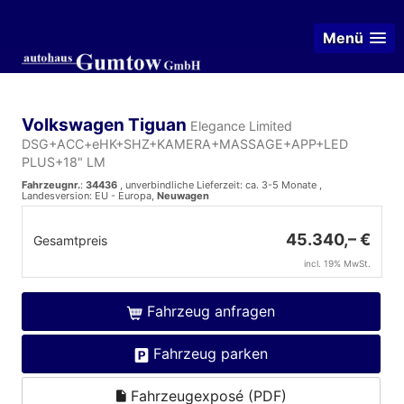
Menü
Volkswagen Tiguan
Elegance Limited
DSG+ACC+eHK+SHZ+KAMERA+MASSAGE+APP+LED
PLUS+18" LM
Fahrzeugnr.
:
34436
, unverbindliche Lieferzeit: ca. 3-5 Monate ,
Landesversion: EU - Europa,
Neuwagen
45.340,– €
Gesamtpreis
incl. 19% MwSt.
Fahrzeug anfragen
Fahrzeug parken
Fahrzeugexposé (PDF)