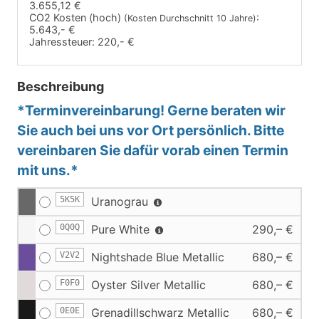
3.655,12 €
CO2 Kosten (hoch)
:
(Kosten Durchschnitt 10 Jahre)
5.643,- €
Jahressteuer:
220,- €
Beschreibung
*Terminvereinbarung! Gerne beraten wir
Sie auch bei uns vor Ort persönlich. Bitte
vereinbaren Sie dafür vorab einen Termin
mit uns.*
5K5K
Uranograu
0Q0Q
Pure White
290,– €
V2V2
Nightshade Blue Metallic
680,– €
F0F0
Oyster Silver Metallic
680,– €
0E0E
Grenadillschwarz Metallic
680,– €