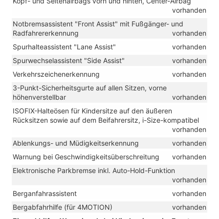
Kopf- und Seitenairbags vorn und hinten, Center-Airbag
vorhanden
Notbremsassistent "Front Assist" mit Fußgänger- und
Radfahrererkennung
vorhanden
Spurhalteassistent "Lane Assist"
vorhanden
Spurwechselassistent "Side Assist"
vorhanden
Verkehrszeichenerkennung
vorhanden
3-Punkt-Sicherheitsgurte auf allen Sitzen, vorne
höhenverstellbar
vorhanden
ISOFIX-Halteösen für Kindersitze auf den äußeren
Rücksitzen sowie auf dem Beifahrersitz, i-Size-kompatibel
vorhanden
Ablenkungs- und Müdigkeitserkennung
vorhanden
Warnung bei Geschwindigkeitsüberschreitung
vorhanden
Elektronische Parkbremse inkl. Auto-Hold-Funktion
vorhanden
Berganfahrassistent
vorhanden
Bergabfahrhilfe (für 4MOTION)
vorhanden