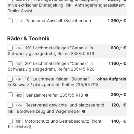
mit elektrischer Entriegelung; inkl. Anhängerrangierassistent
Trailer Assist
Panorama-Ausstell-/Schiebedach
1.360,– €
3FU
Räder & Technik
19" Leichtmetallfelgen "Catania" in
630,– €
PJQ
Schwarz / glanzgedreht, Reifen 235/50 R19
20" Leichtmetallfelgen "Cannes" in
1.160,– €
PJS
Schwarz / glanzgedreht, Reifen 235/45 R20
18" Leichtmetallfelgen "Bologna"
ohne Aufpreis
PJP
in Schwarz / glanzgedreht, Reifen 235/55 R18
(Nicht
260,– €
Ganzjahresreifen 235/55 R18
H8X
in
Reserverad gewichts- und platzsparend
120,– €
PRA
Verbindung
(Nicht
inkl. Bordwerkzeug und Wagenheber
mit:
für
[PJP]
Motorschutz und Getriebeschutz (nicht
140,– €
1SK
eHybrid)
18"
für eHybrid)
Leichtmetallfelgen