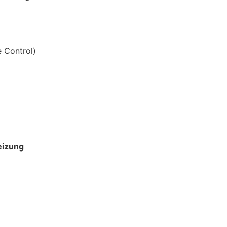
 Control)
eizung