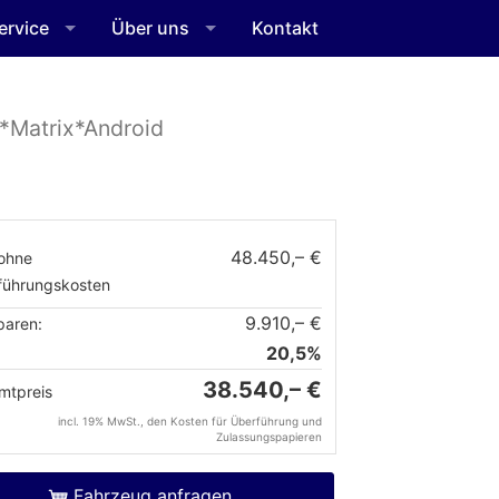
ervice
Über uns
Kontakt
*Matrix*Android
48.450,– €
ohne
führungskosten
9.910,– €
paren:
20,5%
38.540,– €
mtpreis
incl. 19% MwSt., den Kosten für Überführung und
Zulassungspapieren
Fahrzeug anfragen