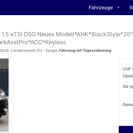
Fahrzeuge
S
e 1.5 eTSI DSG Neues Modell*AHK*BlackStyle*20"
rkAsstPro*ACC*Keyless
.2026
, Landesversion: EU - Europa,
Fahrzeug mit Tageszulassung
UVP 
Über
Sie s
Gesa