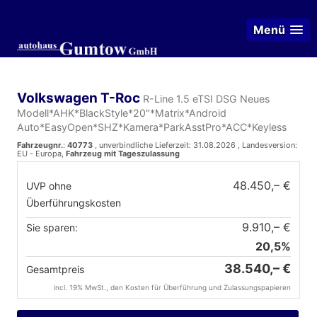
Menü
Volkswagen T-Roc
R-Line 1.5 eTSI DSG Neues
Modell*AHK*BlackStyle*20"*Matrix*Android
Auto*EasyOpen*SHZ*Kamera*ParkAsstPro*ACC*Keyless
Fahrzeugnr.
:
40773
, unverbindliche Lieferzeit:
31.08.2026
, Landesversion:
EU - Europa,
Fahrzeug mit Tageszulassung
48.450,– €
UVP ohne
Überführungskosten
9.910,– €
Sie sparen:
20,5%
38.540,– €
Gesamtpreis
incl. 19% MwSt., den Kosten für Überführung und Zulassungspapieren