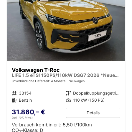
Volkswagen T-Roc
LIFE 1.5 eTSI 150PS/110kW DSG7 2026 *Neues Modell*
unverbindliche Lieferzeit:
4 Monate
Neuwagen
Fahrzeugnr.
33154
Getriebe
Doppelkupplungsgetriebe (DSG)
Kraftstoff
Benzin
Leistung
110 kW (150 PS)
31.860,– €
Details
incl. 19% MwSt.
Verbrauch kombiniert:
5,50 l/100km
CO
-Klasse:
D
2