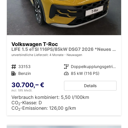
Volkswagen T-Roc
LIFE 1.5 eTSI 116PS/85kW DSG7 2026 *Neues Modell*
unverbindliche Lieferzeit:
4 Monate
Neuwagen
Fahrzeugnr.
33153
Getriebe
Doppelkupplungsgetriebe (DSG)
Kraftstoff
Benzin
Leistung
85 kW (116 PS)
30.700,– €
Details
incl. 19% MwSt.
Verbrauch kombiniert:
5,50 l/100km
CO
-Klasse:
D
2
CO
-Emissionen:
126,00 g/km
2