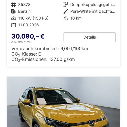
Fahrzeugnr.
35378
Getriebe
Doppelkupplungsgetriebe (DSG)
Kraftstoff
Benzin
Außenfarbe
Pure-White mit Dachfarbe in Deep Black Perleffekt
Leistung
110 kW (150 PS)
Kilometerstand
10 km
11.03.2026
30.090,– €
Details
incl. 19% MwSt.
Verbrauch kombiniert:
6,00 l/100km
CO
-Klasse:
E
2
CO
-Emissionen:
137,00 g/km
2