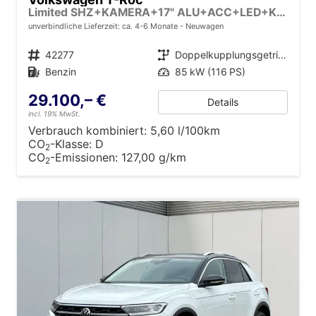
Limited SHZ+KAMERA+17" ALU+ACC+LED+KLIMA+PARK ASSIST
unverbindliche Lieferzeit: ca. 4-6 Monate
Neuwagen
Fahrzeugnr.
42277
Getriebe
Doppelkupplungsgetriebe (DSG)
Kraftstoff
Benzin
Leistung
85 kW (116 PS)
29.100,– €
Details
incl. 19% MwSt.
Verbrauch kombiniert:
5,60 l/100km
CO
-Klasse:
D
2
CO
-Emissionen:
127,00 g/km
2