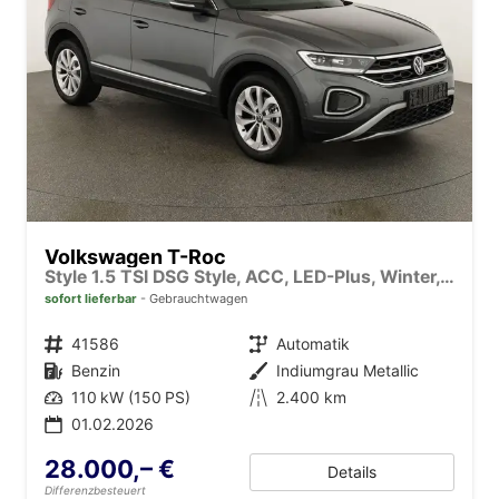
Volkswagen T-Roc
Style 1.5 TSI DSG Style, ACC, LED-Plus, Winter, 17-Zoll
sofort lieferbar
Gebrauchtwagen
Fahrzeugnr.
41586
Getriebe
Automatik
Kraftstoff
Benzin
Außenfarbe
Indiumgrau Metallic
Leistung
110 kW (150 PS)
Kilometerstand
2.400 km
01.02.2026
28.000,– €
Details
Differenzbesteuert