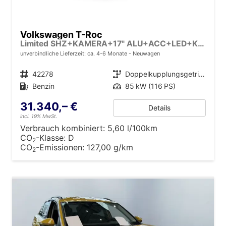
Volkswagen T-Roc
Limited SHZ+KAMERA+17" ALU+ACC+LED+KLIMA+PARK ASSIST
unverbindliche Lieferzeit: ca. 4-6 Monate
Neuwagen
Fahrzeugnr.
42278
Getriebe
Doppelkupplungsgetriebe (DSG)
Kraftstoff
Benzin
Leistung
85 kW (116 PS)
31.340,– €
Details
incl. 19% MwSt.
Verbrauch kombiniert:
5,60 l/100km
CO
-Klasse:
D
2
CO
-Emissionen:
127,00 g/km
2