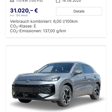
Leistung
110 kW (150 PS)
16.06.2025
31.020,– €
Details
incl. 19% MwSt.
Verbrauch kombiniert:
6,00 l/100km
CO
-Klasse:
E
2
CO
-Emissionen:
137,00 g/km
2