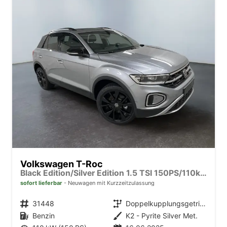
Volkswagen T-Roc
Black Edition/Silver Edition 1.5 TSI 150PS/110kW DSG 2025 +Black Paket+19"ALU+MATRIX+PANO
sofort lieferbar
Neuwagen mit Kurzzeitzulassung
Fahrzeugnr.
31448
Getriebe
Doppelkupplungsgetriebe (DSG)
Kraftstoff
Benzin
Außenfarbe
K2 - Pyrite Silver Met.