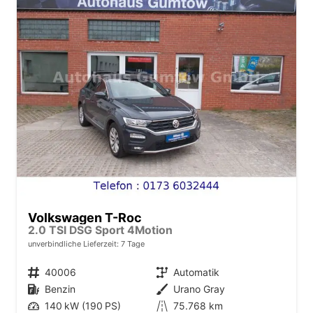
Volkswagen T-Roc
2.0 TSI DSG Sport 4Motion
unverbindliche Lieferzeit:
7 Tage
Fahrzeugnr.
40006
Getriebe
Automatik
Kraftstoff
Benzin
Außenfarbe
Urano Gray
Leistung
140 kW (190 PS)
Kilometerstand
75.768 km