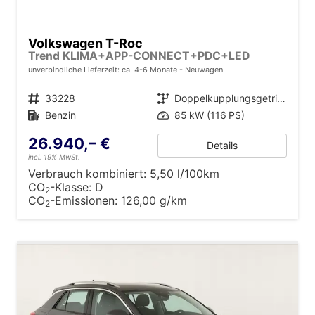
Volkswagen T-Roc
Trend KLIMA+APP-CONNECT+PDC+LED
unverbindliche Lieferzeit: ca. 4-6 Monate
Neuwagen
Fahrzeugnr.
33228
Getriebe
Doppelkupplungsgetriebe (DSG)
Kraftstoff
Benzin
Leistung
85 kW (116 PS)
26.940,– €
Details
incl. 19% MwSt.
Verbrauch kombiniert:
5,50 l/100km
CO
-Klasse:
D
2
CO
-Emissionen:
126,00 g/km
2