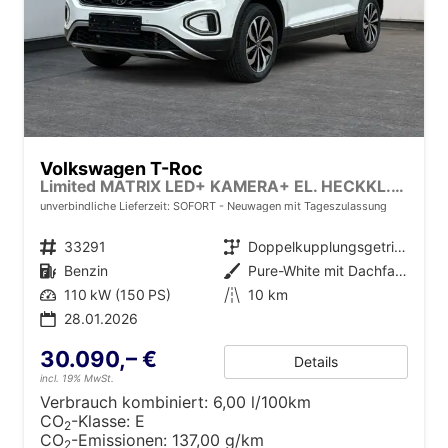
Volkswagen T-Roc
Limited MATRIX LED+ KAMERA+ EL. HECKKL.+PDC+SHZ
unverbindliche Lieferzeit: SOFORT
Neuwagen mit Tageszulassung
Fahrzeugnr.
33291
Getriebe
Doppelkupplungsgetriebe (DSG)
Kraftstoff
Benzin
Außenfarbe
Pure-White mit Dachfarbe in Deep Black Perleffekt
Leistung
110 kW (150 PS)
Kilometerstand
10 km
28.01.2026
30.090,– €
Details
incl. 19% MwSt.
Verbrauch kombiniert:
6,00 l/100km
CO
-Klasse:
E
2
CO
-Emissionen:
137,00 g/km
2