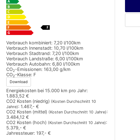
Verbrauch kombiniert:
7,20 l/100km
Verbrauch Innenstadt:
10,70 l/100km
Verbrauch Stadtrand:
7,20 l/100km
Verbrauch Landstraße:
6,00 l/100km
Verbrauch Autobahn:
6,80 l/100km
CO
-Emissionen:
163,00 g/km
2
CO
-Klasse:
F
2
Download
Energiekosten bei 15.000 km pro Jahr:
1.883,52 €
CO2 Kosten (niedrig)
(Kosten Durchschnitt 10
:
1.467,- €
Jahre)
CO2 Kosten (mittel)
:
(Kosten Durchschnitt 10 Jahre)
3.484,12 €
CO2 Kosten (hoch)
:
(Kosten Durchschnitt 10 Jahre)
5.379,- €
Jahressteuer:
197,- €