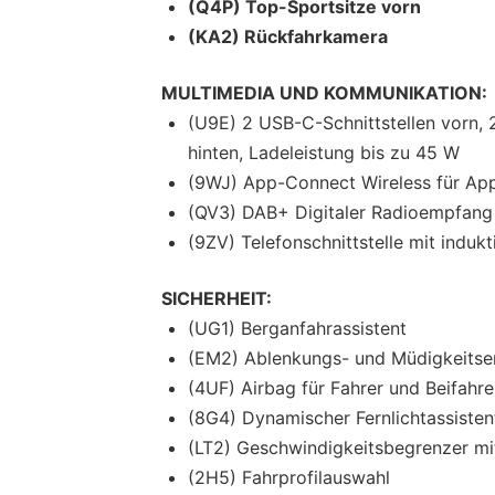
(Q4P) Top-Sportsitze vorn
(KA2) Rückfahrkamera
MULTIMEDIA UND KOMMUNIKATION:
(U9E) 2 USB-C-Schnittstellen vorn,
hinten, Ladeleistung bis zu 45 W
(9WJ) App-Connect Wireless für App
(QV3) DAB+ Digitaler Radioempfang
(9ZV) Telefonschnittstelle mit induk
SICHERHEIT:
(UG1) Berganfahrassistent
(EM2) Ablenkungs- und Müdigkeits
(4UF) Airbag für Fahrer und Beifahre
(8G4) Dynamischer Fernlichtassistent
(LT2) Geschwindigkeitsbegrenzer m
(2H5) Fahrprofilauswahl