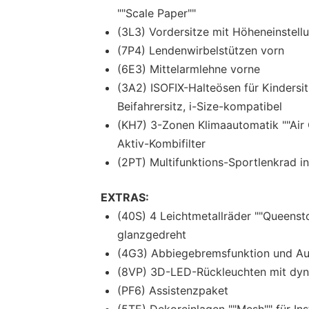
""Scale Paper""
(3L3) Vordersitze mit Höheneinstell
(7P4) Lendenwirbelstützen vorn
(6E3) Mittelarmlehne vorne
(3A2) ISOFIX-Halteösen für Kindersi
Beifahrersitz, i-Size-kompatibel
(KH7) 3-Zonen Klimaautomatik ""Air C
Aktiv-Kombifilter
(2PT) Multifunktions-Sportlenkrad in
EXTRAS:
(40S) 4 Leichtmetallräder ""Queenst
glanzgedreht
(4G3) Abbiegebremsfunktion und Au
(8VP) 3D-LED-Rückleuchten mit dyn
(PF6) Assistenzpaket
(5TE) Dekoreinlagen ""Mesh"" für In