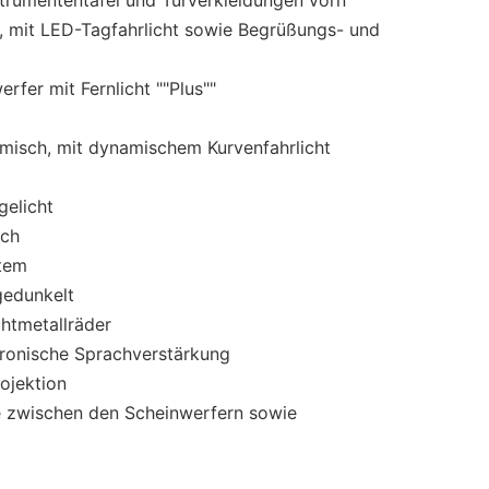
h, mit LED-Tagfahrlicht sowie Begrüßungs- und
rfer mit Fernlicht ""Plus""
misch, mit dynamischem Kurvenfahrlicht
elicht
ach
stem
gedunkelt
chtmetallräder
tronische Sprachverstärkung
ojektion
e zwischen den Scheinwerfern sowie