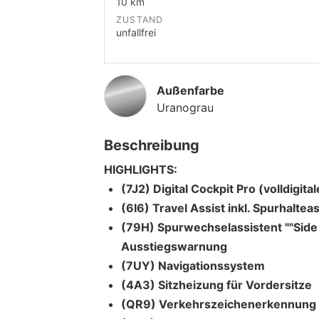
10 km
ZUSTAND
unfallfrei
Außenfarbe
Uranograu
Beschreibung
HIGHLIGHTS:
(7J2) Digital Cockpit Pro (volldigit
(6I6) Travel Assist inkl. Spurhaltea
(79H) Spurwechselassistent ""Side 
Ausstiegswarnung
(7UY) Navigationssystem
(4A3) Sitzheizung für Vordersitze
(QR9) Verkehrszeichenerkennung