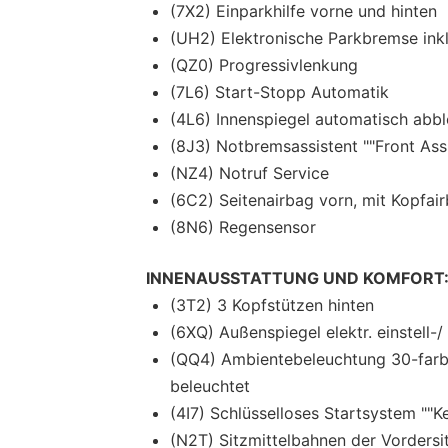
(7X2) Einparkhilfe vorne und hinten
(UH2) Elektronische Parkbremse ink
(QZ0) Progressivlenkung
(7L6) Start-Stopp Automatik
(4L6) Innenspiegel automatisch abb
(8J3) Notbremsassistent ""Front Ass
(NZ4) Notruf Service
(6C2) Seitenairbag vorn, mit Kopfai
(8N6) Regensensor
INNENAUSSTATTUNG UND KOMFORT
(3T2) 3 Kopfstützen hinten
(6XQ) Außenspiegel elektr. einstell-
(QQ4) Ambientebeleuchtung 30-farbi
beleuchtet
(4I7) Schlüsselloses Startsystem ""K
(N2T) Sitzmittelbahnen der Vordersi