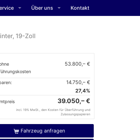
ervice
Über uns
Kontakt
nter, 19-Zoll
53.800,– €
ohne
führungskosten
14.750,– €
paren:
27,4%
39.050,– €
mtpreis
incl. 19% MwSt., den Kosten für Überführung und
Zulassungspapieren
Fahrzeug anfragen