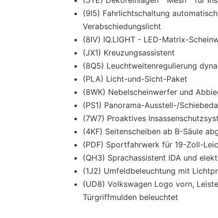
(9I5) Fahrlichtschaltung automatisc
Verabschiedungslicht
(8IV) IQ.LIGHT - LED-Matrix-Scheinwe
(JX1) Kreuzungsassistent
(8Q5) Leuchtweitenregulierung dyna
(PLA) Licht-und-Sicht-Paket
(8WK) Nebelscheinwerfer und Abbieg
(PS1) Panorama-Ausstell-/Schiebed
(7W7) Proaktives Insassenschutzsy
(4KF) Seitenscheiben ab B-Säule ab
(PDF) Sportfahrwerk für 19-Zoll-Lei
(QH3) Sprachassistent IDA und elek
(1J2) Umfeldbeleuchtung mit Lichtpr
(UD8) Volkswagen Logo vorn, Leist
Türgriffmulden beleuchtet