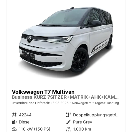
Volkswagen T7 Multivan
Business KURZ 7SITZER+MATRIX+AHK+KAMERA+SHZ+17" ALU
unverbindliche Lieferzeit:
13.08.2026
Neuwagen mit Tageszulassung
Fahrzeugnr.
42244
Getriebe
Doppelkupplungsgetriebe (DSG)
Kraftstoff
Diesel
Außenfarbe
Pure Grey
Leistung
110 kW (150 PS)
Kilometerstand
1.000 km