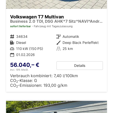
Volkswagen T7 Multivan
Business 2.0 TDI, DSG AHK*7 Sitz*NAVI*Android Auto*SHZ*Matrix*17"*Kamera*3Z Klimaauto*
sofort lieferbar
Fahrzeug mit Tageszulassung
Fahrzeugnr.
34634
Getriebe
Automatik
Kraftstoff
Diesel
Außenfarbe
Deep Black Perleffekt
Leistung
110 kW (150 PS)
Kilometerstand
25 km
01.02.2026
56.040,– €
Details
incl. 19% MwSt.
Verbrauch kombiniert:
7,40 l/100km
CO
-Klasse:
G
2
CO
-Emissionen:
193,00 g/km
2