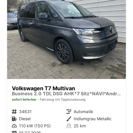
Volkswagen T7 Multivan
Business 2.0 TDI, DSG AHK*7 Sitz*NAVI*Android Auto*SHZ*Matrix*17"*Kamera*3Z Klimaauto*
sofort lieferbar
Fahrzeug mit Tageszulassung
Fahrzeugnr.
34631
Getriebe
Automatik
Kraftstoff
Diesel
Außenfarbe
Indiumgrau Metallic
Leistung
110 kW (150 PS)
Kilometerstand
25 km
01.02.2026