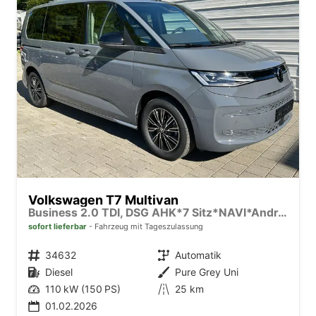
Volkswagen T7 Multivan
Business 2.0 TDI, DSG AHK*7 Sitz*NAVI*Android Auto*SHZ*Matrix*17"*Kamera*3Z Klimaauto*
sofort lieferbar
Fahrzeug mit Tageszulassung
Fahrzeugnr.
34632
Getriebe
Automatik
Kraftstoff
Diesel
Außenfarbe
Pure Grey Uni
Leistung
110 kW (150 PS)
Kilometerstand
25 km
01.02.2026