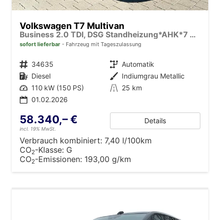
Volkswagen T7 Multivan
Business 2.0 TDI, DSG Standheizung*AHK*7 Sitz*NAVI*Android Auto*SHZ*Matrix*17"*Kamera*3Z Klimaauto*
sofort lieferbar
Fahrzeug mit Tageszulassung
Fahrzeugnr.
34635
Getriebe
Automatik
Kraftstoff
Diesel
Außenfarbe
Indiumgrau Metallic
Leistung
110 kW (150 PS)
Kilometerstand
25 km
01.02.2026
58.340,– €
Details
incl. 19% MwSt.
Verbrauch kombiniert:
7,40 l/100km
CO
-Klasse:
G
2
CO
-Emissionen:
193,00 g/km
2