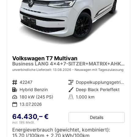
Volkswagen T7 Multivan
Business LANG 4x4+7-SITZER+MATRIX+AHK+KAMERA+SHZ+17" ALU
unverbindliche Lieferzeit:
13.08.2026
Neuwagen mit Tageszulassung
Fahrzeugnr.
42247
Getriebe
Doppelkupplungsgetriebe (DSG)
Kraftstoff
Hybrid Benzin
Außenfarbe
Deep Black Perleffekt
Leistung
180 kW (245 PS)
Kilometerstand
1.000 km
13.07.2026
64.430,– €
Details
incl. 19% MwSt.
Energieverbrauch (gewichtet, kombiniert):
15,70 l/100km + 2,70 kWh/100km