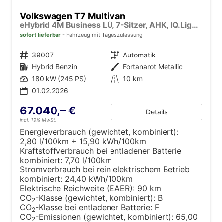
Volkswagen T7 Multivan
eHybrid 4M Business LÜ, 7-Sitzer, AHK, IQ.Light, easyOpen, Navi, 5-J Garantie
sofort lieferbar
Fahrzeug mit Tageszulassung
Fahrzeugnr.
39007
Getriebe
Automatik
Kraftstoff
Hybrid Benzin
Außenfarbe
Fortanarot Metallic
Leistung
180 kW (245 PS)
Kilometerstand
10 km
01.02.2026
67.040,– €
Details
incl. 19% MwSt.
Energieverbrauch (gewichtet, kombiniert):
2,80 l/100km + 15,90 kWh/100km
Kraftstoffverbrauch bei entladener Batterie
kombiniert:
7,70 l/100km
Stromverbrauch bei rein elektrischem Betrieb
kombiniert:
24,40 kWh/100km
Elektrische Reichweite (EAER):
90 km
CO
-Klasse (gewichtet, kombiniert):
B
2
CO
-Klasse bei entladener Batterie:
F
2
CO
-Emissionen (gewichtet, kombiniert):
65,00
2