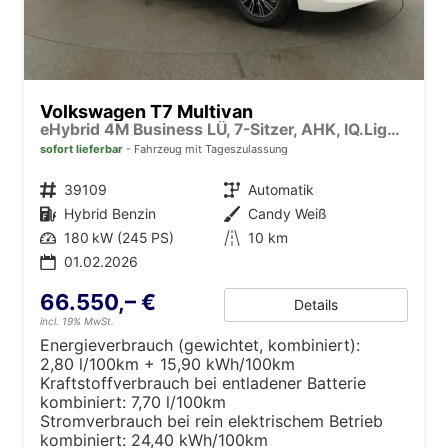
Volkswagen T7 Multivan
eHybrid 4M Business LÜ, 7-Sitzer, AHK, IQ.Light, easyOpen, Navi, 5-J Garantie
sofort lieferbar
Fahrzeug mit Tageszulassung
Fahrzeugnr.
39109
Getriebe
Automatik
Kraftstoff
Hybrid Benzin
Außenfarbe
Candy Weiß
Leistung
180 kW (245 PS)
Kilometerstand
10 km
01.02.2026
66.550,– €
Details
incl. 19% MwSt.
Energieverbrauch (gewichtet, kombiniert):
2,80 l/100km + 15,90 kWh/100km
Kraftstoffverbrauch bei entladener Batterie
kombiniert:
7,70 l/100km
Stromverbrauch bei rein elektrischem Betrieb
kombiniert:
24,40 kWh/100km