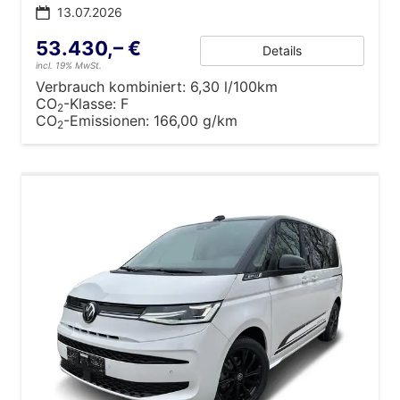
13.07.2026
53.430,– €
Details
incl. 19% MwSt.
Verbrauch kombiniert:
6,30 l/100km
CO
-Klasse:
F
2
CO
-Emissionen:
166,00 g/km
2