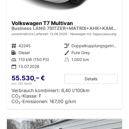
Volkswagen T7 Multivan
Business LANG 7SITZER+MATRIX+AHK+KAMERA+SHZ+17" ALU
unverbindliche Lieferzeit:
13.08.2026
Neuwagen mit Tageszulassung
Fahrzeugnr.
42245
Getriebe
Doppelkupplungsgetriebe (DSG)
Kraftstoff
Diesel
Außenfarbe
Pure Grey
Leistung
110 kW (150 PS)
Kilometerstand
1.000 km
13.07.2026
55.530,– €
Details
incl. 19% MwSt.
Verbrauch kombiniert:
6,40 l/100km
CO
-Klasse:
F
2
CO
-Emissionen:
167,00 g/km
2