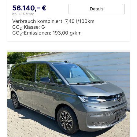
56.140,– €
Details
incl. 19% MwSt.
Verbrauch kombiniert:
7,40 l/100km
CO
-Klasse:
G
2
CO
-Emissionen:
193,00 g/km
2