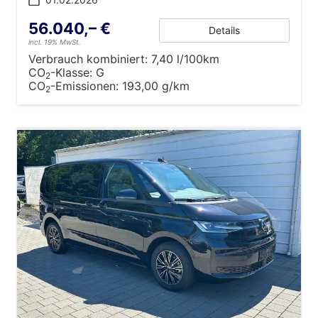
56.040,– €
Details
incl. 19% MwSt.
Verbrauch kombiniert:
7,40 l/100km
CO
-Klasse:
G
2
CO
-Emissionen:
193,00 g/km
2