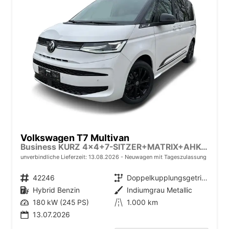
Volkswagen T7 Multivan
Business KURZ 4x4+7-SITZER+MATRIX+AHK+KAMERA+SHZ+17" ALU
unverbindliche Lieferzeit:
13.08.2026
Neuwagen mit Tageszulassung
Fahrzeugnr.
42246
Getriebe
Doppelkupplungsgetriebe (DSG)
Kraftstoff
Hybrid Benzin
Außenfarbe
Indiumgrau Metallic
Leistung
180 kW (245 PS)
Kilometerstand
1.000 km
13.07.2026